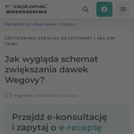
Przejdź do treści
Receptomat
»
Baza leków
»
Wegovy
UŻYTKOWNIK SERWISU RECEPTOMAT
|
584 DNI
TEMU
Jak wygląda schemat
zwiększania dawek
Wegovy?
mgr farm.
Aleksandra Kowalczyk
Przejdź e-konsultację
i zapytaj o
e-receptę