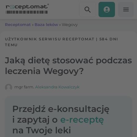
Przejdź do treści
Receptomat
»
Baza leków
»
Wegovy
UŻYTKOWNIK SERWISU RECEPTOMAT
|
584 DNI
TEMU
Jaką dietę stosować podczas
leczenia Wegovy?
mgr farm.
Aleksandra Kowalczyk
Przejdź e-konsultację
i zapytaj o
e-receptę
na Twoje leki