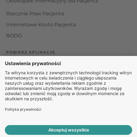
Obowiązek Informacyjny dla Pacjenta
Rzecznik Praw Pacjenta
Internetowe Konto Pacjenta
RODO
POBIERZ APLIKACJĘ
Organizator udzielania świadczeń telemedycznych jest
podmiotem leczniczym w rozumieniu ustawy z dnia 15
kwietnia 2011 roku o działalności leczniczej, wpisanym do
rejestru podmiotów wykonujących działalność leczniczą pod
numerem: 000000229172.
© 2025 Rapiomed Group Sp. z o.o.
Baza Leków
Baza
przypadłości