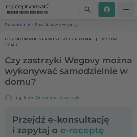
Przejdź do treści
Receptomat
»
Baza leków
»
Wegovy
UŻYTKOWNIK SERWISU RECEPTOMAT
|
582 DNI
TEMU
Czy zastrzyki Wegovy można
wykonywać samodzielnie w
domu?
mgr farm.
Aleksandra Kowalczyk
Przejdź e-konsultację
i zapytaj o
e-receptę