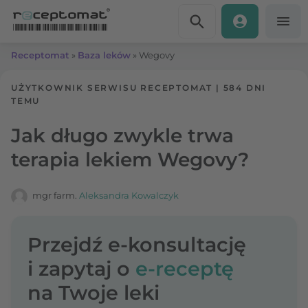
Przejdź do treści
Receptomat
»
Baza leków
»
Wegovy
UŻYTKOWNIK SERWISU RECEPTOMAT
|
584 DNI
TEMU
Jak długo zwykle trwa
terapia lekiem Wegovy?
mgr farm.
Aleksandra Kowalczyk
Przejdź e-konsultację
i zapytaj o
e-receptę
na Twoje leki