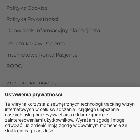
Polityka Cookies
Polityka Prywatności
Obowiązek Informacyjny dla Pacjenta
Rzecznik Praw Pacjenta
Internetowe Konto Pacjenta
RODO
POBIERZ APLIKACJĘ
Organizator udzielania świadczeń telemedycznych jest
podmiotem leczniczym w rozumieniu ustawy z dnia 15
kwietnia 2011 roku o działalności leczniczej, wpisanym do
rejestru podmiotów wykonujących działalność leczniczą pod
numerem: 000000229172.