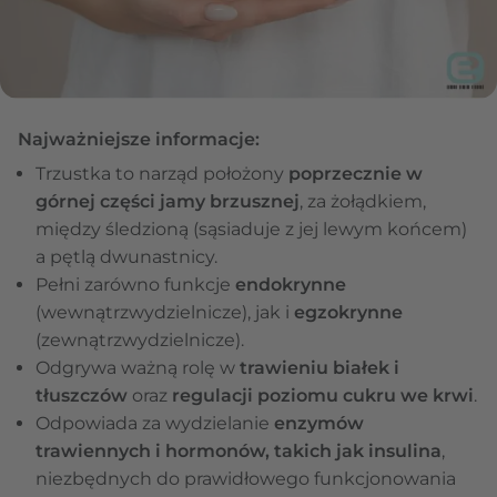
Najważniejsze informacje:
Trzustka to narząd położony
poprzecznie w
górnej części jamy brzusznej
, za żołądkiem,
między śledzioną (sąsiaduje z jej lewym końcem)
a pętlą dwunastnicy.
Pełni zarówno funkcje
endokrynne
(wewnątrzwydzielnicze), jak i
egzokrynne
(zewnątrzwydzielnicze).
Odgrywa ważną rolę w
trawieniu białek i
tłuszczów
oraz
regulacji poziomu cukru we krwi
.
Odpowiada za wydzielanie
enzymów
trawiennych i hormonów, takich jak insulina
,
niezbędnych do prawidłowego funkcjonowania