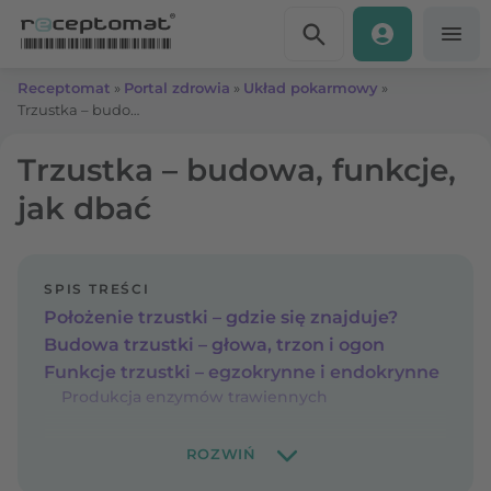
Przejdź do treści
Receptomat
»
Portal zdrowia
»
Układ pokarmowy
»
Trzustka – budowa, funkcje, jak dbać
Trzustka – budowa, funkcje,
jak dbać
SPIS TREŚCI
Położenie trzustki – gdzie się znajduje?
Budowa trzustki – głowa, trzon i ogon
Funkcje trzustki – egzokrynne i endokrynne
Produkcja enzymów trawiennych