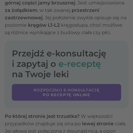
górnej części jamy brzusznej
. Jest umiejscowiona
za
żołądkiem
, w tak zwanej
przestrzeni
zaotrzewnowej
. Jej położenie zwykle opisuje się na
poziomie
kręgów L1-L2
kręgosłupa, choć możliwe
są różnice wynikające z budowy ciała czy płci.
Przejdź e-konsultację
i zapytaj o
e-receptę
na Twoje leki
ROZPOCZNIJ E-KONSULTACJĘ
PO RECEPTĘ ONLINE
Po której stronie jest trzustka?
W większości
przypadków znajduje się ona po
lewej stronie
ciała.
Jej głowa jest połączona z dwunastnicą, a ogon