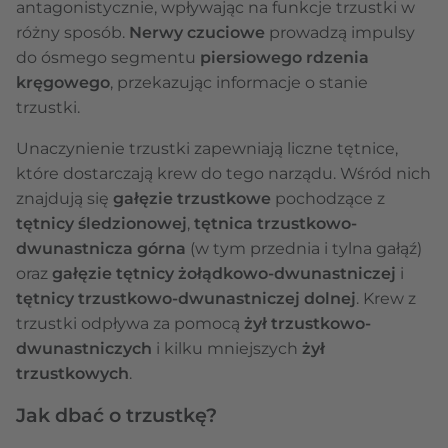
antagonistycznie, wpływając na funkcje trzustki w
różny sposób.
Nerwy czuciowe
prowadzą impulsy
do ósmego segmentu
piersiowego rdzenia
kręgowego
, przekazując informacje o stanie
trzustki.
Unaczynienie trzustki zapewniają liczne tętnice,
które dostarczają krew do tego narządu. Wśród nich
znajdują się
gałęzie trzustkowe
pochodzące z
tętnicy śledzionowej
,
tętnica trzustkowo-
dwunastnicza górna
(w tym przednia i tylna gałąź)
oraz
gałęzie tętnicy żołądkowo-dwunastniczej
i
tętnicy trzustkowo-dwunastniczej dolnej
. Krew z
trzustki odpływa za pomocą
żył trzustkowo-
dwunastniczych
i kilku mniejszych
żył
trzustkowych
.
Jak dbać o trzustkę?