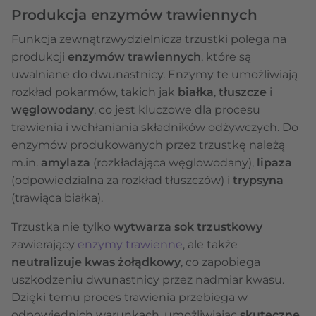
Produkcja enzymów trawiennych
Funkcja zewnątrzwydzielnicza trzustki polega na
produkcji
enzymów trawiennych
, które są
uwalniane do dwunastnicy. Enzymy te umożliwiają
rozkład pokarmów, takich jak
białka
,
tłuszcze
i
węglowodany
, co jest kluczowe dla procesu
trawienia i wchłaniania składników odżywczych. Do
enzymów produkowanych przez trzustkę należą
m.in.
amylaza
(rozkładająca węglowodany),
lipaza
(odpowiedzialna za rozkład tłuszczów) i
trypsyna
(trawiąca białka).
Trzustka nie tylko
wytwarza sok trzustkowy
zawierający
enzymy trawienne
, ale także
neutralizuje kwas żołądkowy
, co zapobiega
uszkodzeniu dwunastnicy przez nadmiar kwasu.
Dzięki temu proces trawienia przebiega w
odpowiednich warunkach, umożliwiając
skuteczne