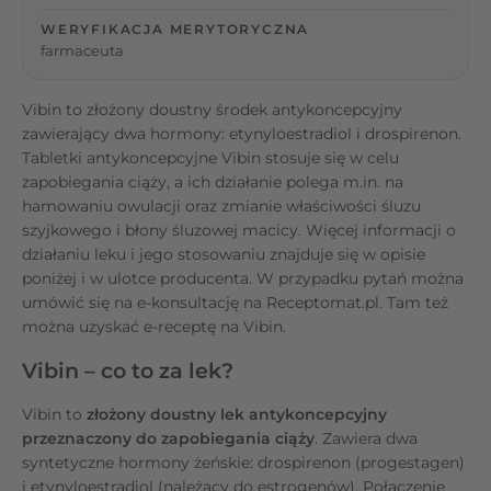
WERYFIKACJA MERYTORYCZNA
farmaceuta
Vibin to złożony doustny środek antykoncepcyjny
zawierający dwa hormony: etynyloestradiol i drospirenon.
Tabletki antykoncepcyjne Vibin stosuje się w celu
zapobiegania ciąży, a ich działanie polega m.in. na
hamowaniu owulacji oraz zmianie właściwości śluzu
szyjkowego i błony śluzowej macicy. Więcej informacji o
działaniu leku i jego stosowaniu znajduje się w opisie
poniżej i w ulotce producenta. W przypadku pytań można
umówić się na e-konsultację na Receptomat.pl. Tam też
można uzyskać e-receptę na Vibin.
Vibin – co to za lek?
Vibin to
złożony doustny lek antykoncepcyjny
przeznaczony do zapobiegania ciąży
. Zawiera dwa
syntetyczne hormony żeńskie: drospirenon (progestagen)
i etynyloestradiol (należący do estrogenów). Połączenie