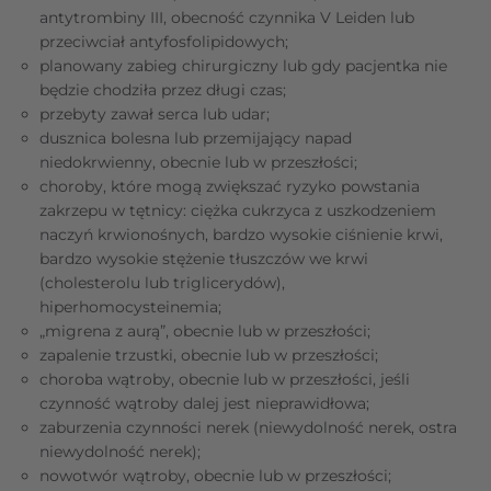
antytrombiny III, obecność czynnika V Leiden lub
przeciwciał antyfosfolipidowych;
planowany zabieg chirurgiczny lub gdy pacjentka nie
będzie chodziła przez długi czas;
przebyty zawał serca lub udar;
dusznica bolesna lub przemijający napad
niedokrwienny, obecnie lub w przeszłości;
choroby, które mogą zwiększać ryzyko powstania
zakrzepu w tętnicy: ciężka cukrzyca z uszkodzeniem
naczyń krwionośnych, bardzo wysokie ciśnienie krwi,
bardzo wysokie stężenie tłuszczów we krwi
(cholesterolu lub triglicerydów),
hiperhomocysteinemia;
„migrena z aurą”, obecnie lub w przeszłości;
zapalenie trzustki, obecnie lub w przeszłości;
choroba wątroby, obecnie lub w przeszłości, jeśli
czynność wątroby dalej jest nieprawidłowa;
zaburzenia czynności nerek (niewydolność nerek, ostra
niewydolność nerek);
nowotwór wątroby, obecnie lub w przeszłości;