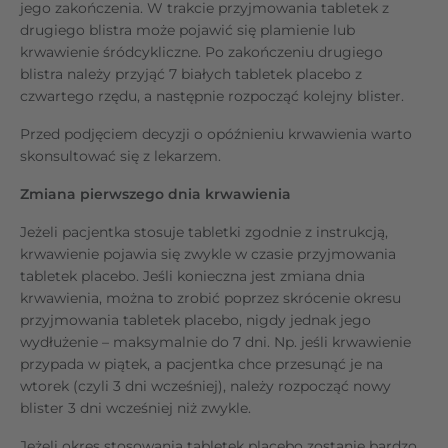
jego zakończenia. W trakcie przyjmowania tabletek z
drugiego blistra może pojawić się plamienie lub
krwawienie śródcykliczne. Po zakończeniu drugiego
blistra należy przyjąć 7 białych tabletek placebo z
czwartego rzędu, a następnie rozpocząć kolejny blister.
Przed podjęciem decyzji o opóźnieniu krwawienia warto
skonsultować się z lekarzem.
Zmiana pierwszego dnia krwawienia
Jeżeli pacjentka stosuje tabletki zgodnie z instrukcją,
krwawienie pojawia się zwykle w czasie przyjmowania
tabletek placebo. Jeśli konieczna jest zmiana dnia
krwawienia, można to zrobić poprzez skrócenie okresu
przyjmowania tabletek placebo, nigdy jednak jego
wydłużenie – maksymalnie do 7 dni. Np. jeśli krwawienie
przypada w piątek, a pacjentka chce przesunąć je na
wtorek (czyli 3 dni wcześniej), należy rozpocząć nowy
blister 3 dni wcześniej niż zwykle.
Jeżeli okres stosowania tabletek placebo zostanie bardzo