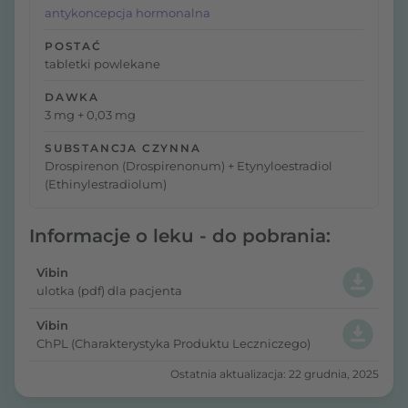
antykoncepcja hormonalna
POSTAĆ
tabletki powlekane
DAWKA
3 mg + 0,03 mg
SUBSTANCJA CZYNNA
Drospirenon (Drospirenonum) + Etynyloestradiol
(Ethinylestradiolum)
Informacje o leku - do pobrania:
Vibin
ulotka (pdf) dla pacjenta
Vibin
ChPL (Charakterystyka Produktu Leczniczego)
Ostatnia aktualizacja: 22 grudnia, 2025