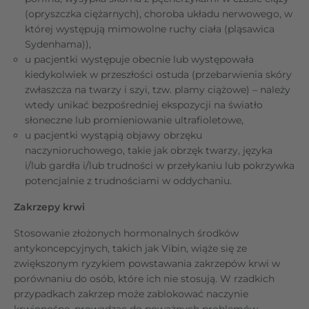
(opryszczka ciężarnych), choroba układu nerwowego, w
której występują mimowolne ruchy ciała (pląsawica
Sydenhama)),
u pacjentki występuje obecnie lub występowała
kiedykolwiek w przeszłości ostuda (przebarwienia skóry
zwłaszcza na twarzy i szyi, tzw. plamy ciążowe) – należy
wtedy unikać bezpośredniej ekspozycji na światło
słoneczne lub promieniowanie ultrafioletowe,
u pacjentki wystąpią objawy obrzęku
naczynioruchowego, takie jak obrzęk twarzy, języka
i/lub gardła i/lub trudności w przełykaniu lub pokrzywka
potencjalnie z trudnościami w oddychaniu.
Zakrzepy krwi
Stosowanie złożonych hormonalnych środków
antykoncepcyjnych, takich jak Vibin, wiąże się ze
zwiększonym ryzykiem powstawania zakrzepów krwi w
porównaniu do osób, które ich nie stosują. W rzadkich
przypadkach zakrzep może zablokować naczynie
krwionośne, prowadząc do poważnych problemów