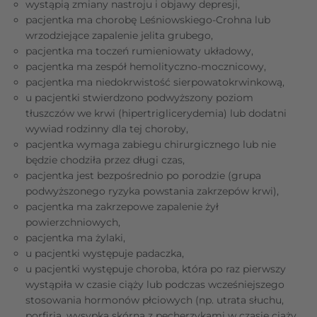
wystąpią zmiany nastroju i objawy depresji,
pacjentka ma chorobę Leśniowskiego-Crohna lub
wrzodziejące zapalenie jelita grubego,
pacjentka ma toczeń rumieniowaty układowy,
pacjentka ma zespół hemolityczno-mocznicowy,
pacjentka ma niedokrwistość sierpowatokrwinkową,
u pacjentki stwierdzono podwyższony poziom
tłuszczów we krwi (hipertriglicerydemia) lub dodatni
wywiad rodzinny dla tej choroby,
pacjentka wymaga zabiegu chirurgicznego lub nie
będzie chodziła przez długi czas,
pacjentka jest bezpośrednio po porodzie (grupa
podwyższonego ryzyka powstania zakrzepów krwi),
pacjentka ma zakrzepowe zapalenie żył
powierzchniowych,
pacjentka ma żylaki,
u pacjentki występuje padaczka,
u pacjentki występuje choroba, która po raz pierwszy
wystąpiła w czasie ciąży lub podczas wcześniejszego
stosowania hormonów płciowych (np. utrata słuchu,
porfiria, wysypka skórna z pęcherzykami w czasie ciąży