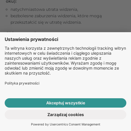
oku):
natychmiastowa utrata widzenia,
bezbolesne zaburzenia widzenia, które mogą
przekształcić się w utratę widzenia.
Objawy zawału serca:
ból w klatce piersiowej, uczucie dyskomfortu, uczucie
nacisku, ociężałość,
uczucie ściskania lub pełności w klatce piersiowej,
ramieniu lub poniżej mostka,
uczucie pełności, niestrawności lub zadławienia,
uczucie dyskomfortu w dolnej części ciała
promieniujące do pleców, szczęki, gardła, ramienia i
żołądka,
pocenie się, nudności, wymioty lub zawroty głowy,
skrajne osłabienie, niepokój lub spłycenie oddechu,
przyspieszone lub nieregularne bicie serca.
ROZPOCZNIJ E-KONSULTACJĘ
Objawy udaru:
PO RECEPTĘ ONLINE
nagłe osłabienie lub zdrętwienie twarzy, rąk lub nóg,