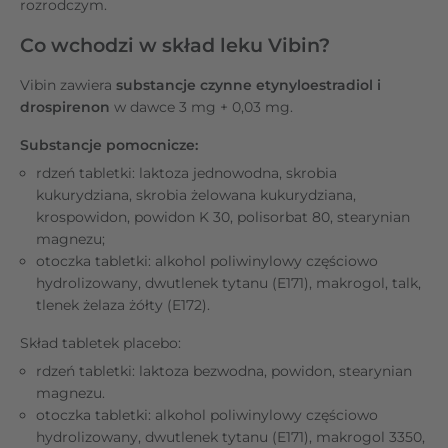
rozrodczym.
Co wchodzi w skład leku Vibin?
Vibin zawiera
substancje czynne etynyloestradiol i
drospirenon
w dawce 3 mg + 0,03 mg.
Substancje pomocnicze:
rdzeń tabletki: laktoza jednowodna, skrobia
kukurydziana, skrobia żelowana kukurydziana,
krospowidon, powidon K 30, polisorbat 80, stearynian
magnezu;
otoczka tabletki: alkohol poliwinylowy częściowo
hydrolizowany, dwutlenek tytanu (E171), makrogol, talk,
tlenek żelaza żółty (E172).
Skład tabletek placebo:
rdzeń tabletki: laktoza bezwodna, powidon, stearynian
magnezu.
otoczka tabletki: alkohol poliwinylowy częściowo
hydrolizowany, dwutlenek tytanu (E171), makrogol 3350,