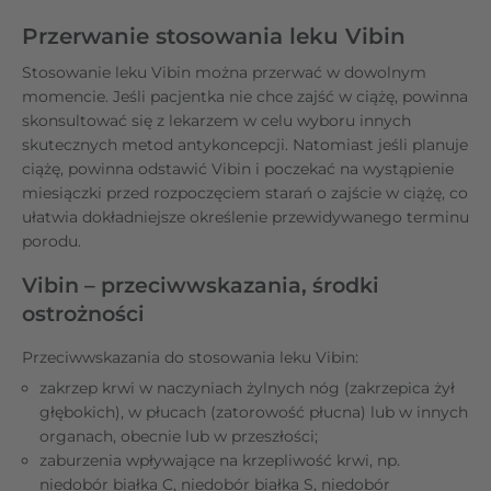
Przerwanie stosowania leku Vibin
Stosowanie leku Vibin można przerwać w dowolnym
momencie. Jeśli pacjentka nie chce zajść w ciążę, powinna
skonsultować się z lekarzem w celu wyboru innych
skutecznych metod antykoncepcji. Natomiast jeśli planuje
ciążę, powinna odstawić Vibin i poczekać na wystąpienie
miesiączki przed rozpoczęciem starań o zajście w ciążę, co
ułatwia dokładniejsze określenie przewidywanego terminu
porodu.
Vibin – przeciwwskazania, środki
ostrożności
Przeciwwskazania do stosowania leku Vibin:
zakrzep krwi w naczyniach żylnych nóg (zakrzepica żył
głębokich), w płucach (zatorowość płucna) lub w innych
organach, obecnie lub w przeszłości;
zaburzenia wpływające na krzepliwość krwi, np.
niedobór białka C, niedobór białka S, niedobór