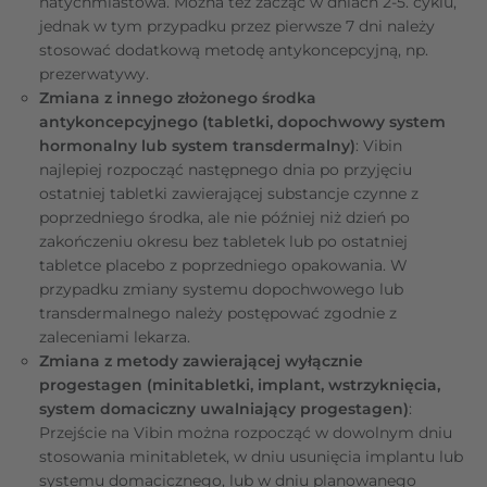
natychmiastowa. Można też zacząć w dniach 2-5. cyklu,
jednak w tym przypadku przez pierwsze 7 dni należy
stosować dodatkową metodę antykoncepcyjną, np.
prezerwatywy.
Zmiana z innego złożonego środka
antykoncepcyjnego (tabletki, dopochwowy system
hormonalny lub system transdermalny)
: Vibin
najlepiej rozpocząć następnego dnia po przyjęciu
ostatniej tabletki zawierającej substancje czynne z
poprzedniego środka, ale nie później niż dzień po
zakończeniu okresu bez tabletek lub po ostatniej
tabletce placebo z poprzedniego opakowania. W
przypadku zmiany systemu dopochwowego lub
transdermalnego należy postępować zgodnie z
zaleceniami lekarza.
Zmiana z metody zawierającej wyłącznie
progestagen (minitabletki, implant, wstrzyknięcia,
system domaciczny uwalniający progestagen)
:
Przejście na Vibin można rozpocząć w dowolnym dniu
stosowania minitabletek, w dniu usunięcia implantu lub
systemu domacicznego, lub w dniu planowanego