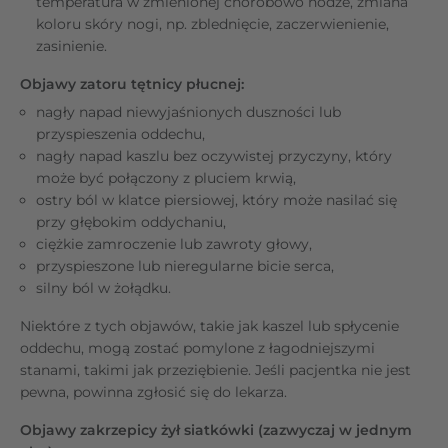
temperatura w zmienionej chorobowo nodze, zmiana
koloru skóry nogi, np. zblednięcie, zaczerwienienie,
zasinienie.
Objawy zatoru tętnicy płucnej:
nagły napad niewyjaśnionych duszności lub
przyspieszenia oddechu,
nagły napad kaszlu bez oczywistej przyczyny, który
może być połączony z pluciem krwią,
ostry ból w klatce piersiowej, który może nasilać się
przy głębokim oddychaniu,
ciężkie zamroczenie lub zawroty głowy,
przyspieszone lub nieregularne bicie serca,
silny ból w żołądku.
Niektóre z tych objawów, takie jak kaszel lub spłycenie
oddechu, mogą zostać pomylone z łagodniejszymi
stanami, takimi jak przeziębienie. Jeśli pacjentka nie jest
pewna, powinna zgłosić się do lekarza.
Objawy zakrzepicy żył siatkówki (zazwyczaj w jednym