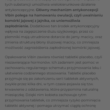
tych substancji umożliwia wielokierunkowe działanie
antykoncepcyjne.
Główny mechanizm antykoncepcji
Vibin polega na hamowaniu owulacji, czyli uwalnianiu
komórki jajowej z jajnika, co uniemożliwia
zapłodnienie.
Dodatkowo ten środek antykoncepcyjny
wpływa na zagęszczenie śluzu szyjkowego, przez co
plemniki mają utrudnione dotarcie do jamy macicy, oraz
zmienia strukturę błony śluzowej macicy, co zmniejsza
możliwość zagnieżdżenia zapłodnionej komórki jajowej.
Opakowanie Vibin zawiera również tabletki placebo, czyli
niezawierające hormonów. Ich zadaniem jest pomoc w
zachowaniu regularnego schematu przyjmowania leku i
ułatwienie codziennego stosowania. Tabletki placebo
przyjmuje się po zakończeniu serii tabletek aktywnych,
zwykle przez kilka dni, w tym czasie pojawia się tzw.
krwawienie z odstawienia, które przypomina naturalną
miesiączkę. Dzięki nim kobieta zachowuje rytm
przyjmowania tabletek, co zmniejsza ryzyko pominięcia
tabletki aktywnej i pomaga utrzymać ciągłą ochronę