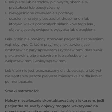
rak piersi lub narządów płciowych, obecnie, w
przeszłości lub podejrzewany;
niewyjaśnione krwawienie z pochwy;
uczulenie na etynyloestradiol, drospirenon lub
którykolwiek z pozostałych składników tego leku,
objawiające się świądem, wysypką lub obrzękiem.
Leku Vibin nie powinny stosować pacjentki z zapaleniem
wątroby typu C, które przyjmują leki zawierające
ombitaswir z parytaprewirem i rytonawirem, dazabuwir,
glekaprewir z pibrentaswirem lub sofosbuwir z
welpataswirem i woksylaprewirem.
Lek Vibin nie jest przeznaczony dla dziewcząt, u których
nie wystąpiła jeszcze pierwsza miesiączka ani dla kobiet
po menopauzie.
Środki ostrożności:
Należy niezwłocznie skontaktować się z lekarzem, jeśli
pacjentka zauważy objawy mogące wskazywać na
powstawanie zakrzepów krwi.
Może to dotyczyć