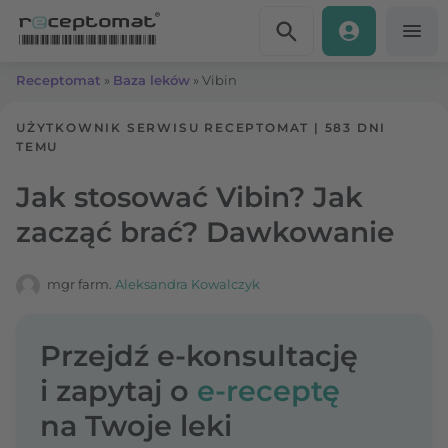
Przejdź do treści
Receptomat
»
Baza leków
»
Vibin
UŻYTKOWNIK SERWISU RECEPTOMAT
|
583 DNI
TEMU
Jak stosować Vibin? Jak
zacząć brać? Dawkowanie
mgr farm.
Aleksandra Kowalczyk
Przejdź e-konsultację
i zapytaj o
e-receptę
na Twoje leki