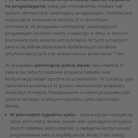
na progestagenie,
takiej jak minitabletka, implant lub
system domaciczny uwalniający progestagen, możliwe jest
rozpoczęcie stosowania Hastina 21 w dowolnym
momencie. W przypadku wstrzyknięć zawierających
progestagen leczenie należy rozpocząć w dniu, w którym
planowane było kolejne wstrzyknięcie. W tych sytuacjach
zaleca się jednak stosowanie dodatkowych środków
antykoncepcyjnych (np. prezerwatyw) przez okres 7 dni.
W przypadku
pominięcia jednej dawki
leku Hastina 21
zaleca się natychmiastowe przyjęcie tabletki oraz
kontynuację terapii zgodnie ze schematem. W sytuacji, gdy
opóźnienie przekracza 12 godzin, skuteczność preparatu
może być mniejsza. Postępowanie w takim przypadku jest
zależne od tego, w którym tygodniu cyklu pominięto
dawkę.
W pierwszym tygodniu cyklu
– zaleca się jak najszybciej
zażyć pominiętą dawkę (nawet jeśli wymaga to przyjęcia
dwóch tabletek jednocześnie), a następnie kontynuować
przyjmowanie leku o zwykłej porze. Przez 7 dni należy