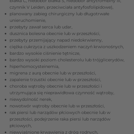
białka C, niedobór białka S, niedobór antytrombiny III,
czynnik V Leiden, przeciwciała antyfosfolipidowe),
planowany zabieg chirurgiczny lub długotrwałe
unieruchomienie,
przebyty zawał serca lub udar,
dusznica bolesna obecnie lub w przeszłości,
przebyty przemijający napad niedokrwienny,
ciężka cukrzyca z uszkodzeniem naczyń krwionośnych,
bardzo wysokie ciśnienie tętnicze,
bardzo wysoki poziom cholesterolu lub trójglicerydów,
hiperhomocysteinemia,
migrena z aurą obecnie lub w przeszłości,
zapalenie trzustki obecnie lub w przeszłości,
choroba wątroby obecnie lub w przeszłości i
utrzymująca się nieprawidłowa czynność wątroby,
niewydolność nerek,
nowotwór wątroby obecnie lub w przeszłości,
rak piersi lub narządów płciowych obecnie lub w
przeszłości, podejrzenie raka piersi lub narządów
płciowych,
niewyjaśnione krwawienia z dróg rodnych,