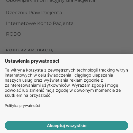
Obowiązek Informacyjny dla Pacjenta
Rzecznik Praw Pacjenta
Internetowe Konto Pacjenta
RODO
POBIERZ APLIKACJĘ
Organizator udzielania świadczeń telemedycznych jest
podmiotem leczniczym w rozumieniu ustawy z dnia 15
kwietnia 2011 roku o działalności leczniczej, wpisanym do
rejestru podmiotów wykonujących działalność leczniczą pod
numerem: 000000229172.
© 2025 Rapiomed Group Sp. z o.o.
Baza Leków
Baza
przypadłości