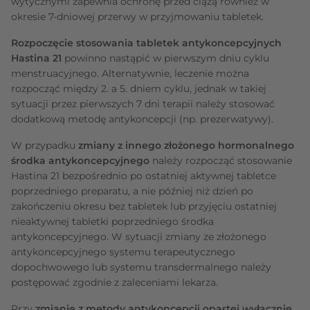
wytycznymi zapewnia ochronę przed ciążą również w
okresie 7-dniowej przerwy w przyjmowaniu tabletek.
Rozpoczęcie stosowania tabletek antykoncepcyjnych
Hastina 21
powinno nastąpić w pierwszym dniu cyklu
menstruacyjnego. Alternatywnie, leczenie można
rozpocząć między 2. a 5. dniem cyklu, jednak w takiej
sytuacji przez pierwszych 7 dni terapii należy stosować
dodatkową metodę antykoncepcji (np. prezerwatywy).
W przypadku
zmiany z innego
złożonego hormonalnego
środka antykoncepcyjnego
należy rozpocząć stosowanie
Hastina 21 bezpośrednio po ostatniej aktywnej tabletce
poprzedniego preparatu, a nie później niż dzień po
zakończeniu okresu bez tabletek lub przyjęciu ostatniej
nieaktywnej tabletki poprzedniego środka
antykoncepcyjnego. W sytuacji zmiany ze złożonego
antykoncepcyjnego systemu terapeutycznego
dopochwowego lub systemu transdermalnego należy
postępować zgodnie z zaleceniami lekarza.
Przy
zmianie z metody antykoncepcji opartej wyłącznie