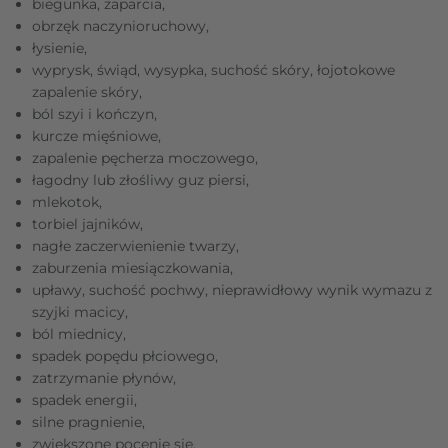
biegunka, zaparcia,
obrzęk naczynioruchowy,
łysienie,
wyprysk, świąd, wysypka, suchość skóry, łojotokowe
zapalenie skóry,
ból szyi i kończyn,
kurcze mięśniowe,
zapalenie pęcherza moczowego,
łagodny lub złośliwy guz piersi,
mlekotok,
torbiel jajników,
nagłe zaczerwienienie twarzy,
zaburzenia miesiączkowania,
upławy, suchość pochwy, nieprawidłowy wynik wymazu z
szyjki macicy,
ból miednicy,
spadek popędu płciowego,
zatrzymanie płynów,
spadek energii,
silne pragnienie,
zwiększone pocenie się,