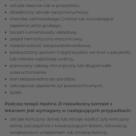
ostuda obecnie lub w przeszłości,
dziedziczny obrzęk naczynioruchowy,
choroba Leśniowskiego-Crohna lub wrzodziejące
zapalenie jelita grubego,
toczeń rumieniowaty układowy,
zespół hemolityczno-mocznicowy,
niedokrwistość sierpowatokrwinkowa,
podwyższony poziom trójglicerydów we krwi u pacjentki
lub członka najbliższej rodziny,
planowany zabieg chirurgiczny lub długotrwałe
unieruchomienie,
stan bezpośrednio po porodzie,
zakrzepowe zapalenie żył powierzchownych,
żylaki.
Podczas terapii Hastina 21 niezwłoczny kontakt z
lekarzem jest wymagany w następujących przypadkach:
obrzęk kończyny dolnej lub obrzęk wzdłuż żyły kończyny
dolnej (szczególnie z towarzyszącym bólem, tkliwością,
zwiększonym uciepleniem lub zmianą koloru),