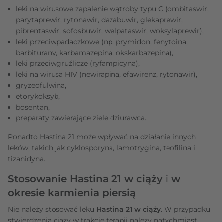
leki na wirusowe zapalenie wątroby typu C (ombitaswir,
parytaprewir, rytonawir, dazabuwir, glekaprewir,
pibrentaswir, sofosbuwir, welpataswir, woksylaprewir),
leki przeciwpadaczkowe (np. prymidon, fenytoina,
barbiturany, karbamazepina, okskarbazepina),
leki przeciwgruźlicze (ryfampicyna),
leki na wirusa HIV (newirapina, efawirenz, rytonawir),
gryzeofulwina,
etorykoksyb,
bosentan,
preparaty zawierające ziele dziurawca.
Ponadto Hastina 21 może wpływać na działanie innych
leków, takich jak cyklosporyna, lamotrygina, teofilina i
tizanidyna.
Stosowanie Hastina 21 w ciąży i w
okresie karmienia piersią
Nie należy stosować leku
Hastina 21 w ciąży
. W przypadku
stwierdzenia ciąży w trakcie terapii należy natychmiast