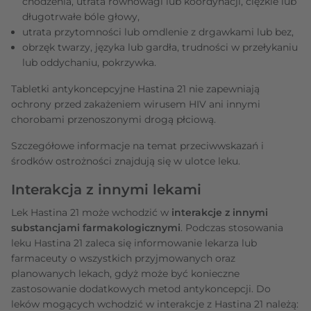
chodzenia, utrata równowagi lub koordynacji, ciężkie lub
długotrwałe bóle głowy,
utrata przytomności lub omdlenie z drgawkami lub bez,
obrzęk twarzy, języka lub gardła, trudności w przełykaniu
lub oddychaniu, pokrzywka.
Tabletki antykoncepcyjne Hastina 21 nie zapewniają
ochrony przed zakażeniem wirusem HIV ani innymi
chorobami przenoszonymi drogą płciową.
Szczegółowe informacje na temat przeciwwskazań i
środków ostrożności znajdują się w ulotce leku.
Interakcja z innymi lekami
Lek Hastina 21 może wchodzić w
interakcje z innymi
substancjami farmakologicznymi
. Podczas stosowania
leku Hastina 21 zaleca się informowanie lekarza lub
farmaceuty o wszystkich przyjmowanych oraz
planowanych lekach, gdyż może być konieczne
zastosowanie dodatkowych metod antykoncepcji. Do
leków mogących wchodzić w interakcje z Hastina 21 należą: