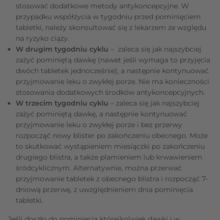
stosować dodatkowe metody antykoncepcyjne. W
przypadku współżycia w tygodniu przed pominięciem
tabletki, należy skonsultować się z lekarzem ze względu
na ryzyko ciąży.
W drugim tygodniu cyklu
– zaleca się jak najszybciej
zażyć pominiętą dawkę (nawet jeśli wymaga to przyjęcia
dwóch tabletek jednocześnie), a następnie kontynuować
przyjmowanie leku o zwykłej porze. Nie ma konieczności
stosowania dodatkowych środków antykoncepcyjnych.
W trzecim tygodniu
cyklu
– zaleca się jak najszybciej
zażyć pominiętą dawkę, a następnie kontynuować
przyjmowanie leku o zwykłej porze i bez przerwy
rozpocząć nowy blister po zakończeniu obecnego. Może
to skutkować wystąpieniem miesiączki po zakończeniu
drugiego blistra, a także plamieniem lub krwawieniem
śródcyklicznym. Alternatywnie, można przerwać
przyjmowanie tabletek z obecnego blistra i rozpocząć 7-
dniową przerwę, z uwzględnieniem dnia pominięcia
tabletki.
Jeśli doszło do pominięcia którejkolwiek dawki i w