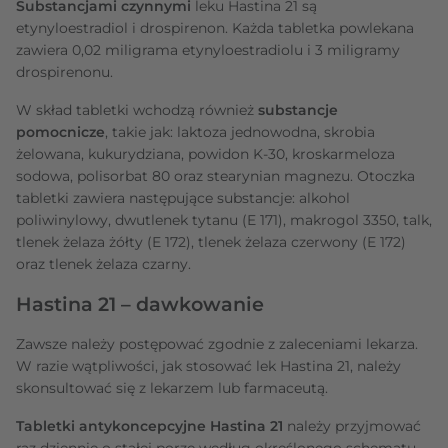
Substancjami czynnymi
leku Hastina 21 są
etynyloestradiol i drospirenon. Każda tabletka powlekana
zawiera 0,02 miligrama etynyloestradiolu i 3 miligramy
drospirenonu.
W skład tabletki wchodzą również
substancje
pomocnicze
, takie jak: laktoza jednowodna, skrobia
żelowana, kukurydziana, powidon K-30, kroskarmeloza
sodowa, polisorbat 80 oraz stearynian magnezu. Otoczka
tabletki zawiera następujące substancje: alkohol
poliwinylowy, dwutlenek tytanu (E 171), makrogol 3350, talk,
tlenek żelaza żółty (E 172), tlenek żelaza czerwony (E 172)
oraz tlenek żelaza czarny.
Hastina 21 – dawkowanie
Zawsze należy postępować zgodnie z zaleceniami lekarza.
W razie wątpliwości,
jak stosować lek Hastina 21, należy
skonsultować się z lekarzem lub farmaceutą.
Tabletki antykoncepcyjne Hastina 21
należy przyjmować
raz dziennie o stałej porze według określonego schematu.