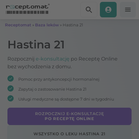
Przejdź do treści
Receptomat
»
Baza leków
»
Hastina 21
Hastina 21
Rozpocznij
e-konsultację
po Receptę Online
bez wychodzenia z domu.
Pomoc przy antykoncepcji hormonalnej
Zapytaj o zastosowanie Hastina 21
Usługi medyczne są dostępne 7 dni w tygodniu
ROZPOCZNIJ E-KONSULTACJĘ
PO RECEPTĘ ONLINE
WSZYSTKO O LEKU HASTINA 21