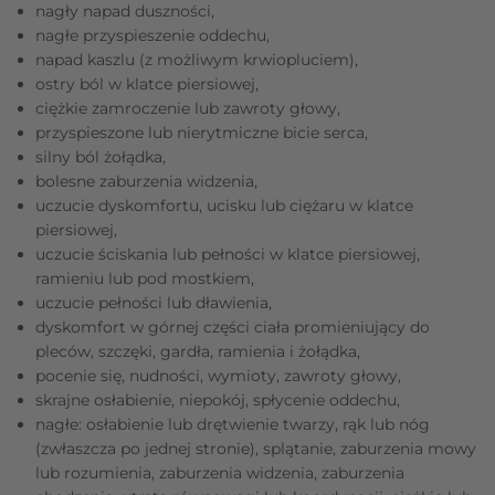
nagły napad duszności,
nagłe przyspieszenie oddechu,
napad kaszlu (z możliwym krwiopluciem),
ostry ból w klatce piersiowej,
ciężkie zamroczenie lub zawroty głowy,
przyspieszone lub nierytmiczne bicie serca,
silny ból żołądka,
bolesne zaburzenia widzenia,
uczucie dyskomfortu, ucisku lub ciężaru w klatce
piersiowej,
uczucie ściskania lub pełności w klatce piersiowej,
ramieniu lub pod mostkiem,
uczucie pełności lub dławienia,
dyskomfort w górnej części ciała promieniujący do
pleców, szczęki, gardła, ramienia i żołądka,
pocenie się, nudności, wymioty, zawroty głowy,
skrajne osłabienie, niepokój, spłycenie oddechu,
nagłe: osłabienie lub drętwienie twarzy, rąk lub nóg
(zwłaszcza po jednej stronie), splątanie, zaburzenia mowy
lub rozumienia, zaburzenia widzenia, zaburzenia