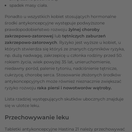
spadek masy ciała.
Ponadto u wszystkich kobiet stosujących hormonalne
środki antykoncepcyjne występuje podwyższone
prawdopodobieństwo
rozwoju
żylnej choroby
zakrzepowo-zatorowej
lub
tętniczych zaburzeń
zakrzepowo-zatorowych
. Ryzyko jest wyższe u kobiet, u
których stwierdza się któryś ze znanych czynników ryzyka,
np. dużą nadwagę, zakrzepicę u członka rodziny przed 50.
rokiem życia, wiek powyżej 35 lat, unieruchomienie,
niedawny poród, palenie tytoniu, nadciśnienie tętnicze,
cukrzycę, chorobę serca. Stosowanie złożonych środków
antykoncepcyjnych może również nieznacznie zwiększać
ryzyko rozwoju
raka piersi i nowotworów wątroby.
Lista rzadziej występujących skutków ubocznych znajduje
się w ulotce leku.
Przechowywanie leku
Tabletki antykoncepcyjne Hastina 21 należy przechowywać