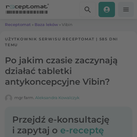
Przejdź do treści
Receptomat
»
Baza leków
»
Vibin
UŻYTKOWNIK SERWISU RECEPTOMAT
|
585 DNI
TEMU
Po jakim czasie zaczynają
działać tabletki
antykoncepcyjne Vibin?
mgr farm.
Aleksandra Kowalczyk
Przejdź e-konsultację
i zapytaj o
e-receptę