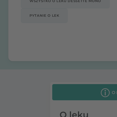
WSZYSTKO O LEKU DESSETTE MONO
PYTANIE O LEK
O
O leku