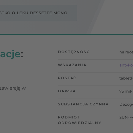
STKO O LEKU DESSETTE MONO
acje
:
DOSTĘPNOŚĆ
na rec
WSKAZANIA
antyko
POSTAĆ
tablet
zawierają w
DAWKA
75 mi
SUBSTANCJA CZYNNA
Dezoge
PODMIOT
SUN-FA
ODPOWIEDZIALNY