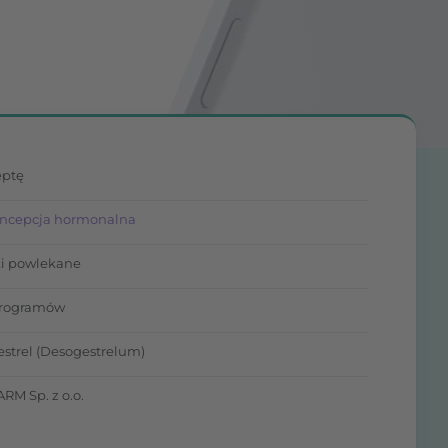
eptę
ncepcja hormonalna
ki powlekane
krogramów
strel (Desogestrelum)
RM Sp. z o.o.