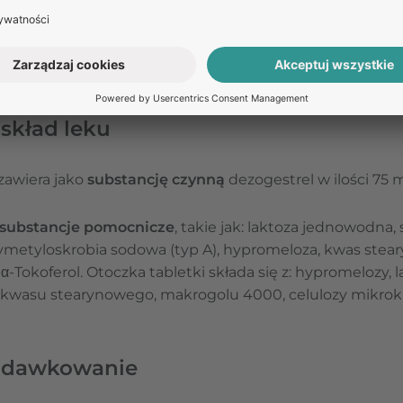
ZAPYTAJ O LEK
łącznie dla
kobiet dorosłych
.
skład leku
zawiera jako
substancję czynną
dezogestrel w ilości 75
substancje pomocnicze
, takie jak: laktoza jednowodna,
metyloskrobia sodowa (typ A), hypromeloza, kwas stear
c-α-Tokoferol. Otoczka tabletki składa się z: hypromelozy,
, kwasu stearynowego, makrogolu 4000, celulozy mikrokry
– dawkowanie