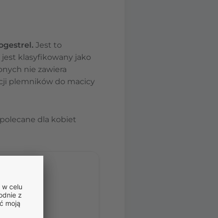
ogestrel.
Jest to
jest klasyfikowany jako
nych nie zawiera
cji plemników do macicy
 polecane dla kobiet
stom.
nia porady