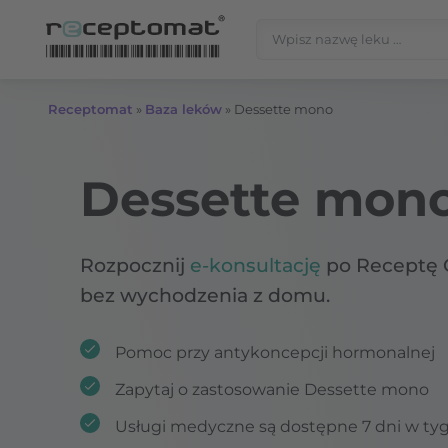
Przejdź do treści
Szukaj:
Receptomat
»
Baza leków
»
Dessette mono
Dessette mon
Rozpocznij
e-konsultację
po Receptę 
bez wychodzenia z domu.
Pomoc przy antykoncepcji hormonalnej
Zapytaj o zastosowanie Dessette mono
Usługi medyczne są dostępne 7 dni w ty