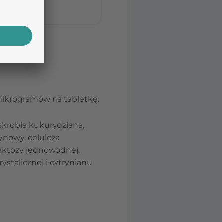
 mikrogramów na tabletkę.
 skrobia kukurydziana,
ynowy, celuloza
 laktozy jednowodnej,
stalicznej i cytrynianu