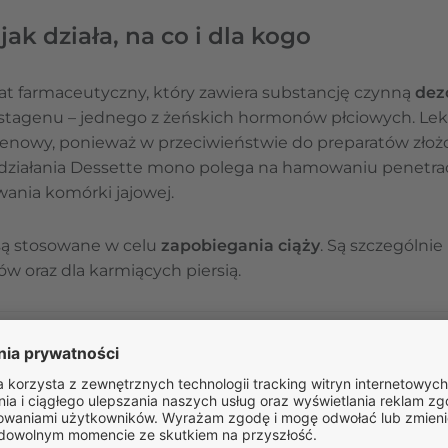
ak działa, na co i dla kogo
at farmaceutyczny, który zawiera substancję czynną
dez
tagenu – jednego z żeńskich hormonów płciowych. Lek 
nowy, ponieważ w przeciwieństwie do preparatów złożo
ziałania Dessette mono polega na hamowaniu penetra
wania komórki jajowej.
są stosowane w celu
zapobiegania ciąży
. Są szczególnie
w oraz dla karmiących piersią.
ZAPYTAJ O LEK
Masz pytania dotyczące leku?
Zadaj je naszym specjali
Odpowiedź na pytanie nie stanowi porady medycznej. W celu uzyska
medycznej umów się na teleporadę w Receptomat.