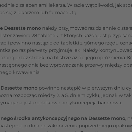
dnie z zaleceniami lekarza. W razie wątpliwości,
jak st
ć się z lekarzem lub farmaceutą.
ne Dessette mono
należy przyjmować raz dziennie o stał
ster zawiera 28 tabletek, z których każda jest przypisa
rapii powinno nastąpić od tabletki z górnego rzędu ozn
ntka po raz pierwszy przyjmuje lek. Należy kontynuowa
zaną przez strzałki na blistrze aż do jego opróżnienia. Ko
następnego dnia bez wprowadzania przerwy między opak
nego krwawienia.
 Dessette mono
powinno nastąpić w pierwszym dniu cy
ożna rozpocząć między 2. a 5. dniem cyklu, jednak w taki
 wymagana jest dodatkowo antykoncepcja barierowa.
nnego środka antykoncepcyjnego na Dessette mono
, 
następnego dnia po zakończeniu poprzedniego opakowan