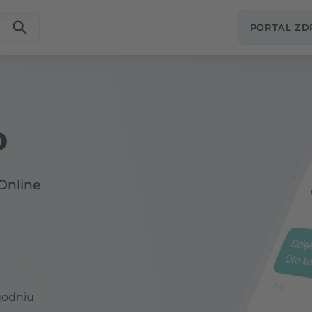
PORTAL Z
o
Online
godniu