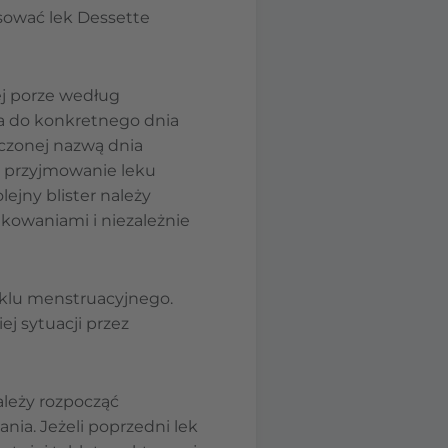
osować lek Dessette
ej porze według
na do konkretnego dnia
aczonej nazwą dnia
ć przyjmowanie leku
lejny blister należy
owaniami i niezależnie
klu menstruacyjnego.
ej sytuacji przez
należy rozpocząć
ia. Jeżeli poprzedni lek