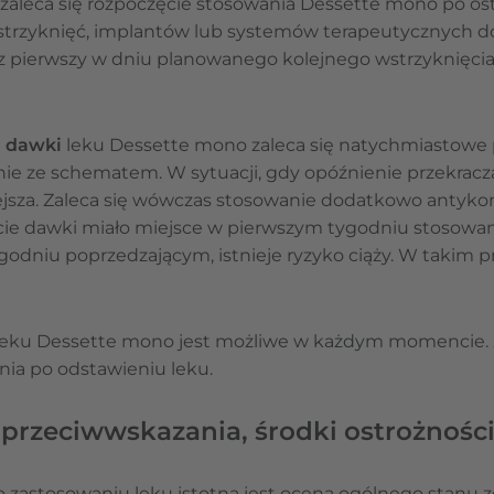
, zaleca się rozpoczęcie stosowania Dessette mono po ost
trzyknięć, implantów lub systemów terapeutycznych d
z pierwszy w dniu planowanego kolejnego wstrzyknięcia
a dawki
leku Dessette mono zaleca się natychmiastowe pr
nie ze schematem. W sytuacji, gdy opóźnienie przekracz
sza. Zaleca się wówczas stosowanie dodatkowo antykon
ęcie dawki miało miejsce w pierwszym tygodniu stosowani
odniu poprzedzającym, istnieje ryzyko ciąży. W takim p
eku Dessette mono jest możliwe w każdym momencie. Za
ia po odstawieniu leku.
przeciwwskazania, środki ostrożnośc
o zastosowaniu leku istotna jest ocena ogólnego stanu z