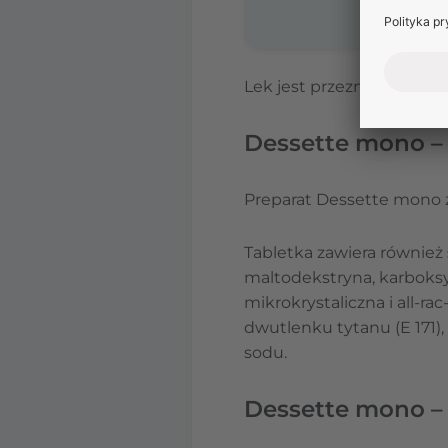
Lek jest przeznaczony wy
Dessette mono – 
Preparat Dessette mono 
Tabletka zawiera również
maltodekstryna, karboksy
mikrokrystaliczna i all-ra
dwutlenku tytanu (E 171)
sodu.
Dessette mono 