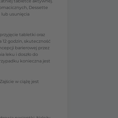
atniej tabletce aktywnej.
omacicznych, Dessette
 lub usunięcia
zyjęcie tabletki oraz
a 12 godzin, skuteczność
cepcji barierowej przez
a leku i doszło do
rzypadku konieczna jest
jście w ciążę jest
i
drowia pacjentki. Należy