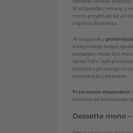
zawierał tabletki placebo
W przypadku zmiany z ws
mono przyjmuje się po ra
implantu/systemu.
W przypadku
pominięci
kontynuację terapii zgod
preparatu może być mniej
okres 7 dni. Jeśli pomini
stosunku płciowego w tyg
konsultacja z lekarzem.
Przerwanie stosowania
l
możliwe od pierwszego dn
Dessette mono – 
Przed podjęciem decyzji 