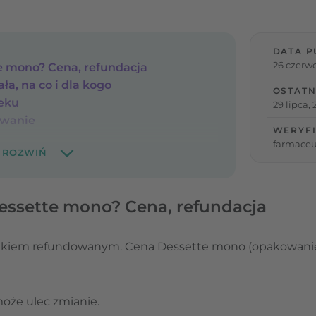
DATA P
26 czerwc
te mono? Cena, refundacja
ła, na co i dla kogo
OSTATN
leku
29 lipca,
owanie
WERYFI
farmaceu
 Dessette mono? Cena, refundacja
lekiem refundowanym.
Cena Dessette mono (opakowanie 
może ulec zmianie.