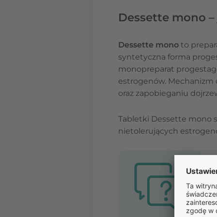
Dessette mono – j
Dessette mono
to prepar
syntetyczna forma proges
monopreparat progestage
estrogenów. Mechanizm d
oraz zapobieganiu dojrze
Tabletki Dessette mono 
nietolerujących estrogenó