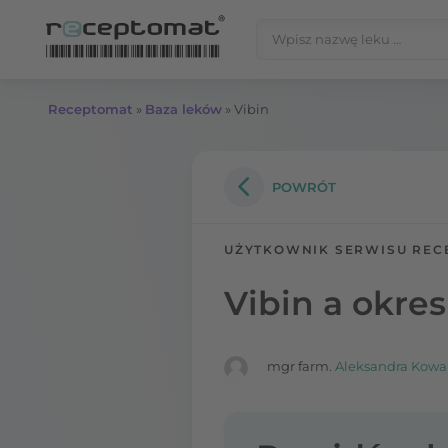
Przejdź do treści
Szukaj:
Receptomat
»
Baza leków
»
Vibin
POWRÓT
UŻYTKOWNIK SERWISU REC
Vibin a okres
mgr farm.
Aleksandra Kowa