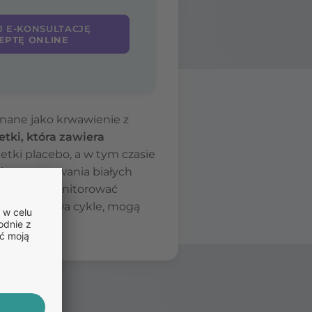
J E-KONSULTACJĘ
EPTĘ ONLINE
nane jako krwawienie z
etki, która zawiera
letki placebo, a w tym czasie
kres stosowania białych
jest, aby monitorować
nia przez dwa cykle, mogą