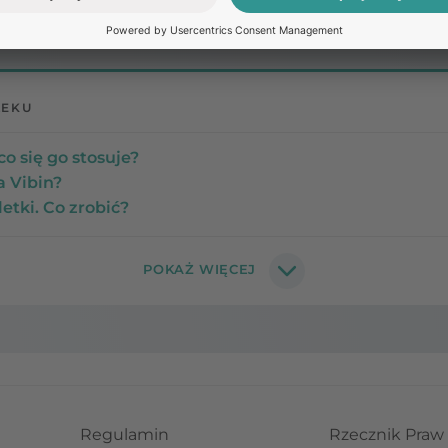
LEKU
co się go stosuje?
a Vibin?
letki. Co zrobić?
Regulamin
Rzecznik Praw