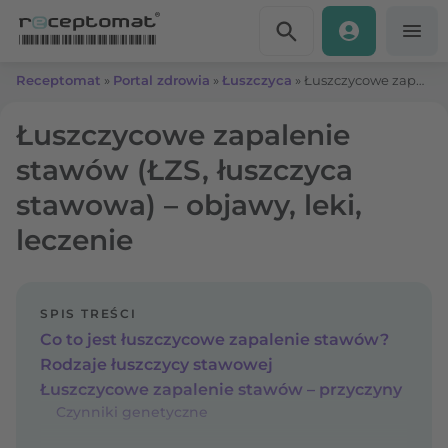
Przejdź do treści
Receptomat
»
Portal zdrowia
»
Łuszczyca
»
Łuszczycowe zapalenie stawów (ŁZS, łuszczyca stawowa) – objawy, leki, leczenie
Łuszczycowe zapalenie
stawów (ŁZS, łuszczyca
stawowa) – objawy, leki,
leczenie
SPIS TREŚCI
Co to jest łuszczycowe zapalenie stawów?
Rodzaje łuszczycy stawowej
Łuszczycowe zapalenie stawów – przyczyny
Czynniki genetyczne