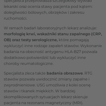
Specjalista przeprowadza szczegółowy wywiad
lekarski oraz ocenia stawy pacjenta pod kątem:
dolegliwości bólowych, obrzęków i zakresu
ruchomości.
W ramach badań laboratoryjnych lekarz analizuje:
morfologię krwi, wskaźniki stanu zapalnego (CRP,
OB) oraz testy serologiczne,
które pomagają
wykluczyć inne rodzaje zapaleń stawów. Wykonanie
badania na obecność antygenu HLA-B27 pozwala
dodatkowo potwierdzić lub wykluczyć inne
choroby reumatologiczne.
Specjalista zleca także
badania obrazowe
. RTG
stawów pozwala uwidocznić zmiany zapalne i
zwyrodnieniowe. USG umożliwia z kolei ocenę
stawów i tkanek miękkich. W bardziej
skomplikowanych sytuacjach lekarz skieruje
pacjenta na rezonans magnetyczny (MRI).