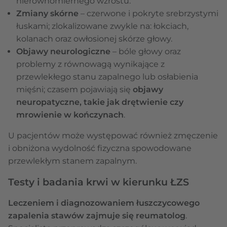
nierównomiernego wzrostu.
Zmiany skórne
– czerwone i pokryte srebrzystymi
łuskami; zlokalizowane zwykle na: łokciach,
kolanach oraz owłosionej skórze głowy.
Objawy neurologiczne
– bóle głowy oraz
problemy z równowagą wynikające z
przewlekłego stanu zapalnego lub osłabienia
mięśni; czasem pojawiają się
objawy
neuropatyczne, takie jak drętwienie czy
mrowienie w kończynach
.
U pacjentów może występować również zmęczenie
i obniżona wydolność fizyczna spowodowane
przewlekłym stanem zapalnym.
Testy i badania krwi w kierunku ŁZS
Leczeniem i diagnozowaniem łuszczycowego
zapalenia stawów zajmuje się reumatolog
.