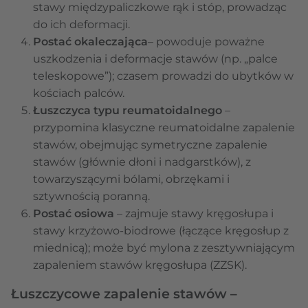
stawy międzypaliczkowe rąk i stóp, prowadząc
do ich deformacji.
Postać okaleczająca
– powoduje poważne
uszkodzenia i deformacje stawów (np. „palce
teleskopowe”); czasem prowadzi do ubytków w
kościach palców.
Łuszczyca typu reumatoidalnego
–
przypomina klasyczne reumatoidalne zapalenie
stawów, obejmując symetryczne zapalenie
stawów (głównie dłoni i nadgarstków), z
towarzyszącymi bólami, obrzękami i
sztywnością poranną.
Postać osiowa
– zajmuje stawy kręgosłupa i
stawy krzyżowo-biodrowe (łączące kręgosłup z
miednicą); może być mylona z zesztywniającym
zapaleniem stawów kręgosłupa (ZZSK).
Łuszczycowe zapalenie stawów –