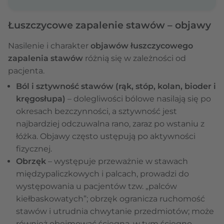
Łuszczycowe zapalenie stawów – objawy
Nasilenie i charakter
objawów łuszczycowego
zapalenia stawów
różnią się w zależności od
pacjenta.
Ból i sztywność stawów (rąk, stóp, kolan, bioder i
kręgosłupa)
– dolegliwości bólowe nasilają się po
okresach bezczynności, a sztywność jest
najbardziej odczuwalna rano, zaraz po wstaniu z
łóżka. Objawy często ustępują po aktywności
fizycznej.
Obrzęk
– występuje przeważnie w stawach
międzypaliczkowych i palcach, prowadzi do
występowania u pacjentów tzw. „palców
kiełbaskowatych”; obrzęk ogranicza ruchomość
stawów i utrudnia chwytanie przedmiotów; może
również obejmować ścięgna, w tym ścięgno