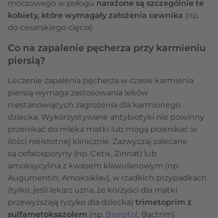
moczowego w połogu
narażone są szczególnie te
kobiety, które wymagały założenia cewnika
(np.
do cesarskiego cięcia).
Co na zapalenie pęcherza przy karmieniu
piersią?
Leczenie zapalenia pęcherza w czasie karmienia
piersią wymaga zastosowania leków
niestanowiących zagrożenia dla karmionego
dziecka. Wykorzystywane antybiotyki nie powinny
przenikać do mleka matki lub mogą przenikać w
ilości nieistotnej klinicznie. Zazwyczaj zalecane
są cefalosporyny (np. Cetix, Zinnat) lub
amoksycylina z kwasem klawulanowym (np.
Augumentin, Amoksiklav), w rzadkich przypadkach
(tylko, jeśli lekarz uzna, że korzyści dla matki
przewyższają ryzyko dla dziecka)
trimetoprim z
sulfametoksazolem
(np.
Biseptol
, Bactrim)