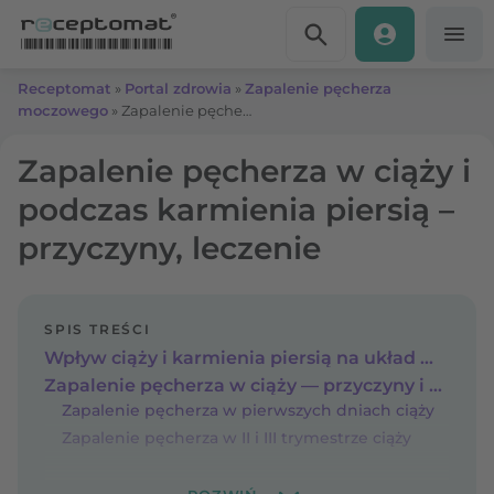
Przejdź do treści
Receptomat
»
Portal zdrowia
»
Zapalenie pęcherza
moczowego
»
Zapalenie pęcherza w ciąży i podczas karmienia piersią – przyczyny, leczenie
Zapalenie pęcherza w ciąży i
podczas karmienia piersią –
przyczyny, leczenie
SPIS TREŚCI
Wpływ ciąży i karmienia piersią na układ moczowy
Zapalenie pęcherza w ciąży — przyczyny i czynniki ryzyka
Zapalenie pęcherza w pierwszych dniach ciąży
Zapalenie pęcherza w II i III trymestrze ciąży