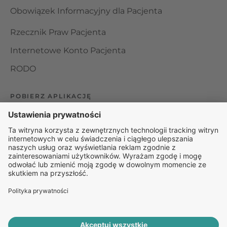
Obowiązek Informacyjny dla Pacjenta
Rzecznik Praw Pacjenta
Internetowe Konto Pacjenta
RODO
POBIERZ APLIKACJĘ
Organizator udzielania świadczeń telemedycznych jest
podmiotem leczniczym w rozumieniu ustawy z dnia 15
kwietnia 2011 roku o działalności leczniczej, wpisanym do
rejestru podmiotów wykonujących działalność leczniczą pod
numerem: 000000229172.
© 2025 Rapiomed Group Sp. z o.o.
Baza Leków
Baza
przypadłości