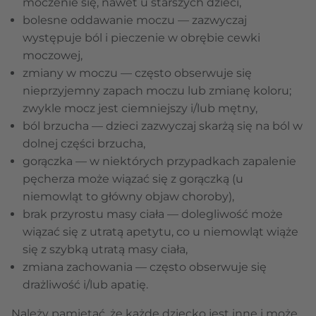
moczenie się, nawet u starszych dzieci,
bolesne oddawanie moczu — zazwyczaj
występuje ból i pieczenie w obrębie cewki
moczowej,
zmiany w moczu — często obserwuje się
nieprzyjemny zapach moczu lub zmianę koloru;
zwykle mocz jest ciemniejszy i/lub mętny,
ból brzucha — dzieci zazwyczaj skarżą się na ból w
dolnej części brzucha,
gorączka — w niektórych przypadkach zapalenie
pęcherza może wiązać się z gorączką (u
niemowląt to główny objaw choroby),
brak przyrostu masy ciała — dolegliwość może
wiązać się z utratą apetytu, co u niemowląt wiąże
się z szybką utratą masy ciała,
zmiana zachowania — często obserwuje się
drażliwość i/lub apatię.
Należy pamiętać, że każde dziecko jest inne i może