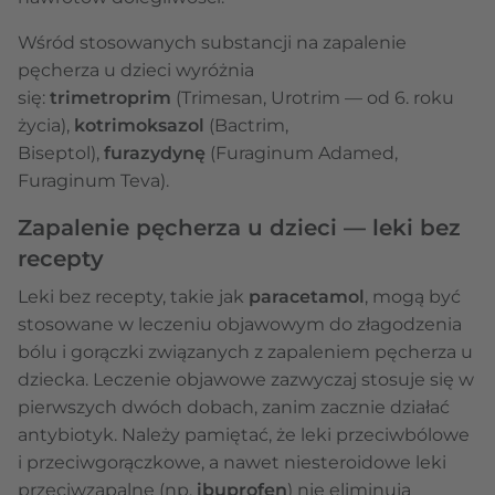
Wśród stosowanych substancji na zapalenie
pęcherza u dzieci wyróżnia
się:
trimetroprim
(Trimesan, Urotrim — od 6. roku
życia),
kotrimoksazol
(Bactrim,
Biseptol),
furazydynę
(Furaginum Adamed,
Furaginum Teva).
Zapalenie pęcherza u dzieci — leki bez
recepty
Leki bez recepty, takie jak
paracetamol
, mogą być
stosowane w leczeniu objawowym do złagodzenia
bólu i gorączki związanych z zapaleniem pęcherza u
dziecka. Leczenie objawowe zazwyczaj stosuje się w
pierwszych dwóch dobach, zanim zacznie działać
antybiotyk. Należy pamiętać, że leki przeciwbólowe
i przeciwgorączkowe, a nawet niesteroidowe leki
przeciwzapalne (np.
ibuprofen
) nie eliminują