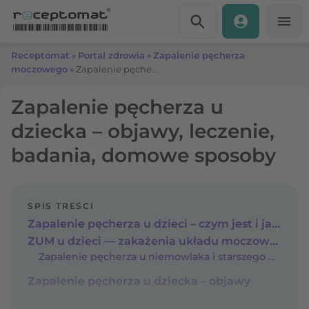
Przejdź do treści
Receptomat
»
Portal zdrowia
»
Zapalenie pęcherza
moczowego
»
Zapalenie pęcherza u dziecka – objawy, leczenie, badania, domowe sposoby
Zapalenie pęcherza u
dziecka – objawy, leczenie,
badania, domowe sposoby
SPIS TREŚCI
Zapalenie pęcherza u dzieci – czym jest i jak do niego dochodzi?
ZUM u dzieci — zakażenia układu moczowego
Zapalenie pęcherza u niemowlaka i starszego dziecka
Zapalenie pęcherza u dziecka – objawy