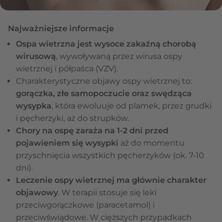
Najważniejsze informacje
Ospa wietrzna jest wysoce zakaźną chorobą
wirusową
, wywoływaną przez wirusa ospy
wietrznej i półpaśca (VZV).
Charakterystyczne objawy ospy wietrznej to:
gorączka, złe samopoczucie oraz swędząca
wysypka
, która ewoluuje od plamek, przez grudki
i pęcherzyki, aż do strupków.
Chory na ospę zaraża na 1-2 dni przed
pojawieniem się wysypki
aż do momentu
przyschnięcia wszystkich pęcherzyków (ok. 7-10
dni).
Leczenie ospy wietrznej ma głównie charakter
objawowy
. W terapii stosuje się leki
przeciwgorączkowe (paracetamol) i
przeciwświądowe. W cięższych przypadkach