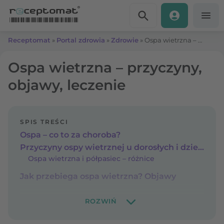
Przejdź do treści
Receptomat
»
Portal zdrowia
»
Zdrowie
»
Ospa wietrzna – przyczyny, objawy, leczenie
Ospa wietrzna – przyczyny,
objawy, leczenie
SPIS TREŚCI
Ospa – co to za choroba?
Przyczyny ospy wietrznej u dorosłych i dzieci
Ospa wietrzna i półpasiec – różnice
Jak przebiega ospa wietrzna? Objawy