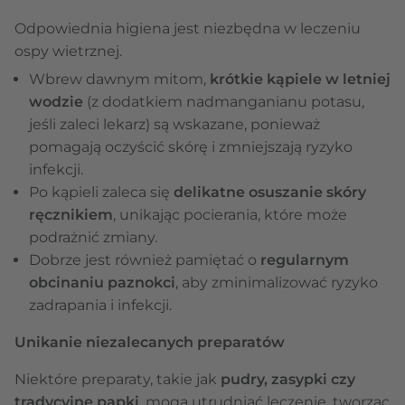
Odpowiednia higiena jest niezbędna w leczeniu
ospy wietrznej.
Wbrew dawnym mitom,
krótkie kąpiele w letniej
wodzie
(z dodatkiem nadmanganianu potasu,
jeśli zaleci lekarz) są wskazane, ponieważ
pomagają oczyścić skórę i zmniejszają ryzyko
infekcji.
Po kąpieli zaleca się
delikatne osuszanie skóry
ręcznikiem
, unikając pocierania, które może
podrażnić zmiany.
Dobrze jest również pamiętać o
regularnym
obcinaniu paznokci
, aby zminimalizować ryzyko
zadrapania i infekcji.
Unikanie niezalecanych preparatów
Niektóre preparaty, takie jak
pudry, zasypki czy
tradycyjne papki
, mogą utrudniać leczenie, tworząc