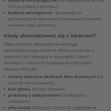
badania wirusologiczne
(np. wykrywanie wirusa
VZV w próbce z wymazu);
badania serologiczne
– pozwalają na
potwierdzenie obecności przeciwciał przeciwko
wirusowi ospy wietrznej.
Kiedy skontaktować się z lekarzem?
Ospa wietrzna zazwyczaj nie wymaga
specjalistycznego leczenia. Mimo to kontakt z
lekarzem jest zalecany w przypadku dzieci i
dorosłych, u których pojawiają się nietypowe
objawy, takie jak:
zmiany skórne w okolicach błon śluzowych
(np.
w jamie ustnej, oczach);
bóle głowy
, ból szyi, drgawki;
problemy z oddychaniem
lub kłopoty z
widzeniem;
silny świąd
, który jest trudny do złagodzenia.