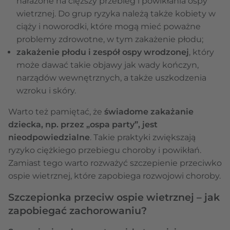
narażone na cięższy przebieg i powikłania ospy
wietrznej. Do grup ryzyka należą także kobiety w
ciąży i noworodki, które mogą mieć poważne
problemy zdrowotne, w tym zakażenie płodu;
zakażenie płodu i zespół ospy wrodzonej
, który
może dawać takie objawy jak wady kończyn,
narządów wewnętrznych, a także uszkodzenia
wzroku i skóry.
Warto też pamiętać, że
świadome zakażanie
dziecka, np. przez „ospa party”, jest
nieodpowiedzialne
. Takie praktyki zwiększają
ryzyko ciężkiego przebiegu choroby i powikłań.
Zamiast tego warto rozważyć szczepienie przeciwko
ospie wietrznej, które zapobiega rozwojowi choroby.
Szczepionka przeciw ospie wietrznej – jak
zapobiegać zachorowaniu?