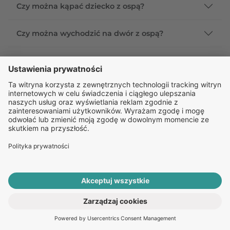
Czy można kąpać dziecko z ospą?
Czy można wychodzić na dwór z ospą?
Czym smarować krosty przy ospie?
Czy ospa wietrzna jest groźna w ciąży?
Jak odróżnić ospę od półpaśca?
Czy po ospie zostają blizny?
Ile trwa okres zarażania ospą?
Jakie są objawy przy ospie?
ROZPOCZNIJ E-KONSULTACJĘ
PO RECEPTĘ ONLINE
Ile dni zaraża się ospą?