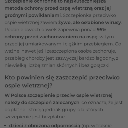
Szczepienie ochronne to najskuteczniejsza
metoda ochrony przed ospą wietrzną oraz jej
groźnymi powikłaniami
. Szczepionka przeciwko
ospie wietrznej zawiera
żywe, ale osłabione wirusy
.
Podanie dwóch dawek zapewnia ponad
95%
ochrony przed zachorowaniem na ospę
, w tym
przed jej umiarkowanym i ciężkim przebiegiem. Co
ważne, nawet jeśli zaszczepiona osoba zachoruje,
przebieg choroby jest zazwyczaj bardzo łagodny, z
niewielką liczbą zmian skórnych i bez gorączki.
Kto powinien się zaszczepić przeciwko
ospie wietrznej?
W Polsce szczepienie przeciw ospie wietrznej
należy do szczepień zalecanych
, co oznacza, że jest
odpłatne. Istnieją jednak grupy, dla których
szczepienie jest bezpłatne:
dzieci z obniżoną odpornością
(np. w trakcie