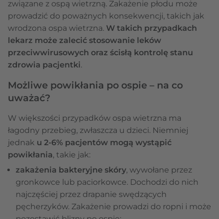
związane z ospą wietrzną. Zakażenie płodu może
prowadzić do poważnych konsekwencji, takich jak
wrodzona ospa wietrzna.
W takich przypadkach
lekarz może zalecić stosowanie leków
przeciwwirusowych oraz ścisłą kontrolę stanu
zdrowia pacjentki
.
Możliwe powikłania po ospie – na co
uważać?
W większości przypadków ospa wietrzna ma
łagodny przebieg, zwłaszcza u dzieci. Niemniej
jednak
u 2-6% pacjentów mogą wystąpić
powikłania
, takie jak:
zakażenia bakteryjne skóry
, wywołane przez
gronkowce lub paciorkowce. Dochodzi do nich
najczęściej przez drapanie swędzących
pęcherzyków. Zakażenie prowadzi do ropni i może
pozostawić blizny po ospie;