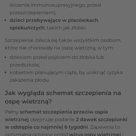
leczenia immunosupresyjnego, przed
przeszczepieniem);
dzieci przebywające w placówkach
opiekuńczych
, takich jak żłobki.
Szczepienie zaleca się także wszystkim osobom,
które nie chorowały na ospę wietrzną, w tym:
dzieciom przed pójściem do żłobka lub
przedszkola;
kobietom planującym ciążę, by uniknąć ryzyka
zakażenia płodu.
Jak wygląda schemat szczepienia na
ospę wietrzną?
Pełny
schemat szczepienia przeciw ospie
wietrznej
obejmuje podanie
2 dawek szczepionki
w odstępie co najmniej 6 tygodni
. Zapewnia to
optymalną ochronę przed
wirus ospy wietrznej
i