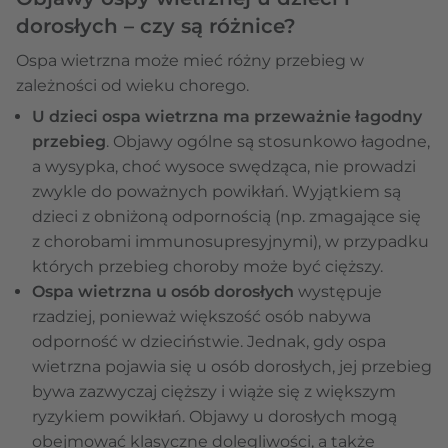
dorosłych – czy są różnice?
Ospa wietrzna może mieć różny przebieg w
zależności od wieku chorego.
U dzieci ospa wietrzna ma przeważnie łagodny
przebieg
. Objawy ogólne są stosunkowo łagodne,
a wysypka, choć wysoce swędząca, nie prowadzi
zwykle do poważnych powikłań. Wyjątkiem są
dzieci z obniżoną odpornością (np. zmagające się
z chorobami immunosupresyjnymi), w przypadku
których przebieg choroby może być cięższy.
Ospa wietrzna u osób dorosłych
występuje
rzadziej, ponieważ większość osób nabywa
odporność w dzieciństwie. Jednak, gdy ospa
wietrzna pojawia się u osób dorosłych, jej przebieg
bywa zazwyczaj cięższy i wiąże się z większym
ryzykiem powikłań. Objawy u dorosłych mogą
obejmować klasyczne dolegliwości, a także