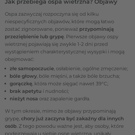
Jak przebiega ospa wietrzna? Objawy
Ospa zazwyczaj rozpoczyna się od kilku
niespecyficznych objawów, które mogą łatwo
zostać zignorowane, ponieważ
przypominają
przeziębienie lub grypę
. Pierwsze objawy ospy
wietrznej pojawiają się zwykle 1-2 dni przed
wystąpieniem charakterystycznej wysypki i mogą
obejmować:
złe samopoczucie
, osłabienie, ogólne zmęczenie;
bóle głowy
, bóle mięśni, a także bóle brzucha;
gorączkę
, która może sięgać nawet 39°C;
brak apetytu
i nudności;
nieżyt nosa
oraz zapalenie gardła.
W tym okresie, mimo że objawy przypominają
grypę,
chory już zaczyna być zakaźny dla innych
osób
. Z tego powodu ważne jest, aby osoby, które
podejrzewają u siebie ospę wietrzną, unikały