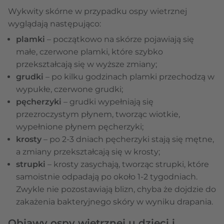
Wykwity skórne w przypadku ospy wietrznej
wyglądają następująco:
plamki
– początkowo na skórze pojawiają się
małe, czerwone plamki, które szybko
przekształcają się w wyższe zmiany;
grudki
– po kilku godzinach plamki przechodzą w
wypukłe, czerwone grudki;
pęcherzyki
– grudki wypełniają się
przezroczystym płynem, tworząc wiotkie,
wypełnione płynem pęcherzyki;
krosty
– po 2-3 dniach pęcherzyki stają się mętne,
a zmiany przekształcają się w krosty;
strupki
– krosty zasychają, tworząc strupki, które
samoistnie odpadają po około 1-2 tygodniach.
Zwykle nie pozostawiają blizn, chyba że dojdzie do
zakażenia bakteryjnego skóry w wyniku drapania.
Objawy ospy wietrznej u dzieci i