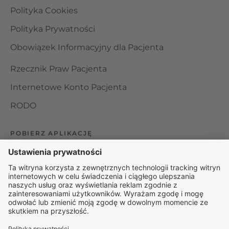
Polityka Cookies
Polityka Prywatności
Obowiązek Informacyjny dla Pacjenta
Rzecznik Praw Pacjenta
Internetowe Konto Pacjenta
RODO
POBIERZ APLIKACJĘ
Organizator udzielania świadczeń telemedycznych jest
podmiotem leczniczym w rozumieniu ustawy z dnia 15
kwietnia 2011 roku o działalności leczniczej, wpisanym do
rejestru podmiotów wykonujących działalność leczniczą pod
numerem: 000000229172.