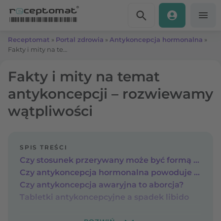
Przejdź do treści
Receptomat
»
Portal zdrowia
»
Antykoncepcja hormonalna
»
Fakty i mity na temat antykoncepcji – rozwiewamy wątpliwości
Fakty i mity na temat
antykoncepcji – rozwiewamy
wątpliwości
SPIS TREŚCI
Czy stosunek przerywany może być formą antykoncepcji?
Czy antykoncepcja hormonalna powoduje raka?
Czy antykoncepcja awaryjna to aborcja?
Tabletki antykoncepcyjne a spadek libido