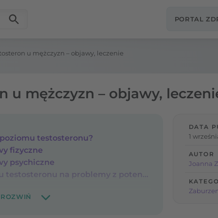
PORTAL Z
stosteron u mężczyzn – objawy, leczenie
on u mężczyzn – objawy, leczeni
DATA P
1 wrześni
 poziomu testosteronu?
wy fizyczne
AUTOR
awy psychiczne
Joanna Z
Wpływ niskiego poziomu testosteronu na problemy z potencją
KATEGO
Zaburzen