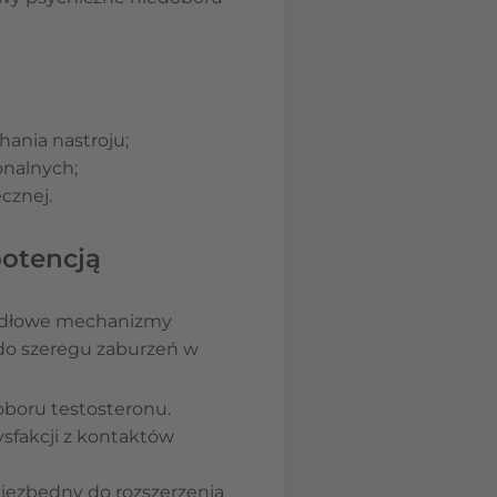
hania nastroju;
onalnych;
cznej.
potencją
awidłowe mechanizmy
 do szeregu zaburzeń w
oboru testosteronu.
sfakcji z kontaktów
niezbędny do rozszerzenia