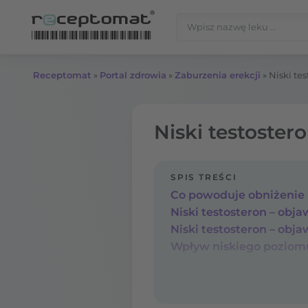
Przejdź do treści
Szukaj:
Receptomat
»
Portal zdrowia
»
Zaburzenia erekcji
»
Niski te
Niski testoster
SPIS TREŚCI
Co powoduje obniżenie
Niski testosteron – obja
Niski testosteron – obj