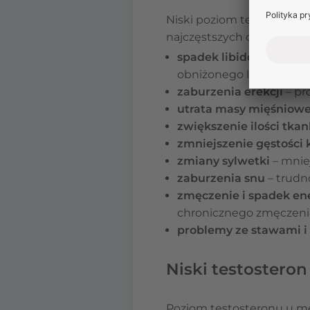
Niski poziom testosteronu
najczęstszych objawów ni
spadek libido
– testost
obniżonego libido i gors
zaburzenia erekcji
– pr
utrata masy mięśniowej
zwiększenie ilości tkan
zmniejszenie gęstości 
zmiany sylwetki
– mnie
zaburzenia snu
– trudn
zmęczenie i spadek ene
chronicznego zmęczenia
problemy ze stawami i
Niski testosteron
Poziom testosteronu u męż