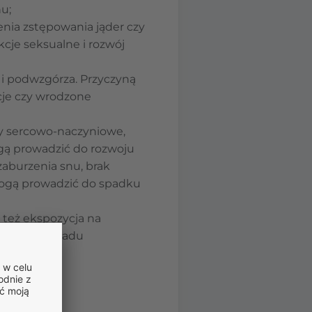
u;
zenia zstępowania jąder czy
cje seksualne i rozwój
i podwzgórza. Przyczyną
kcje czy wrodzone
by sercowo-naczyniowe,
gą prowadzić do rozwoju
zaburzenia snu, brak
mogą prowadzić do spadku
 też ekspozycja na
onowanie układu