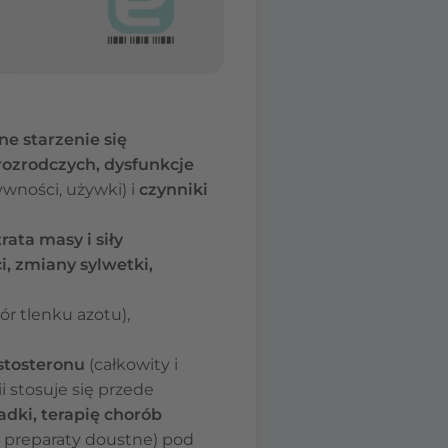
ne starzenie się
ozrodczych, dysfunkcje
tywności, używki) i
czynniki
trata masy i siły
i, zmiany sylwetki,
r tlenku azotu),
stosteronu
(całkowity i
ii stosuje się przede
adki, terapię chorób
ry, preparaty doustne) pod