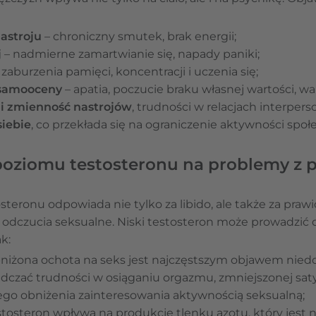
astroju
– chroniczny smutek, brak energii;
j
– nadmierne zamartwianie się, napady paniki;
 zaburzenia pamięci, koncentracji i uczenia się;
 samooceny
– apatia, poczucie braku własnej wartości, wa
 i zmienność nastrojów
, trudności w relacjach interpers
iebie
, co przekłada się na ograniczenie aktywności społe
oziomu testosteronu na problemy z 
teronu odpowiada nie tylko za libido, ale także za pr
z odczucia seksualne. Niski testosteron może prowadzić
ak:
niżona ochota na seks jest najczęstszym objawem nied
czać trudności w osiąganiu orgazmu, zmniejszonej saty
ego obniżenia zainteresowania aktywnością seksualną;
stosteron wpływa na produkcję tlenku azotu, który jest 