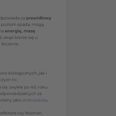
odpowiada za
prawidłowy
o poziom spada, mogą
 na
energię, masę
ź, skąd bierze się u
leczenie.
o biologicznych, jak i
zyzn to:
 się zwykle po 40. roku
 odpowiedzialnych za
eślany jako
andropauza
,
nefeltera czy Noonan,