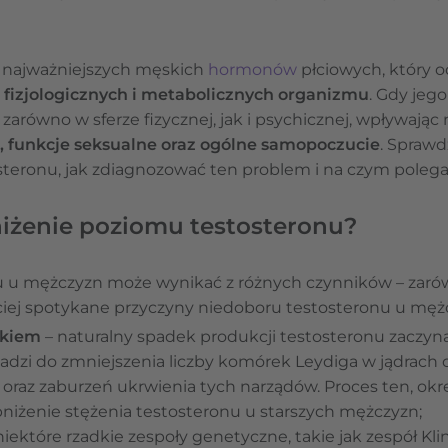
z najważniejszych męskich
hormonów
płciowych, który 
 fizjologicznych i metabolicznych organizmu
. Gdy jeg
zarówno w sferze fizycznej, jak i psychicznej, wpływając
, funkcje seksualne oraz ogólne samopoczucie
. Sprawd
teronu, jak zdiagnozować ten problem i na czym polega 
iżenie poziomu testosteronu?
u u mężczyzn może wynikać z różnych czynników – zarówn
iej spotykane przyczyny niedoboru testosteronu u mężc
ekiem
– naturalny spadek produkcji testosteronu zaczyna
owadzi do zmniejszenia liczby komórek Leydiga w jądrach
oraz zaburzeń ukrwienia tych narządów. Proces ten, okr
iżenie stężenia testosteronu u starszych mężczyzn;
niektóre rzadkie zespoły genetyczne, takie jak zespół Kli