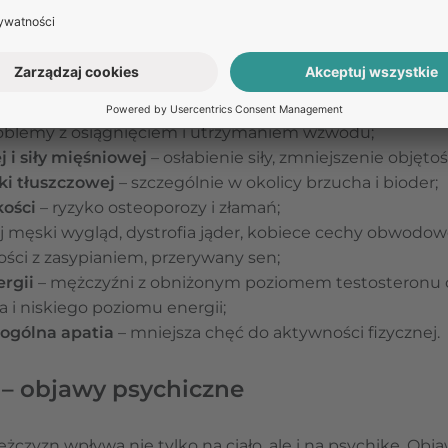
 może dawać różne objawy fizyczne, które wpływają na j
edoboru testosteronu należą:
eron odpowiada za popęd seksualny, dlatego jego nied
zej sprawności seksualnej;
oblemy z osiągnięciem i utrzymaniem wzwodu;
 i siły mięśniowej
– osłabienie siły, zmniejszenie objęto
ki tłuszczowej
– szczególnie w okolicy brzucha i bioder;
kości
– ryzyko osteoporozy i złamań;
j męski wygląd, dystrofia jąder, kobiece cechy obwodow
ości z zasypianiem, przerywany sen;
rgii
– mężczyźni z obniżonym poziomem testosteronu 
 i niskiego poziomu energii;
 ogólna apatia
– mniejsza chęć do aktywności fizycznej.
 – objawy psychiczne
czyzn wpływa nie tylko na ciało, ale i na psychikę. Ob