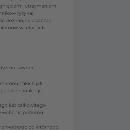
ągnięciem i utrzymaniem
nników ryzyka;
ść doznań, skraca czas
roblemów w relacjach
adyzmu i wyboru
steronu, takich jak
, a także analizuje
ego lub całkowitego
ne wahania poziomu
pierwotnego od wtórnego,