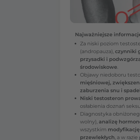
Najważniejsze informacj
Za niski poziom testo
(andropauza),
czynniki
przysadki i podwzgórza,
środowiskowe
.
Objawy niedoboru test
mięśniowej, zwiększenie
zaburzenia snu i spade
Niski testosteron prow
osłabienia doznań seksu
Diagnostyka obniżoneg
wolny),
analizę hormon
wszystkim
modyfikację 
przewlekłych
, a w razi