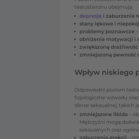
testosteronu obejmują:
depresję
i zaburzenia n
stany lękowe i niepokó
problemy poznawcze
–
obniżenie motywacji i
zwiększoną drażliwość
zmniejszoną pewność s
Wpływ niskiego p
Odpowiedni poziom testos
fizjologiczne wzwodu ora
sferze seksualnej, takich j
zmniejszone libido
– ob
Mężczyźni mogą doświad
seksualnych oraz ogóln
zaburzenia erekcji
– te