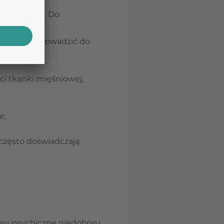
akość życia. Do
obór może prowadzić do
ści tkanki mięśniowej;
e;
często doświadczają
jawy psychiczne niedoboru