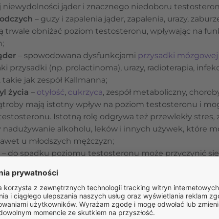
 niewydolności jąder i znacznego niedoboru testosteron
rodczych
– guzy i zapalenia jąder, zapalenia, urazy, zabur
 trwale obniżać poziom testosteronu, wpływając na funk
;
ąder
– spowodowana dysfunkcjami
przysadki mózgowej
i przysadki (np. prolactinoma), urazy, radioterapia, infe
takie jak zespół Kallmanna;
yl życia
–
otyłość
,
cukrzyca
, zespół metaboliczny, choro
ątroby mają istotny wpływ na poziom testosteronu i mo
estosteronu. Istotną rolę odgrywa też przewlekły stres, 
zy nadużywanie alkoholu, leków i innych używek, które 
awet u młodszych mężczyzn;
– do spadku poziomu testosteronu może przyczynić się
syny środowiskowe, która negatywnie wpływa na funkcj
 – objawy fizyczne