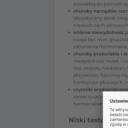
prowadzą do pierwotnej
choroby narządów roz
idiopatyczny zanik mogą
męskich cech płciowych
wtórna niewydolność j
mogą być m.in. gruczolak
zaburzenia hormonalne, 
choroby przewlekłe i st
niewydolność nerek i w
tzw. zespołu niedoboru t
aktywności fizycznej c
hormonów płciowych, n
czynniki środowiskowe
zanieczyszczenia i tok
hormonalnego.
Niski testosteron