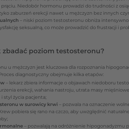
prąciu. Niedobór hormonu prowadzi do trudności z osi
zyko zaburzeń erekcji nawet u mężczyzn bez innych czy
sualnych
– niski poziom testosteronu obniża intensywno
ysfakcję seksualną, co może prowadzić do frustracji i p
k zbadać poziom testosteronu?
onu u mężczyzn jest kluczowa dla rozpoznania hipogon
Proces diagnostyczny obejmuje kilka etapów:
ów
– lekarz zbiera informacje o objawach niedoboru testo
urzenia erekcji, wahania nastroju, utrata masy mięśniowej
 styl życia pacjenta;
steronu w surowicy krwi
– pozwala na oznaczenie woln
Krew pobiera się rano na czczo, aby uwzględnić natural
oby;
ormonalne
– pozwalają na odróżnienie hipogonadyzmu 