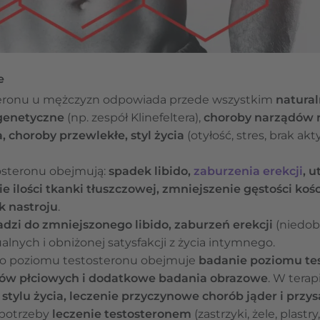
e
steronu u mężczyzn odpowiada przede wszystkim
natural
 genetyczne
(np. zespół Klinefeltera),
choroby narządów r
 choroby przewlekłe, styl życia
(otyłość, stres, brak ak
osteronu obejmują:
spadek libido,
zaburzenia erekcji
, u
 ilości tkanki tłuszczowej, zmniejszenie gęstości kośc
k nastroju
.
adzi do zmniejszonego libido, zaburzeń erekcji
(niedobó
alnych i obniżonej satysfakcji z życia intymnego.
o poziomu testosteronu obejmuje
badanie poziomu te
ów płciowych i dodatkowe badania obrazowe
. W terap
stylu życia, leczenie przyczynowe chorób jąder i przys
e potrzeby
leczenie testosteronem
(zastrzyki, żele, plast