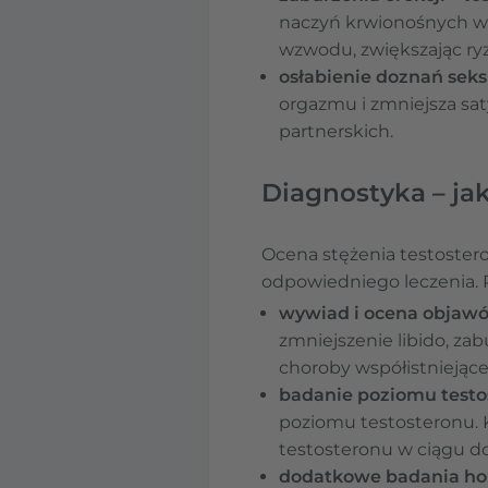
naczyń krwionośnych w 
wzwodu, zwiększając ry
osłabienie doznań sek
orgazmu i zmniejsza sat
partnerskich.
Diagnostyka – ja
Ocena stężenia testoster
odpowiedniego leczenia. 
wywiad i ocena objaw
zmniejszenie libido, zab
choroby współistniejące i
badanie poziomu testo
poziomu testosteronu. 
testosteronu w ciągu d
dodatkowe badania h