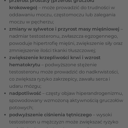
przerost prostaty (przerost gruczołu
krokowego)
– może prowadzić do trudności w
oddawaniu moczu, częstomoczu lub zalegania
moczu w pęcherzu;
zmiany w sylwetce i przyrost masy mięśniowej
–
nadmiar testosteronu, zwłaszcza egzogennego,
powoduje hipertrofię mięśni, zwiększenie siły oraz
zmniejszenie ilości tkanki tłuszczowej;
zwiększenie krzepliwości krwi i wzrost
hematokrytu
– podwyższone stężenie
testosteronu może prowadzić do nadkrwistości,
co zwiększa ryzyko zakrzepicy, zawału serca i
udaru mózgu;
nadpotliwość
– częsty objaw hiperandrogenizmu,
spowodowany wzmożoną aktywnością gruczołów
potowych;
podwyższenie ciśnienia tętniczego
– wysoki
testosteron u mężczyzn może zwiększać ryzyko