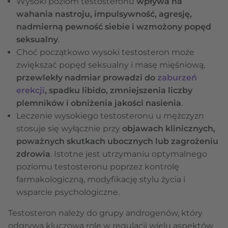
Wysoki poziom testosteronu
wpływa na
wahania nastroju, impulsywność, agresję,
nadmierną pewność siebie i wzmożony popęd
seksualny
.
Choć początkowo wysoki testosteron może
zwiększać popęd seksualny i masę mięśniową,
przewlekły nadmiar prowadzi do
zaburzeń
erekcji
, spadku libido, zmniejszenia liczby
plemników i obniżenia jakości nasienia
.
Leczenie wysokiego testosteronu u mężczyzn
stosuje się wyłącznie przy
objawach klinicznych,
poważnych skutkach ubocznych lub zagrożeniu
zdrowia
. Istotne jest utrzymaniu optymalnego
poziomu testosteronu poprzez kontrolę
farmakologiczną, modyfikację stylu życia i
wsparcie psychologiczne.
Testosteron należy do grupy androgenów, który
odgrywa kluczową rolę w regulacji wielu aspektów