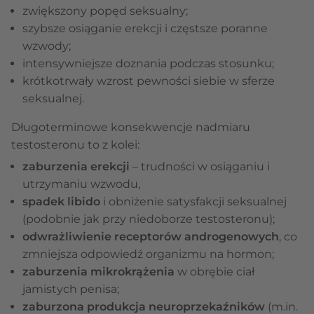
zwiększony popęd seksualny;
szybsze osiąganie erekcji i częstsze poranne
wzwody;
intensywniejsze doznania podczas stosunku;
krótkotrwały wzrost pewności siebie w sferze
seksualnej.
Długoterminowe konsekwencje nadmiaru
testosteronu to z kolei:
zaburzenia erekcji
– trudności w osiąganiu i
utrzymaniu wzwodu,
spadek libido
i obniżenie satysfakcji seksualnej
(podobnie jak przy niedoborze testosteronu);
odwrażliwienie receptorów androgenowych
, co
zmniejsza odpowiedź organizmu na hormon;
zaburzenia mikrokrążenia
w obrębie ciał
jamistych penisa;
zaburzona produkcja neuroprzekaźników
(m.in.