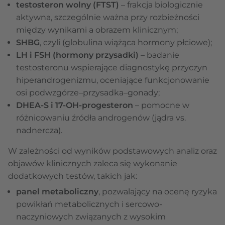
testosteron wolny (FTST)
– frakcja biologicznie
aktywna, szczególnie ważna przy rozbieżności
między wynikami a obrazem klinicznym;
SHBG
, czyli (globulina wiążąca hormony płciowe);
LH i FSH (hormony przysadki)
– badanie
testosteronu wspierające diagnostykę przyczyn
hiperandrogenizmu, oceniające funkcjonowanie
osi podwzgórze–przysadka–gonady;
DHEA-S i 17-OH-progesteron
– pomocne w
różnicowaniu źródła androgenów (jądra vs.
nadnercza).
W zależności od wyników podstawowych analiz oraz
objawów klinicznych zaleca się wykonanie
dodatkowych testów, takich jak:
panel metaboliczny
, pozwalający na ocenę ryzyka
powikłań metabolicznych i sercowo-
naczyniowych związanych z wysokim