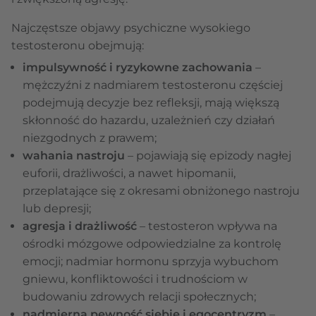
Najczęstsze objawy psychiczne wysokiego
testosteronu obejmują:
impulsywność i ryzykowne zachowania
–
mężczyźni z nadmiarem testosteronu częściej
podejmują decyzje bez refleksji, mają większą
skłonność do hazardu, uzależnień czy działań
niezgodnych z prawem;
wahania nastroju
– pojawiają się epizody nagłej
euforii, drażliwości, a nawet hipomanii,
przeplatające się z okresami obniżonego nastroju
lub depresji;
agresja i drażliwość
– testosteron wpływa na
ośrodki mózgowe odpowiedzialne za kontrolę
emocji; nadmiar hormonu sprzyja wybuchom
gniewu, konfliktowości i trudnościom w
budowaniu zdrowych relacji społecznych;
nadmierna pewność siebie i egocentryzm
–