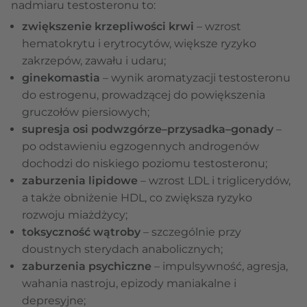
nadmiaru testosteronu to:
zwiększenie krzepliwości krwi
– wzrost
hematokrytu i erytrocytów, większe ryzyko
zakrzepów, zawału i udaru;
ginekomastia
– wynik aromatyzacji testosteronu
do estrogenu, prowadzącej do powiększenia
gruczołów piersiowych;
supresja osi podwzgórze–przysadka–gonady
–
po odstawieniu egzogennych androgenów
dochodzi do niskiego poziomu testosteronu;
zaburzenia lipidowe
– wzrost LDL i triglicerydów,
a także obniżenie HDL, co zwiększa ryzyko
rozwoju miażdżycy;
toksyczność wątroby
– szczególnie przy
doustnych sterydach anabolicznych;
zaburzenia psychiczne
– impulsywność, agresja,
wahania nastroju, epizody maniakalne i
depresyjne;