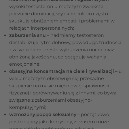
wysoki testosteron u mężczyzn zwiększa
poczucie dominacji, siły i kontroli, co często
skutkuje obniżeniem empatii i problemami w
relacjach interpersonalnych;
zaburzenia snu
– nadmierny testosteron
destabilizuje rytm dobowy, powodując trudności
z zasypianiem, częste wybudzenia nocne oraz
obniżoną jakość snu, co potęguje wahania
emocjonalne;
obsesyjna koncentracja na ciele i rywalizacji
– u
wielu mężczyzn obserwuje się przesadne
skupienie na masie mięśniowej, sprawności
fizycznej i porównywaniu się z innymi, co bywa
związane z zaburzeniami obsesyjno-
kompulsyjnymi;
wzmożony popęd seksualny
– początkowo
postrzegany jako korzystny, z czasem może
prowadzić do problemów w relacjach