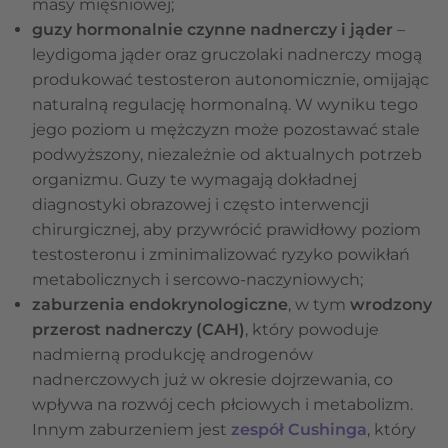
masy mięśniowej;
guzy hormonalnie czynne nadnerczy i jąder
–
leydigoma jąder oraz gruczolaki nadnerczy mogą
produkować testosteron autonomicznie, omijając
naturalną regulację hormonalną. W wyniku tego
jego poziom u mężczyzn może pozostawać stale
podwyższony, niezależnie od aktualnych potrzeb
organizmu. Guzy te wymagają dokładnej
diagnostyki obrazowej i często interwencji
chirurgicznej, aby przywrócić prawidłowy poziom
testosteronu i zminimalizować ryzyko powikłań
metabolicznych i sercowo-naczyniowych;
zaburzenia endokrynologiczne
, w tym
wrodzony
przerost nadnerczy (CAH)
, który powoduje
nadmierną produkcję androgenów
nadnerczowych już w okresie dojrzewania, co
wpływa na rozwój cech płciowych i metabolizm.
Innym zaburzeniem jest
zespół Cushinga
, który