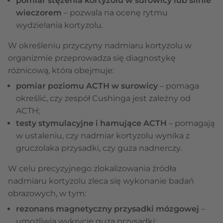
pomiar stężenia kortyzolu w surowicy lub ślinie
wieczorem
– pozwala na ocenę rytmu
wydzielania kortyzolu.
W określeniu przyczyny nadmiaru kortyzolu w
organizmie przeprowadza się diagnostykę
różnicową, która obejmuje:
pomiar poziomu ACTH w surowicy
– pomaga
określić, czy zespół Cushinga jest zależny od
ACTH;
testy stymulacyjne i hamujące ACTH
– pomagają
w ustaleniu, czy nadmiar kortyzolu wynika z
gruczolaka przysadki, czy guza nadnerczy.
W celu precyzyjnego zlokalizowania źródła
nadmiaru kortyzolu zleca się wykonanie badań
obrazowych, w tym:
rezonans magnetyczny
przysadki mózgowej
–
umożliwia wykrycie guza przysadki;