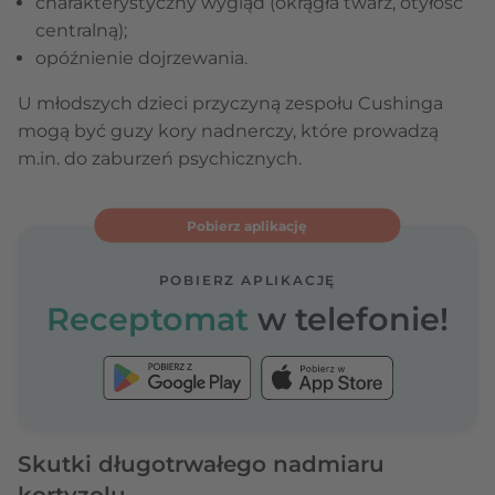
charakterystyczny wygląd (okrągła twarz, otyłość
centralną);
opóźnienie dojrzewania.
U młodszych dzieci przyczyną zespołu Cushinga
mogą być guzy kory nadnerczy, które prowadzą
m.in. do zaburzeń psychicznych.
Pobierz aplikację
POBIERZ APLIKACJĘ
Receptomat
w telefonie!
Skutki długotrwałego nadmiaru
kortyzolu