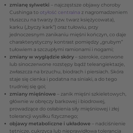
zmianę sylwetki
– najczęstsze objawy choroby
Cushinga to
otyłość centralna
z nagromadzeniem
tłuszczu na twarzy (tzw. twarz księżycowata),
karku („byczy kark”) oraz tułowiu, przy
jednoczesnym zanikaniu mięśni kończyn, co daje
charakterystyczny kontrast pomiędzy „grubym”
tułowiem a szczupłymi ramionami i nogami;
zmiany w wyglądzie skóry
–
szerokie, czerwone
lub sinoczerwone rozstępy bądź teleangiektazje,
zwłaszcza na brzuchu, biodrach i piersiach. Skóra
staje się cienka i podatna na siniaki, a do tego
trudniej się goi;
zmiany mięśniowe
– zanik mięśni szkieletowych,
głównie w obręczy barkowej i biodrowej,
prowadzące do osłabienia siły mięśniowej i złej
tolerancji wysiłku fizycznego;
objawy metaboliczne i układowe
– nadciśnienie
tętnicze, cukrzyca lub nieprawidłowa tolerancja