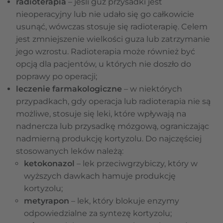
radioterapia
– jeśli guz przysadki jest
nieoperacyjny lub nie udało się go całkowicie
usunąć, wówczas stosuje się radioterapię. Celem
jest zmniejszenie wielkości guza lub zatrzymanie
jego wzrostu. Radioterapia może również być
opcją dla pacjentów, u których nie doszło do
poprawy po operacji;
leczenie farmakologiczne
– w niektórych
przypadkach, gdy operacja lub radioterapia nie są
możliwe, stosuje się leki, które wpływają na
nadnercza lub przysadkę mózgową, ograniczając
nadmierną produkcję kortyzolu. Do najczęściej
stosowanych leków należą:
ketokonazol
– lek przeciwgrzybiczy, który w
wyższych dawkach hamuje produkcję
kortyzolu;
metyrapon
– lek, który blokuje enzymy
odpowiedzialne za syntezę kortyzolu;