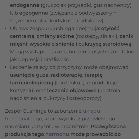
endogenne
(gruczolak przysadki, guz nadnerczy)
lub
egzogenne
(związane z podwyższonym
stężeniem glikokortykosteroidsiloów).
Objawy zespołu Cushinga obejmują:
otyłość
centralną
,
zmiany skórne
(rozstępy, siniaki),
zanik
mięśni
,
wysokie ciśnienie i cukrzycę steroidową
.
Mogą wystąpić także zaburzenia psychiczne, takie
jak depresja i drażliwość.
Leczenie zależy od przyczyny, może obejmować
usunięcie guza
,
radioterapię
,
terapię
farmakologiczną
(leki blokujące produkcję
kortyzolu) oraz
leczenie objawowe
(kontrola
nadciśnienia, cukrzycy i osteoporozy).
Zespół Cushinga to zaburzenie
układu
hormonalnego
, które wynika z przewlekłego
nadmiaru kortyzolu w organizmie.
Podwyższona
produkcja tego
hormonu
może prowadzić do