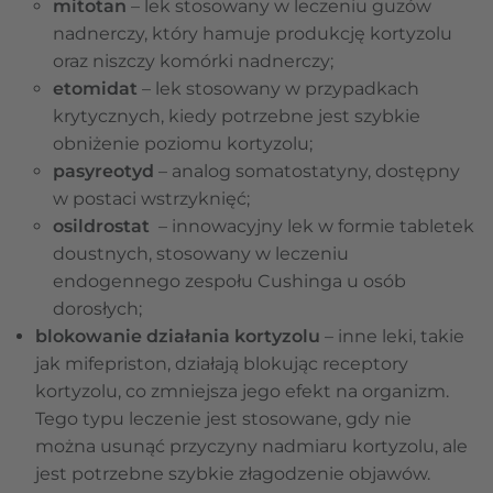
mitotan
– lek stosowany w leczeniu guzów
nadnerczy, który hamuje produkcję kortyzolu
oraz niszczy komórki nadnerczy;
etomidat
– lek stosowany w przypadkach
krytycznych, kiedy potrzebne jest szybkie
obniżenie poziomu kortyzolu;
pasyreotyd
– analog somatostatyny, dostępny
w postaci wstrzyknięć;
osildrostat
– innowacyjny lek w formie tabletek
doustnych, stosowany w leczeniu
endogennego zespołu Cushinga u osób
dorosłych;
blokowanie działania kortyzolu
– inne leki, takie
jak mifepriston, działają blokując receptory
kortyzolu, co zmniejsza jego efekt na organizm.
Tego typu leczenie jest stosowane, gdy nie
można usunąć przyczyny nadmiaru kortyzolu, ale
jest potrzebne szybkie złagodzenie objawów.