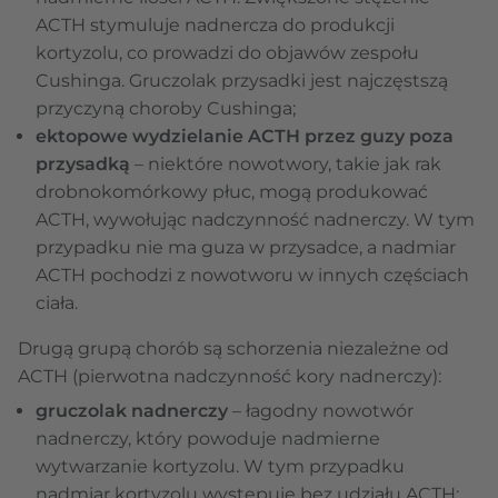
ACTH stymuluje nadnercza do produkcji
kortyzolu, co prowadzi do objawów zespołu
Cushinga. Gruczolak przysadki jest najczęstszą
przyczyną choroby Cushinga;
ektopowe wydzielanie ACTH przez guzy poza
przysadką
– niektóre nowotwory, takie jak rak
drobnokomórkowy płuc, mogą produkować
ACTH, wywołując nadczynność nadnerczy. W tym
przypadku nie ma guza w przysadce, a nadmiar
ACTH pochodzi z nowotworu w innych częściach
ciała.
Drugą grupą chorób są schorzenia niezależne od
ACTH (pierwotna nadczynność kory nadnerczy):
gruczolak nadnerczy
– łagodny nowotwór
nadnerczy, który powoduje nadmierne
wytwarzanie kortyzolu. W tym przypadku
nadmiar kortyzolu występuje bez udziału ACTH;