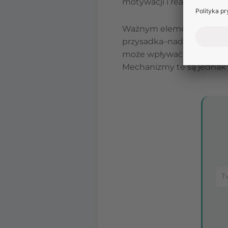
motywacji i reakcji na stre
Ważnym elementem jest
przysadka–nadnercza. Jej
może wpływać na struktur
Mechanizmy te są jednak 