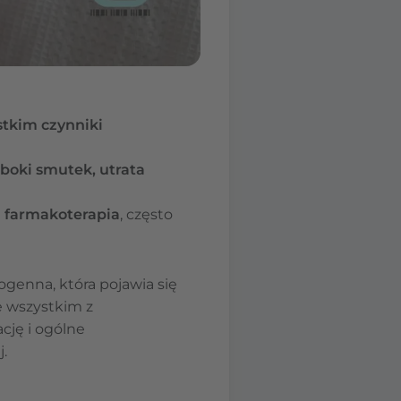
stkim czynniki
boki smutek, utrata
a farmakoterapia
, często
genna, która pojawia się
e wszystkim z
ję i ogólne
.