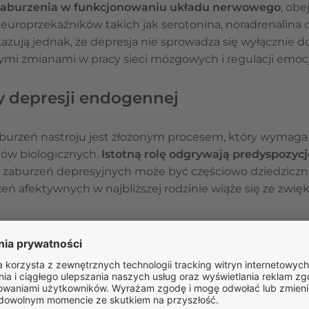
zaburzenia w funkcjonowaniu układu nerwowego
, obe
europrzekaźników takich jak serotonina, noradrenalina
ują jednak, że depresja nie sprowadza się wyłącznie do 
onymi zmianami w pracy sieci mózgowych i regulacji emocj
 depresji endogennej
burzeń nastroju jest złożonym procesem, który wymaga
ków biologicznych.
Istotną rolę odgrywają predyspozyc
o zaburzeń depresyjnych może być częściowo dziedzicz
zeń afektywnych w najbliższej rodzinie wiąże się ze zw
enie mają również
procesy neurobiologiczne
. Zaburzenia
 jak serotonina, noradrenalina czy dopamina, są związan
e wykraczają poza prostą koncepcję ich „niedoboru”. Co
niu złożonych sieci neuronalnych odpowiedzialnych za r