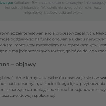
Uwaga:
Kalkulator BMI ma charakter orientacyjny i nie zastępuj
konsultacji lekarskiej. Wskaźnik nie uwzględnia m.in. masy
mięśniowej, budowy ciała ani wieku.
 również zainteresowanie rolą procesów zapalnych. Niekt
może oddziaływać na funkcjonowanie układu nerwowego
rkami mózgu czy metabolizm neuroprzekaźników. Jest 
ąż nie ma jednoznacznych rozstrzygnięć co do jego znac
nna – objawy
bierać różne formy. U części osób obserwuje się tzw.
wa
zinach porannych, uczucie silnego lęku, przytłoczenia i
czenia znacząco utrudniają codzienne funkcjonowanie,
ości zawodowej i społecznej.