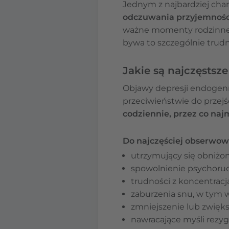
Jednym z najbardziej cha
odczuwania przyjemnośc
ważne momenty rodzinne, 
bywa to szczególnie trudn
Jakie są najczęstsz
Objawy depresji endogen
przeciwieństwie do przej
codziennie, przez co naj
Do najczęściej obserwo
utrzymujący się obniżon
spowolnienie psychoruc
trudności z koncentracj
zaburzenia snu, w tym
zmniejszenie lub zwięks
nawracające myśli rezyg