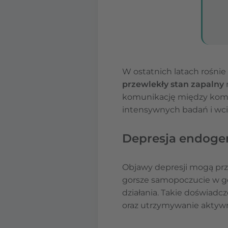
W ostatnich latach rośnie
przewlekły stan zapalny
komunikację między komó
intensywnych badań i wci
Depresja endoge
Objawy depresji mogą przy
gorsze samopoczucie w god
działania. Takie doświad
oraz utrzymywanie aktywn