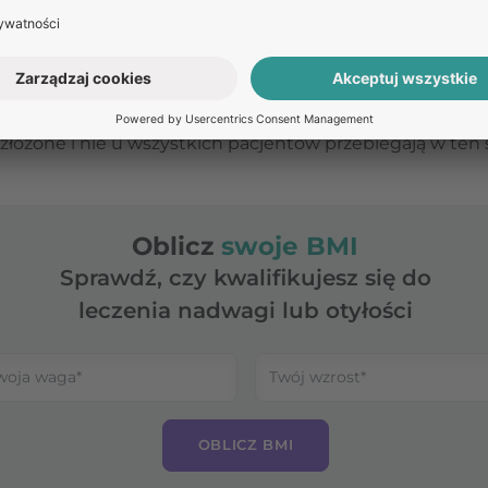
s.
 także
funkcjonowanie układu hormonalnego
, zwłaszc
 przewlekła nadaktywność, związana m.in. z podwyższo
ę i działanie mózgu, w tym obszarów zaangażowanych w 
złożone i nie u wszystkich pacjentów przebiegają w ten
Oblicz
swoje BMI
Sprawdź, czy kwalifikujesz się do
leczenia nadwagi lub otyłości
OBLICZ BMI