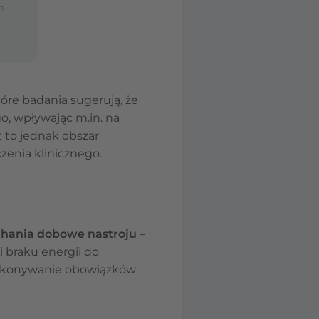
e
óre badania sugerują, że
, wpływając m.in. na
to jednak obszar
zenia klinicznego.
hania dobowe nastroju
–
 braku energii do
 wykonywanie obowiązków