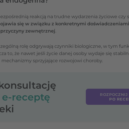
sja endogenna?
bezpośrednią reakcją na trudne wydarzenia życiowe czy si
ojawia się w związku z konkretnymi doświadczeniami, 
 przyczyny zewnętrznej
.
zególną rolę odgrywają czynniki biologiczne, w tym fu
to, że nawet jeśli życie danej osoby wydaje się stabilne
 mechanizmy sprzyjające rozwojowi choroby.
-konsultację
o
e-receptę
ROZPOCZNIJ
PO RECE
eki