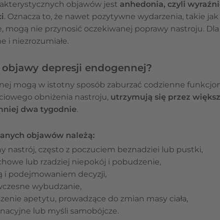
rakterystycznych objawów jest
anhedonia, czyli wyraźn
i
. Oznacza to, że nawet pozytywne wydarzenia, takie j
mogą nie przynosić oczekiwanej poprawy nastroju. Dla c
e i niezrozumiałe.
e objawy depresji endogennej?
nej mogą w istotny sposób zaburzać codzienne funkcjo
ściowego obniżenia nastroju,
utrzymują się przez większ
mniej dwa tygodnie
.
wanych objawów należą:
y nastrój, często z poczuciem beznadziei lub pustki,
howe lub rzadziej niepokój i pobudzenie,
ą i podejmowaniem decyzji,
 wczesne wybudzanie,
zenie apetytu, prowadzące do zmian masy ciała,
nacyjne lub myśli samobójcze.