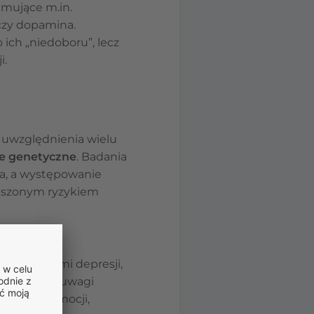
jmujące m.in.
 czy dopamina.
ich „niedoboru”, lecz
i.
 uwzględnienia wielu
je genetyczne
. Badania
na, a występowanie
iększonym ryzykiem
 regulacji
e z objawami depresji,
raz więcej uwagi
egulację emocji,