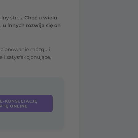
lny stres.
Choć u wielu
u innych rozwija się on
nkcjonowanie mózgu i
 i satysfakcjonujące,
 E-KONSULTACJĘ
PTĘ ONLINE