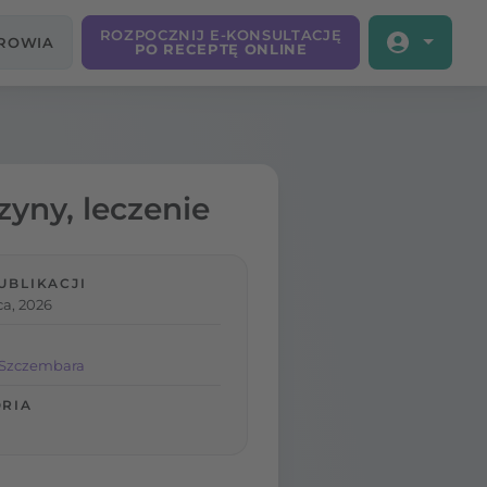
ROZPOCZNIJ E-KONSULTACJĘ
DROWIA
PO RECEPTĘ ONLINE
yny, leczenie
UBLIKACJI
ca, 2026
 Szczembara
RIA