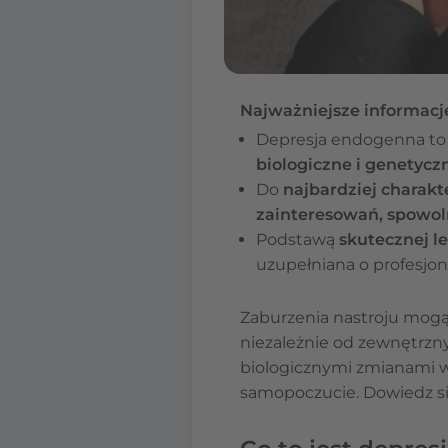
Najważniejsze informacj
Depresja endogenna t
biologiczne i genetycz
Do
najbardziej charak
zainteresowań, spowol
Podstawą
skutecznej l
uzupełniana o profesjo
Zaburzenia nastroju mogą 
niezależnie od zewnętrzny
biologicznymi zmianami 
samopoczucie. Dowiedz się