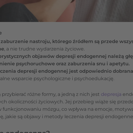
e
o
zaburzenie nastroju, którego źródłem są przede wszy
ne
, a nie trudne wydarzenia życiowe.
terystycznych objawów depresji endogennej należą głę
nienie psychoruchowe oraz zaburzenia snu i apetytu.
eczenia depresji endogennej jest odpowiednio dobran
nalne wsparcie psychologiczne i psychoedukację.
przybierać różne formy, a jedną z nich jest
depresja
endo
ch okoliczności życiowych. Jej przebieg wiąże się przed
w funkcjonowaniu mózgu, co wpływa na emocje, motywac
, jakie są objawy i metody leczenia depresji endogennej