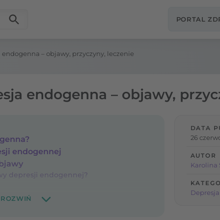
PORTAL Z
a endogenna – objawy, przyczyny, leczenie
sja endogenna – objawy, przycz
DATA P
26 czerw
ogenna?
sji endogennej
AUTOR
objawy
Karolina
awy depresji endogennej?
KATEGO
Depresja