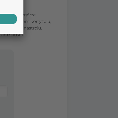
za osi podwzgórze–
nym poziomem kortyzolu,
regulację nastroju.
 sam sposób.