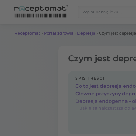
Przejdź do treści
Szukaj:
Receptomat
»
Portal zdrowia
»
Depresja
»
Czym jest depresj
Czym jest depre
SPIS TREŚCI
Co to jest depresja end
Główne przyczyny depre
Depresja endogenna - 
Jakie są najczęstsze obj