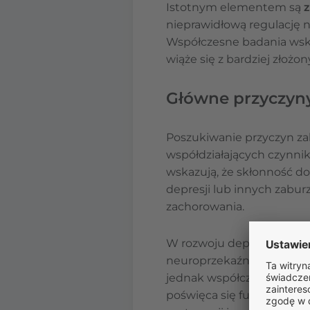
Istotnym elementem są
nieprawidłową regulację n
Współczesne badania wskaz
wiąże się z bardziej złoż
Główne przyczyny
Poszukiwanie przyczyn za
współdziałających czynni
wskazują, że skłonność d
depresji lub innych zabur
zachorowania.
W rozwoju depresji znacz
neuroprzekaźników, takich
jednak współczesne model
poświęca się funkcjonowa