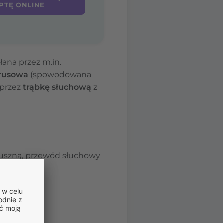
PTĘ ONLINE
ana przez m.in.
rusowa
(spowodowana
 przez
trąbkę słuchową
z
 uszną, przewód słuchowy