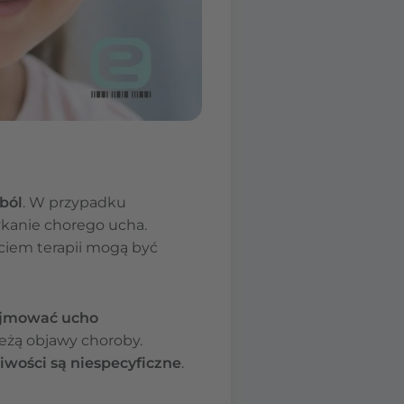
ból
. W przypadku
ykanie chorego ucha.
ciem terapii mogą być
ejmować ucho
eżą objawy choroby.
iwości są niespecyficzne
.