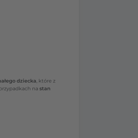
małego dziecka
, które z
h przypadkach na
stan