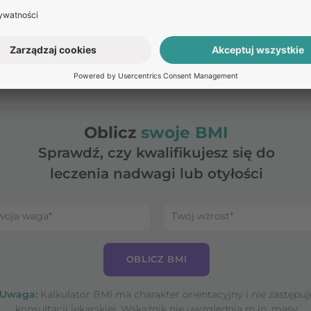
cja naskórka spowodowana obecnością wody
w przew
dzenia mechaniczne
. Zapalenie ucha zewnętrznego mo
Oblicz
swoje BMI
Sprawdź, czy kwalifikujesz się do
leczenia nadwagi lub otyłości
OBLICZ BMI
Uwaga:
Kalkulator BMI ma charakter orientacyjny i nie zastępuj
konsultacji lekarskiej. Wskaźnik nie uwzględnia m.in. masy