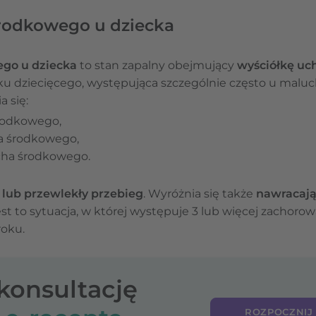
rodkowego u dziecka
ego u dziecka
to stan zapalny obejmujący
wyściółkę uc
u dziecięcego, występująca szczególnie często u mal
a się:
rodkowego,
a środkowego,
cha środkowego.
y lub przewlekły przebieg
. Wyróżnia się także
nawracają
Jest to sytuacja, w której występuje 3 lub więcej zachoro
roku.
-konsultację
ROZPOCZNIJ