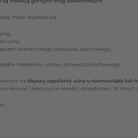
 są infekcją górnych dróg oddechowych
.
ego może objawiać się:
znej,
em ucha,
rzękiem zewnętrznego przewodu słuchowego,
brębie małżowiny usznej i przewodu słuchowego.
 zwrócić na
objawy zapalenia ucha u niemowlaka lub 
munikować i precyzyjnie określić dolegliwości. W takic
:
em,