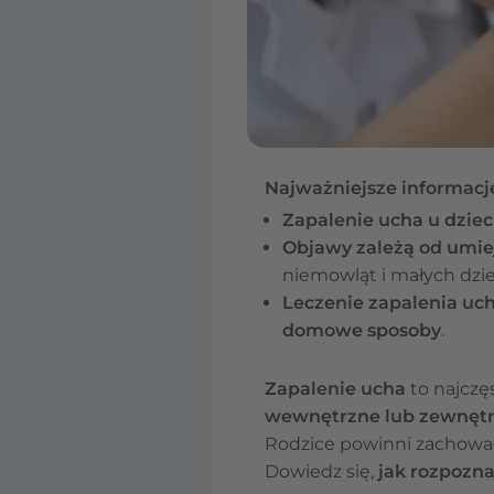
Najważniejsze informacj
Zapalenie ucha u dzie
Objawy zależą od umie
niemowląt i małych dzie
Leczenie zapalenia uch
domowe sposoby
.
Zapalenie ucha
to najczę
wewnętrzne lub zewnęt
Rodzice powinni zachować
Dowiedz się,
jak rozpozna