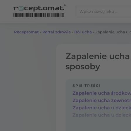
Przejdź do treści
Szukaj:
Receptomat
»
Portal zdrowia
»
Ból ucha
»
Zapalenie ucha u 
Zapalenie ucha
sposoby
SPIS TREŚCI
Zapalenie ucha środkow
Zapalenie ucha zewnętr
Zapalenie ucha u dziec
Zapalenie ucha u dzieck