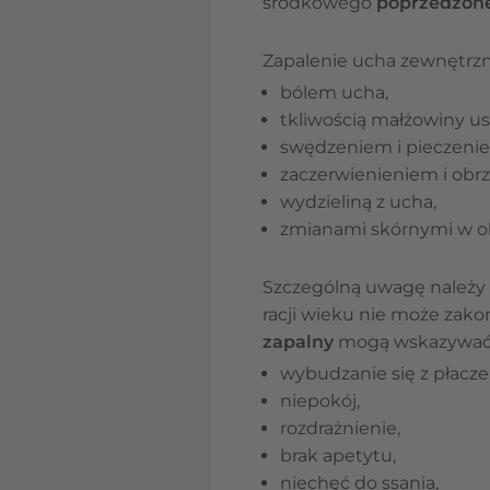
środkowego
poprzedzone
Zapalenie ucha zewnętrzn
bólem ucha,
tkliwością małżowiny us
swędzeniem i pieczeni
zaczerwienieniem i ob
wydzieliną z ucha,
zmianami skórnymi w o
Szczególną uwagę należy
racji wieku nie może zako
zapalny
mogą wskazywać
wybudzanie się z płacz
niepokój,
rozdrażnienie,
brak apetytu,
niechęć do ssania,