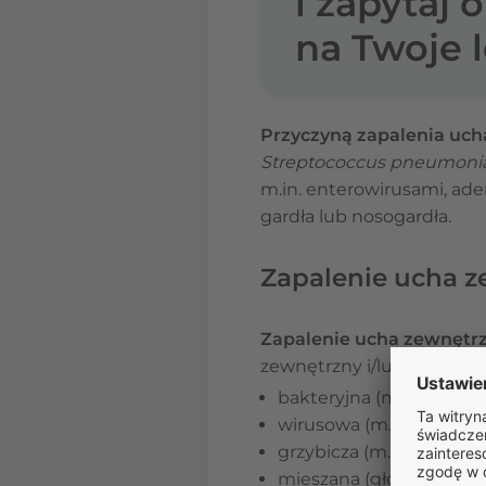
i zapytaj 
na Twoje l
Przyczyną zapalenia uch
Streptococcus pneumoniae,
m.in. enterowirusami, ad
gardła lub nosogardła.
Zapalenie ucha z
Zapalenie ucha zewnętr
zewnętrzny i/lub błonę b
bakteryjna (m.in. pałec
wirusowa (m.in. wirusem
grzybicza (m.in.
Candid
mieszana (głównie bakte