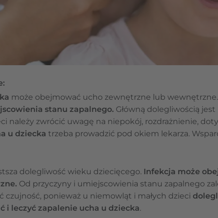
e:
cka
może obejmować ucho zewnętrzne lub wewnętrzne.
jscowienia stanu zapalnego.
Główną dolegliwością jest
ci należy zwrócić uwagę na niepokój, rozdrażnienie, dot
a u dziecka
trzeba prowadzić pod okiem lekarza. Wspar
stsza dolegliwość wieku dziecięcego.
Infekcja może ob
rzne.
Od przyczyny i umiejscowienia stanu zapalnego zal
 czujność, ponieważ u niemowląt i małych dzieci
dolegl
ć i leczyć zapalenie ucha u dziecka
.