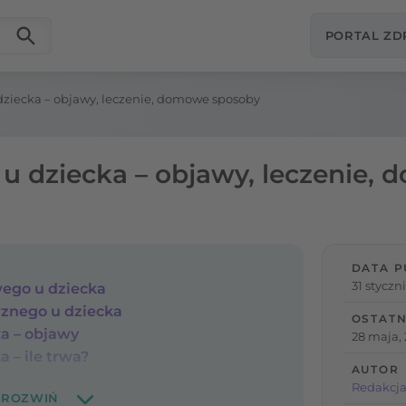
PORTAL Z
dziecka – objawy, leczenie, domowe sposoby
 u dziecka – objawy, leczenie,
DATA P
31 styczn
ego u dziecka
znego u dziecka
OSTATN
ka – objawy
28 maja,
a – ile trwa?
AUTOR
Redakcja