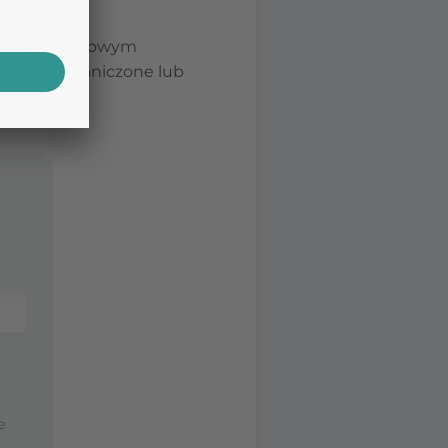
odzie słuchowym
że być ograniczone lub
e