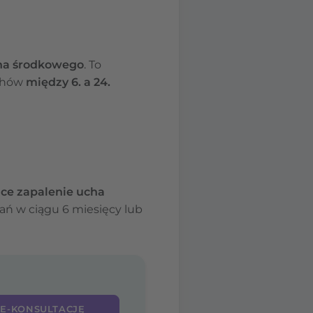
ha środkowego
. To
uchów
między 6. a 24.
ce zapalenie ucha
wań w ciągu 6 miesięcy lub
 E-KONSULTACJĘ