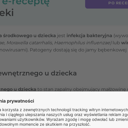
o
e-receptę
PO RECE
eki
a środkowego u dziecka
jest
infekcja bakteryjna
(wywoł
 Moraxella catarrhalis, Haemophilus influenzae)
lub
wi
enowirusami). Patogeny dostają się do jamy bębenkowej
ewnętrznego u dziecka
znego u dziecka
to stan zapalny obejmujący małżowinę
ębenkową. Przyczyną jest
infekcja
:
zką ropy błękitnej, gronkowcem złocistym),
 opryszczki, wirusem ospy wietrznej i półpaśca),
a
,
Aspergillus)
,
ryjno-grzybicza).