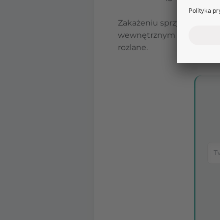
Zakażeniu sprzyja
macera
wewnętrznym oraz
uszko
rozlane.