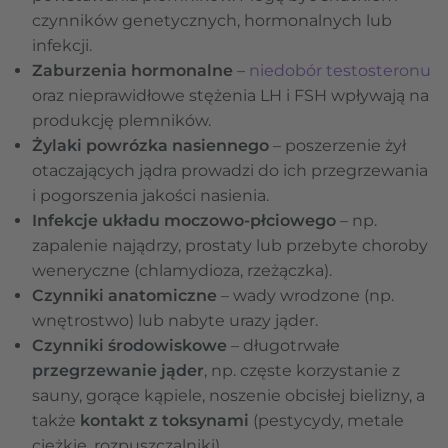
czynników genetycznych, hormonalnych lub
infekcji.
Zaburzenia hormonalne
–
niedobór testosteronu
oraz nieprawidłowe stężenia LH i FSH wpływają na
produkcję plemników.
Żylaki powrózka nasiennego
– poszerzenie żył
otaczających jądra prowadzi do ich przegrzewania
i pogorszenia jakości nasienia.
Infekcje układu moczowo-płciowego
– np.
zapalenie najądrzy, prostaty lub przebyte choroby
weneryczne (chlamydioza, rzeżączka).
Czynniki anatomiczne
– wady wrodzone (np.
wnętrostwo) lub nabyte urazy jąder.
Czynniki środowiskowe
– długotrwałe
przegrzewanie jąder
, np. częste korzystanie z
sauny, gorące kąpiele, noszenie obcisłej bielizny, a
także
kontakt z toksynami
(pestycydy, metale
ciężkie, rozpuszczalniki).