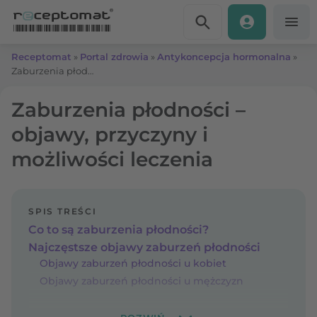
Przejdź do treści
Receptomat
»
Portal zdrowia
»
Antykoncepcja hormonalna
»
Zaburzenia płodności – objawy, przyczyny i możliwości leczenia
Zaburzenia płodności –
objawy, przyczyny i
możliwości leczenia
SPIS TREŚCI
Co to są zaburzenia płodności?
Najczęstsze objawy zaburzeń płodności
Objawy zaburzeń płodności u kobiet
Objawy zaburzeń płodności u mężczyzn