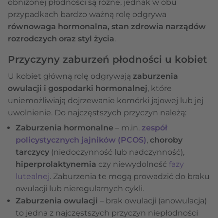
obniżonej płodności są różne, jednak w obu
przypadkach bardzo ważną rolę odgrywa
równowaga hormonalna, stan zdrowia narządów
rozrodczych oraz styl życia
.
Przyczyny zaburzeń płodności u kobiet
U kobiet główną rolę odgrywają
zaburzenia
owulacji i gospodarki hormonalnej
, które
uniemożliwiają dojrzewanie komórki jajowej lub jej
uwolnienie. Do najczęstszych przyczyn należą:
Zaburzenia hormonalne
– m.in.
zespół
policystycznych jajników (PCOS)
,
choroby
tarczycy
(niedoczynność lub nadczynność),
hiperprolaktynemia
czy niewydolność
fazy
lutealnej
. Zaburzenia te mogą prowadzić do braku
owulacji lub nieregularnych cykli.
Zaburzenia owulacji
– brak owulacji (anowulacja)
to jedna z najczęstszych przyczyn niepłodności