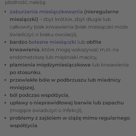
płodność, należą:
zaburzenia miesiączkowania
(nieregularne
miesiączki)
– zbyt krótkie, zbyt długie lub
całkowity brak krwawienia (brak miesiączki może
świadczyć o braku owulacji),
bardzo
bolesne miesiączki
lub
obfite
krwawienia
, które mogą wskazywać m.in. na
endometriozę lub mięśniaki macicy,
plamienia międzymiesiączkowe
lub krwawienia
po stosunku
,
przewlekłe bóle w podbrzuszu lub miednicy
mniejszej
,
ból podczas współżycia
,
upławy o nieprawidłowej barwie lub zapachu
(mogące świadczyć o infekcji),
problemy z zajściem w ciążę mimo regularnego
współżycia
.