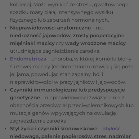
kobiecej. Może wynikać ze stresu, gwałtownego
spadku masy ciała, intensywnego wysiłku
fizycznego lub zaburzeń hormonalnych.
Nieprawidłowości anatomiczne
– np.
niedrożność jajowodów
,
zrosty pooperacyjne
,
mięśniaki macicy
czy
wady wrodzone macicy
utrudniające zagnieżdżenie zarodka.
Endometrioza
– choroba, w której komórki błony
śluzowej macicy (endometrium) rozwijają się poza
jej jamą, powodując stan zapalny, ból i
nieprawidłowości w pracy jajników i jajowodów.
Czynniki immunologiczne lub predyspozycje
genetyczne
– nieprawidłowości związane np. z
obecnością przeciwciał przeciwplemnikowych lub
mutacje genów wpływających na owulację i
zagnieżdżenie zarodka.
Styl życia i czynniki środowiskowe
–
otyłość
,
niedowaga, palenie papierosów, stres, nadmiar