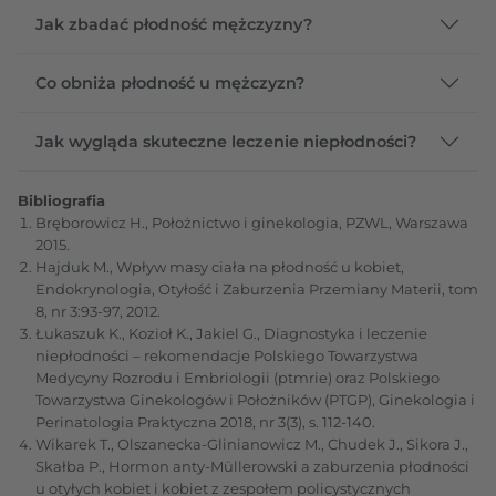
Jak zbadać płodność mężczyzny?
Co obniża płodność u mężczyzn?
Jak wygląda skuteczne leczenie niepłodności?
Bibliografia
Bręborowicz H., Położnictwo i ginekologia, PZWL, Warszawa
2015.
Hajduk M., Wpływ masy ciała na płodność u kobiet,
Endokrynologia, Otyłość i Zaburzenia Przemiany Materii, tom
8, nr 3:93-97, 2012.
Łukaszuk K., Kozioł K., Jakiel G., Diagnostyka i leczenie
niepłodności – rekomendacje Polskiego Towarzystwa
Medycyny Rozrodu i Embriologii (ptmrie) oraz Polskiego
Towarzystwa Ginekologów i Położników (PTGP), Ginekologia i
Perinatologia Praktyczna 2018, nr 3(3), s. 112-140.
Wikarek T., Olszanecka-Glinianowicz M., Chudek J., Sikora J.,
Skałba P., Hormon anty-Müllerowski a zaburzenia płodności
u otyłych kobiet i kobiet z zespołem policystycznych