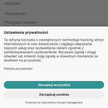
Kontakt
Regulamin
Polityka Cookies
Polityka Prywatności
Obowiązek Informacyjny dla Pacjenta
Rzecznik Praw Pacjenta
Internetowe Konto Pacjenta
RODO
POBIERZ APLIKACJĘ
ROZPOCZNIJ E-KONSULTACJĘ
PO RECEPTĘ ONLINE
Organizator udzielania świadczeń telemedycznych jest