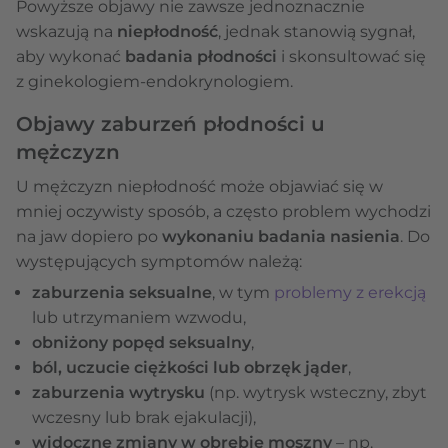
Powyższe objawy nie zawsze jednoznacznie
wskazują na
niepłodność
, jednak stanowią sygnał,
aby wykonać
badania płodności
i skonsultować się
z ginekologiem-endokrynologiem.
Objawy zaburzeń płodności u
mężczyzn
U mężczyzn niepłodność może objawiać się w
mniej oczywisty sposób, a często problem wychodzi
na jaw dopiero po
wykonaniu badania nasienia
. Do
występujących symptomów należą:
zaburzenia seksualne
, w tym
problemy z erekcją
lub utrzymaniem wzwodu,
obniżony popęd seksualny
,
ból, uczucie ciężkości lub obrzęk jąder
,
zaburzenia wytrysku
(np. wytrysk wsteczny, zbyt
wczesny lub brak ejakulacji),
widoczne zmiany w obrębie moszny
– np.