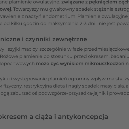
wane plamienie owulacyjne,
związane z pęknięciem pęch
jowej
. Towarzyszy mu gwałtowny spadek stężenia estro
awienie z naczyń endometrium. Plamienie owulacyjne 
le od kilku godzin do maksymalnie 2-3 dni i nie jest po
iczne i czynniki zewnętrzne
i szyjki macicy, szczególnie w fazie przedmiesiączkowej,
 Różowe plamienie po stosunku przed okresem, badani
w dopochwowych
może być wynikiem mikrouszkodzeń n
yklu i występowanie plamień ogromny wpływ ma styl życi
fizyczny, restrykcyjna dieta i nagły spadek masy ciała, 
ogą zaburzać oś podwzgórze-przysadka-jajnik i prowadz
okresem a ciąża i antykoncepcja