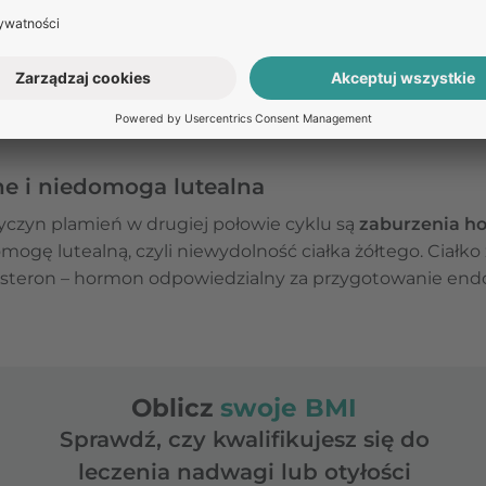
siączkowych jest wiele i mają one zróżnicowany charakt
hodzących w ciele kobiety, po sygnały alarmowe świadc
órym występuje plamienie, jak często się powtarza i cz
e i niedomoga lutealna
yczyn plamień w drugiej połowie cyklu są
zaburzenia h
ogę lutealną, czyli niewydolność ciałka żółtego. Ciałko 
esteron – hormon odpowiedzialny za przygotowanie end
Oblicz
swoje BMI
Sprawdź, czy kwalifikujesz się do
leczenia nadwagi lub otyłości