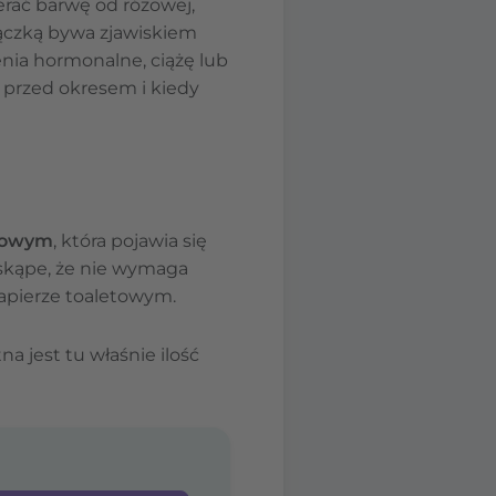
rać barwę od różowej,
iączką bywa zjawiskiem
nia hormonalne, ciążę lub
 przed okresem i kiedy
hwowym
, która pojawia się
 skąpe, że nie wymaga
papierze toaletowym.
otna jest tu właśnie ilość