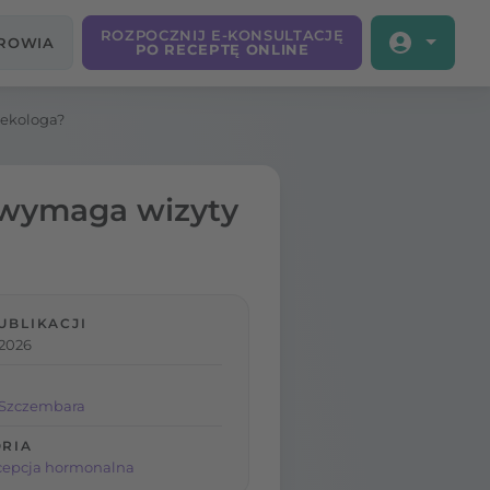
ROZPOCZNIJ E-KONSULTACJĘ
DROWIA
PO RECEPTĘ ONLINE
nekologa?
y wymaga wizyty
UBLIKACJI
 2026
 Szczembara
RIA
cepcja hormonalna