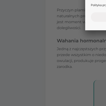
Przyczyn plamień przedmie
naturalnych procesów zac
jest moment w cyklu, w kt
dolegliwości.
Wahania hormonaln
Jedną z najczęstszych prz
przede wszystkim o niedom
owulacji, produkuje prog
zarodka.