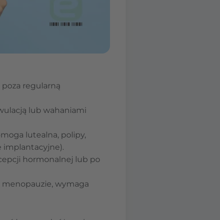
 poza regularną
wulacją lub wahaniami
oga lutealna, polipy,
 implantacyjne).
epcji hormonalnej lub po
 po menopauzie, wymaga