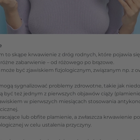
e
 to skąpe krwawienie z dróg rodnych, które pojawia się
 różne zabarwienie – od różowego po brązowe.
może być zjawiskiem fizjologicznym, związanym np. z o
mogą sygnalizować problemy zdrowotne, takie jak niedom
gą być też jednym z pierwszych objawów ciąży (plamienie
jawiskiem w pierwszych miesiącach stosowania antykonc
icznej.
racające lub obfite plamienie, a zwłaszcza krwawienie
ologicznej w celu ustalenia przyczyny.