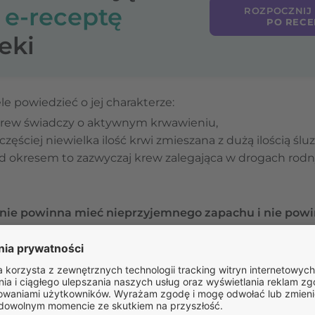
o
e-receptę
ROZPOCZNIJ
PO RECE
eki
le powiedzieć o jej charakterze:
krew świadczy o aktywnym krwawieniu,
zęściej niewielka ilość krwi zmieszana z dużą ilością ślu
 okresem to zazwyczaj krew zalegająca w drogach rodnyc
 nie powinna mieć nieprzyjemnego zapachu i nie powi
ie objawy mogą wskazywać na infekcję. Skąpe plamieni
 przed spodziewaną miesiączką, często jest uznawane za j
zczania się błony śluzowej macicy (endometrium).
y plamienia przed okresem