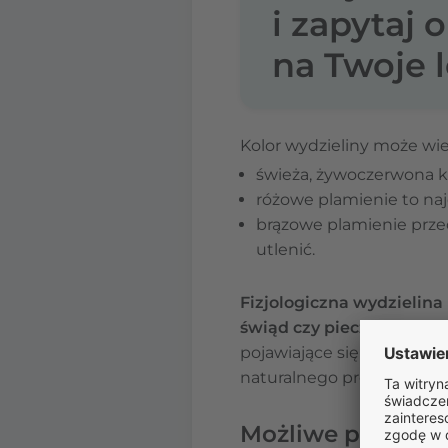
i zapytaj 
na Twoje l
Kolor wydzieliny może wie
świeża, żywoczerwona 
różowe plamienie to najc
brązowe plamienie przed
utlenić.
Fizjologiczna wydzielina
świąd czy pieczenie
– tak
pojawiające się na 1-3 dni
naturalnego procesu złus
Możliwe przyczyn