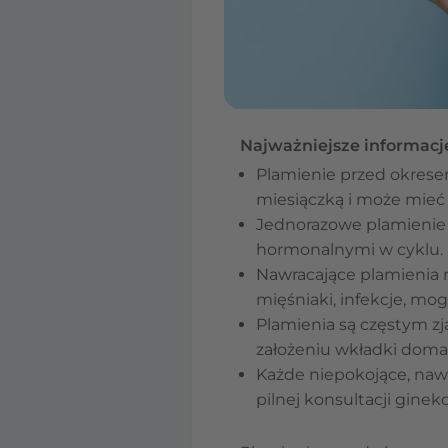
Najważniejsze informacj
Plamienie przed okresem
miesiączką i może mieć
Jednorazowe plamienie 
hormonalnymi w cyklu.
Nawracające plamienia 
mięśniaki, infekcje, mo
Plamienia są częstym z
założeniu wkładki domac
Każde niepokojące, naw
pilnej konsultacji ginek