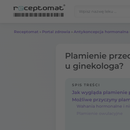
Przejdź do treści
Szukaj:
Receptomat
»
Portal zdrowia
»
Antykoncepcja hormonalna
Plamienie prze
u ginekologa?
SPIS TREŚCI
Jak wygląda plamienie 
Możliwe przyczyny plam
Wahania hormonalne i n
Plamienie owulacyjne