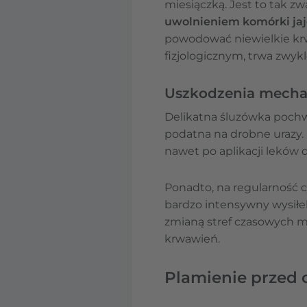
miesiączką. Jest to tak z
uwolnieniem komórki ja
powodować niewielkie krw
fizjologicznym, trwa zwyk
Uszkodzenia mechan
Delikatna śluzówka pochwy 
podatna na drobne urazy.
nawet po aplikacji lekó
Ponadto, na regularność c
bardzo intensywny wysiłek 
zmianą stref czasowych m
krwawień.
Plamienie przed 