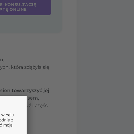
 E-KONSULTACJĘ
PTĘ ONLINE
zu,
h, która zdążyła się
nien towarzyszyć jej
e przed okresem,
ej zapowiedź i część