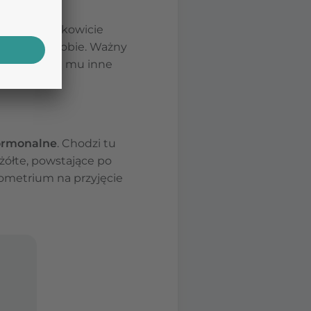
er – od całkowicie
zące o chorobie. Ważny
y towarzyszą mu inne
ormonalne
. Chodzi tu
żółte, powstające po
ometrium na przyjęcie