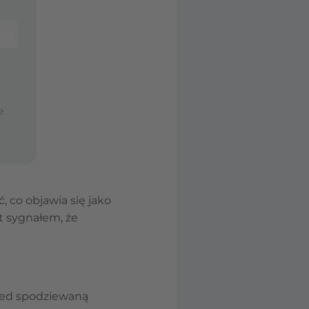
e
 co objawia się jako
t sygnałem, że
rzed spodziewaną