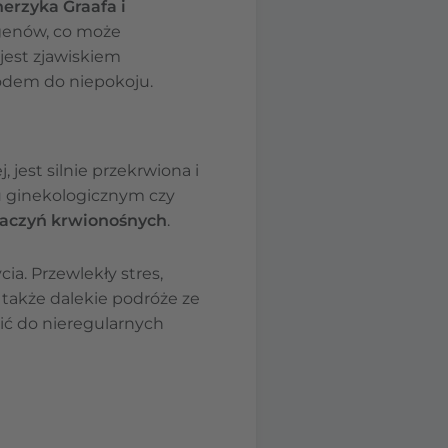
erzyka Graafa i
genów, co może
jest zjawiskiem
wodem do niepokoju.
 jest silnie przekrwiona i
u ginekologicznym czy
aczyń krwionośnych
.
a. Przewlekły stres,
a także dalekie podróże ze
ić do nieregularnych