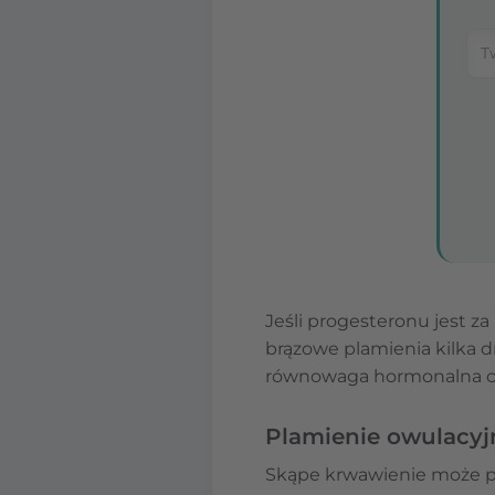
Jeśli progesteronu jest z
brązowe plamienia kilka d
równowaga hormonalna cy
Plamienie owulacyj
Skąpe krwawienie może poj