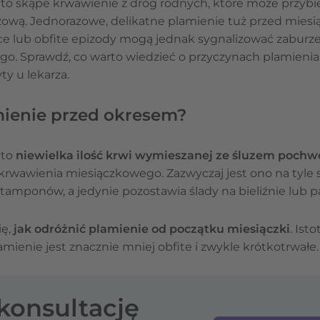
to skąpe krwawienie z dróg rodnych, które może przybie
ązową. Jednorazowe, delikatne plamienie tuż przed mies
ce lub obfite epizody mogą jednak sygnalizować zaburze
go. Sprawdź, co warto wiedzieć o przyczynach plamienia
ty u lekarza.
mienie przed okresem?
 to
niewielka ilość krwi wymieszanej ze śluzem poc
krwawienia miesiączkowego. Zazwyczaj jest ono na tyle
tamponów, a jedynie pozostawia ślady na bieliźnie lub 
ię,
jak odróżnić plamienie od początku miesiączki
. Ist
lamienie jest znacznie mniej obfite i zwykle krótkotrwałe.
-konsultację