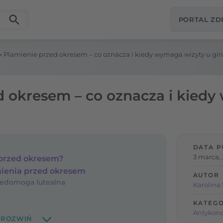
PORTAL Z
»
Plamienie przed okresem – co oznacza i kiedy wymaga wizyty u gi
d okresem – co oznacza i kied
DATA P
3 marca,
przed okresem?
ienia przed okresem
AUTOR
iedomoga lutealna
Karolina
KATEGO
Antykon