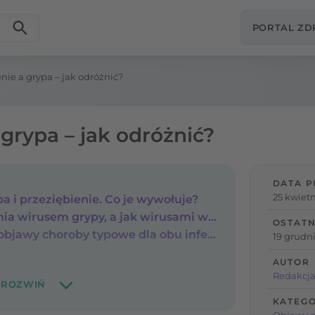
PORTAL Z
nie a grypa – jak odróżnić?
 grypa – jak odróżnić?
DATA P
25 kwietn
a i przeziębienie. Co je wywołuje?
Jak dochodzi do zakażenia wirusem grypy, a jak wirusami wywołującymi przeziębienie?
OSTATN
Grypa a przeziębienie – objawy choroby typowe dla obu infekcji
19 grudni
AUTOR
Redakcja
KATEGO
Objawy 