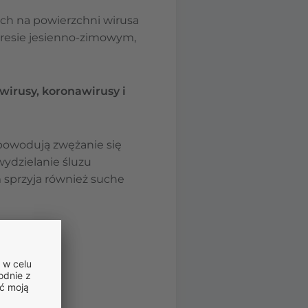
ych na powierzchni wirusa
kresie jesienno-zimowym,
wirusy, koronawirusy i
 powodują zwężanie się
ydzielanie śluzu
 sprzyja również suche