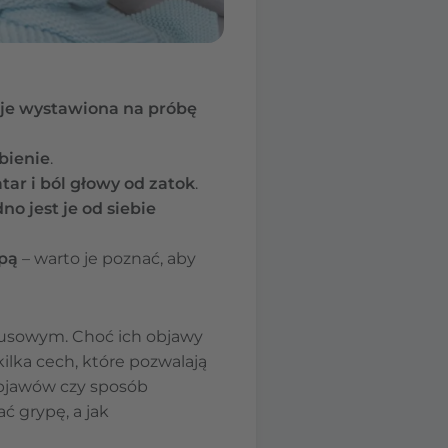
aje wystawiona na próbę
ębienie
.
tar i ból głowy od zatok
.
no jest je od siebie
ypą
– warto je poznać, aby
irusowym. Choć ich objawy
lka cech, które pozwalają
 objawów czy sposób
ać grypę, a jak