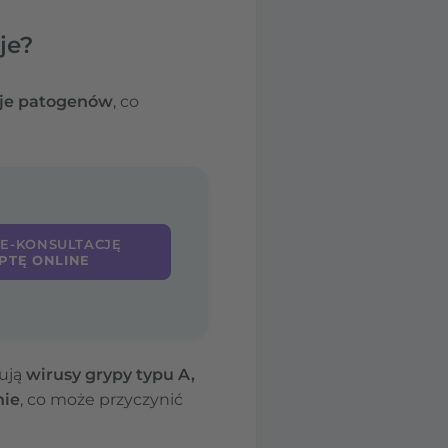
je?
aje patogenów
, co
 E-KONSULTACJĘ
PTĘ ONLINE
łują
wirusy grypy typu A,
nie
, co może przyczynić