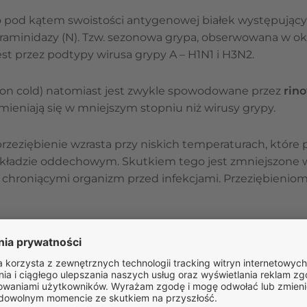
wo pod kątem swoistości antygenowej białek występując
uraminidazy (N). Tzw. sezonowa grypa, obserwowana w o
st przez podtypy wirusa grypy A – H1N1 i H3N2.
on cold) natomiast jest zwykle spowodowane przez
rino
zmieniają się w mniejszym stopniu niż wirusy grypy.
rzeziębienie wzrasta przy niskich temperaturach, które
kładzie oddechowym. Skutkiem tego jest zmniejszone w
 chroniącymi organizm przed infekcjami. Przeziębieniom
Oblicz
swoje BMI
Sprawdź, czy kwalifikujesz się do
leczenia nadwagi lub otyłości