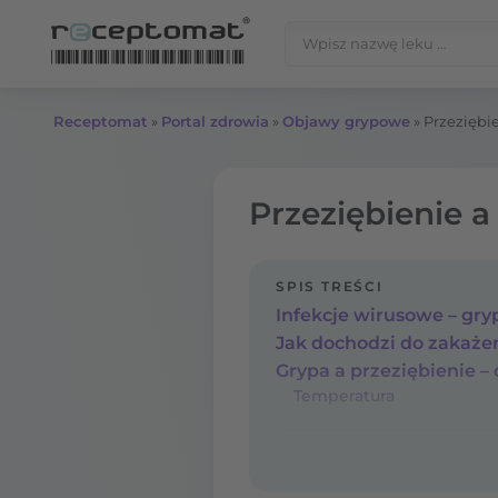
Przejdź do treści
Szukaj:
Receptomat
»
Portal zdrowia
»
Objawy grypowe
»
Przeziębie
Przeziębienie a
SPIS TREŚCI
Infekcje wirusowe – gryp
Temperatura