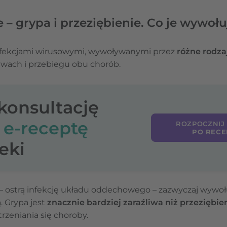
 – grypa i przeziębienie. Co je wywołu
 infekcjami wirusowymi, wywoływanymi przez
różne rodz
awach i przebiegu obu chorób.
-konsultację
o
e-receptę
ROZPOCZNIJ
PO RECE
eki
a) – ostrą infekcję układu oddechowego – zazwyczaj wywo
. Grypa jest
znacznie bardziej zaraźliwa niż przeziębie
trzeniania się choroby.