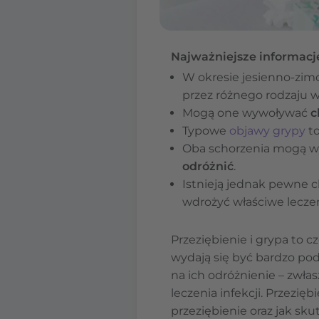
Najważniejsze informacj
W okresie jesienno-zim
przez różnego rodzaju w
Mogą one wywoływać
c
Typowe
objawy grypy
t
Oba schorzenia mogą 
odróżnić
.
Istnieją jednak pewne 
wdrożyć właściwe leczen
Przeziębienie i grypa to
wydają się być bardzo pod
na ich odróżnienie – zwłas
leczenia infekcji. Przezięb
przeziębienie oraz jak sku