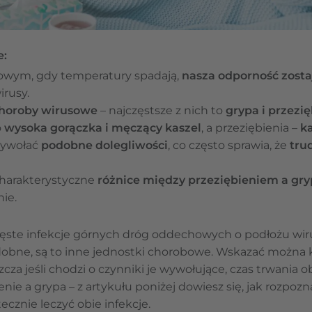
e:
owym, gdy temperatury spadają,
nasza odporność zost
irusy.
horoby wirusowe
– najczęstsze z nich to
grypa i przezi
o
wysoka gorączka i męczący kaszel
, a przeziębienia –
ka
wywołać
podobne dolegliwości
, co często sprawia, że
trud
charakterystyczne
różnice między przeziębieniem a gr
ie.
 częste infekcje górnych dróg oddechowych o podłożu w
obne, są to inne jednostki chorobowe. Wskazać można ki
zcza jeśli chodzi o czynniki je wywołujące, czas trwania
ienie a grypa – z artykułu poniżej dowiesz się, jak rozpozn
tecznie leczyć obie infekcje.