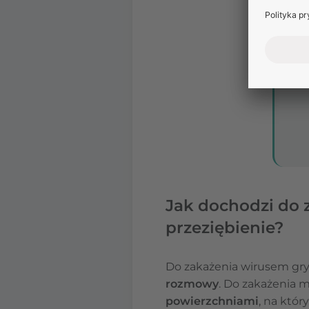
Jak dochodzi do 
przeziębienie?
Do zakażenia wirusem gry
rozmowy
. Do zakażenia 
powierzchniami
, na któ