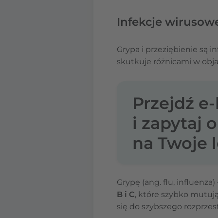
Infekcje wirusowe
Grypa i przeziębienie są
skutkuje różnicami w obj
Przejdź e
i zapytaj 
na Twoje l
Grypę (ang. flu, influenz
B i C
, które szybko mutują
się do szybszego rozprzes