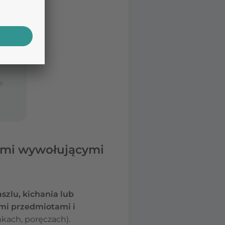
e
sami wywołującymi
szlu, kichania lub
mi przedmiotami i
mkach, poręczach).