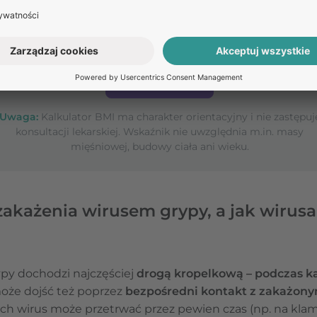
OBLICZ BMI
Uwaga:
Kalkulator BMI ma charakter orientacyjny i nie zastępuj
konsultacji lekarskiej. Wskaźnik nie uwzględnia m.in. masy
mięśniowej, budowy ciała ani wieku.
zakażenia wirusem grypy, a jak wiru
py dochodzi najczęściej
drogą kropelkową – podczas ka
może dojść też poprzez
bezpośredni kontakt z zakażony
rych wirus może przetrwać przez pewien czas (np. na kla