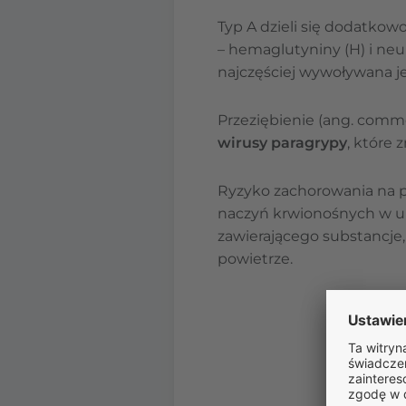
Typ A dzieli się dodatko
– hemaglutyniny (H) i ne
najczęściej wywoływana je
Przeziębienie (ang. comm
wirusy paragrypy
, które 
Ryzyko zachorowania na p
naczyń krwionośnych w u
zawierającego substancje,
powietrze.