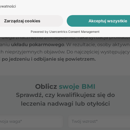
zęsto to
odbijanie
nie jest związane z przyjmowaniem po
st to efekt
aerofagii
, czyli połykania powietrza w przebi
się również u zawodowych sportowców. W trakcie wyko
dojść do zjawiska
hipoperfuzji trzewnej
. Jest to stan, 
o
ulega znacznemu zmniejszeniu. Taka sytuacja prowadz
waniu
układu pokarmowego
. W rezultacie, osoby aktywn
h nieprzyjemnych objawów. Do najczęściej występujący
 po jedzeniu i odbijanie się powietrzem.
Oblicz
swoje BMI
Sprawdź, czy kwalifikujesz się do
leczenia nadwagi lub otyłości