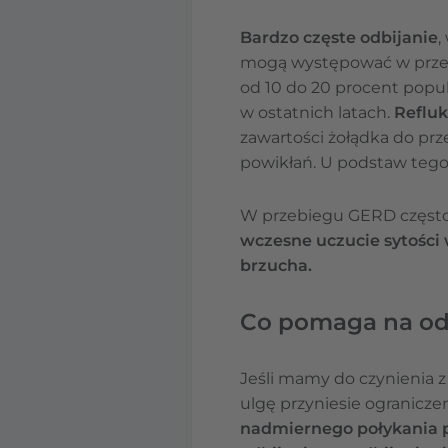
Bardzo częste odbijanie
,
mogą występować w prz
od 10 do 20 procent popul
w ostatnich latach.
Reflu
zawartości żołądka do pr
powikłań. U podstaw tego
W przebiegu GERD często 
wczesne uczucie sytości w
brzucha.
Co pomaga na od
Jeśli mamy do czynienia z
ulgę przyniesie ogranicze
nadmiernego połykania p