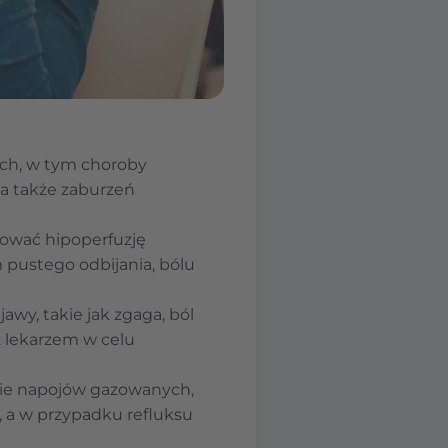
ch, w tym choroby
 a także zaburzeń
dować hipoperfuzję
pustego odbijania, bólu
wy, takie jak zgaga, ból
z lekarzem w celu
anie napojów gazowanych,
, a w przypadku refluksu