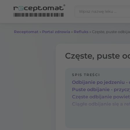
Przejdź do treści
Szukaj:
Receptomat
»
Portal zdrowia
»
Refluks
»
Częste, puste odbij
Częste, puste o
SPIS TREŚCI
Odbijanie po jedzeniu 
Puste odbijanie - przyc
Częste odbijanie powie
Ciągłe odbijanie się a re