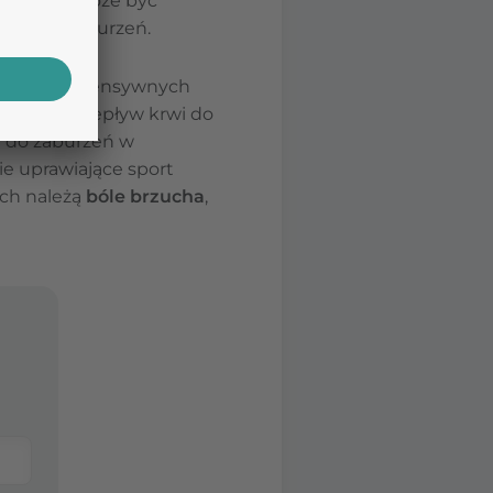
siłków i może być
egu tych zaburzeń.
nywania intensywnych
w którym przepływ krwi do
i do zaburzeń w
ie uprawiające sport
ch należą
bóle brzucha
,