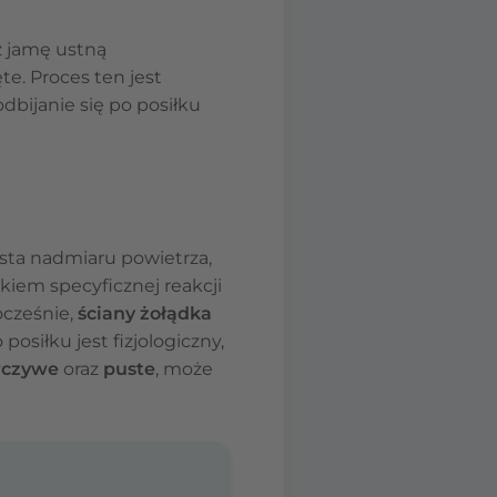
z jamę ustną
e. Proces ten jest
bijanie się po posiłku
ta nadmiaru powietrza,
kiem specyficznej reakcji
cześnie,
ściany żołądka
osiłku jest fizjologiczny,
orczywe
oraz
puste
, może