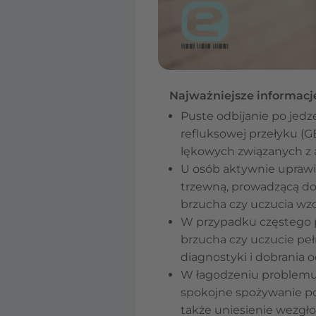
Najważniejsze informacj
Puste odbijanie po je
refluksowej przełyku (GE
lękowych związanych z a
U osób aktywnie uprawi
trzewną, prowadzącą do
brzucha czy uczucia wzd
W przypadku częstego pu
brzucha czy uczucie peł
diagnostyki i dobrania 
W łagodzeniu problemu p
spokojne spożywanie pos
także uniesienie wezgłow