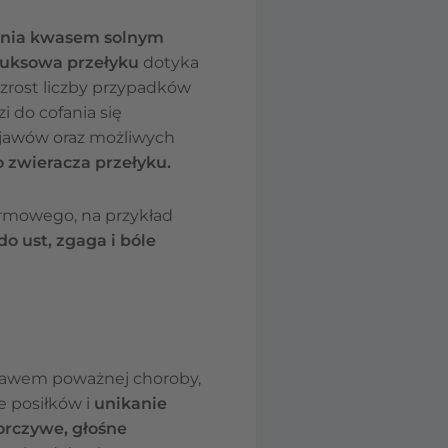
ania kwasem solnym
luksowa przełyku
dotyka
wzrost liczby przypadków
i do cofania się
bjawów oraz możliwych
 zwieracza przełyku.
armowego, na przykład
o ust, zgaga i bóle
objawem poważnej choroby,
e posiłków i
unikanie
orczywe, głośne