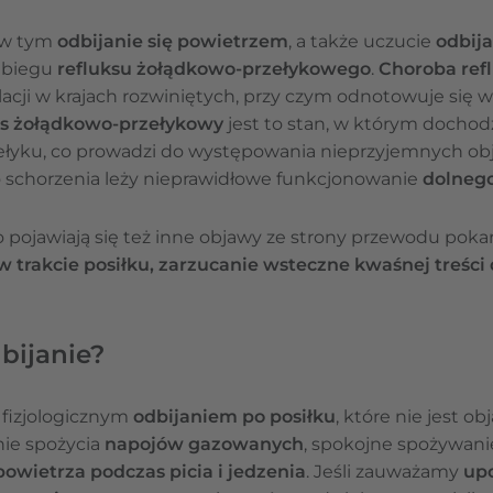
 w tym
odbijanie się powietrzem
, a także uczucie
odbij
ebiegu
refluksu żołądkowo-przełykowego
.
Choroba ref
acji w krajach rozwiniętych, przy czym odnotowuje się 
ks żołądkowo-przełykowy
jest to stan, w którym dochodz
zełyku, co prowadzi do występowania nieprzyjemnych o
 schorzenia leży nieprawidłowe funkcjonowanie
dolnego
pojawiają się też inne objawy ze strony przewodu pok
 trakcie posiłku, zarzucanie wsteczne kwaśnej treści d
bijanie?
 fizjologicznym
odbijaniem po posiłku
, które nie jest 
nie spożycia
napojów gazowanych
, spokojne spożywani
owietrza podczas picia i jedzenia
. Jeśli zauważamy
up