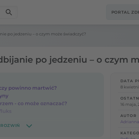
PORTAL Z
anie po jedzeniu – o czym może świadczyć?
dbijanie po jedzeniu – o czym 
DATA P
8 kwietni
- czy powinno martwić?
zyny
OSTATN
trzem - co może oznaczać?
16 maja, 
fluks
AUTOR
Adriann
KATEGO
Refluks