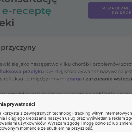
o
e-receptę
ROZPOCZNIJ
PO RECE
eki
 przyczyny
wić się jako następstwo kilku chorób i problemów zdr
fluksowa przełyku
(GERD)
, która bywa też nazywana jes
wy refluksu to między innymi
zgaga
i zarzucanie wsteczn
owo-przełykowy
jest przyczyną
pustego odbijania
. W rz
w przebiegu innych
chorób czynnościowych układu po
czy
zespołu jelita drażliwego
.
, osoby cierpiące na
zaburzenia lękowe
mogą doświadc