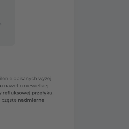
e
silenie opisanych wyżej
ku
nawet o niewielkiej
 refluksowej przełyku.
ię częste
nadmierne