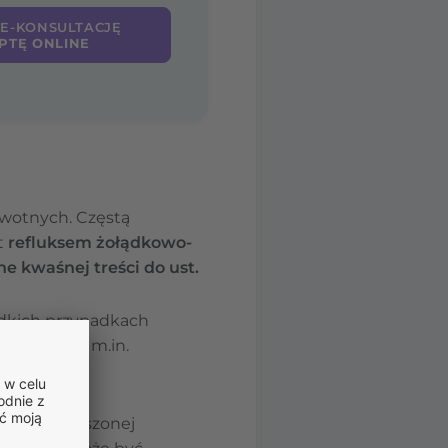
 E-KONSULTACJĘ
PTĘ ONLINE
owotnych. Częstą
t
refluksem żołądkowo-
e kwaśnej treści do ust.
adkich przypadkach
karmowego
, m.in.
zać zwiększonej