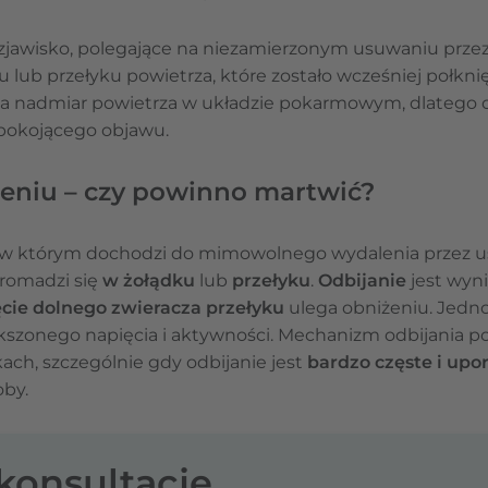
e zjawisko, polegające na niezamierzonym usuwaniu prze
ub przełyku powietrza, które zostało wcześniej połknięt
 nadmiar powietrza w układzie pokarmowym, dlatego od
epokojącego objawu.
zeniu – czy powinno martwić?
 w którym dochodzi do mimowolnego wydalenia przez us
gromadzi się
w żołądku
lub
przełyku
.
Odbijanie
jest wyni
cie dolnego zwieracza przełyku
ulega obniżeniu. Jedno
kszonego napięcia i aktywności. Mechanizm odbijania po p
ach, szczególnie gdy odbijanie jest
bardzo częste i up
oby.
-konsultację