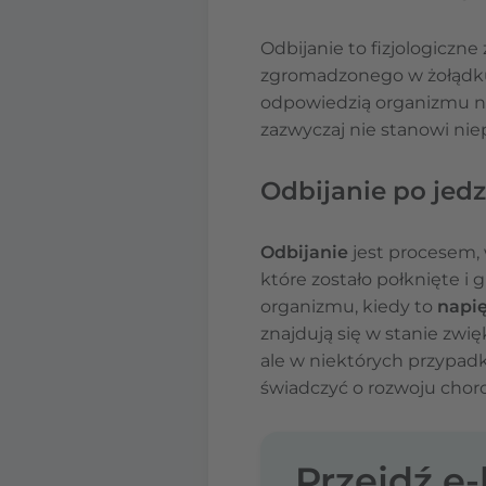
Odbijanie to fizjologiczn
zgromadzonego w żołądku l
odpowiedzią organizmu na
zazwyczaj nie stanowi ni
Odbijanie po jed
Odbijanie
jest procesem,
które zostało połknięte i 
organizmu, kiedy to
napię
znajdują się w stanie zwię
ale w niektórych przypadk
świadczyć o rozwoju chor
Przejdź e