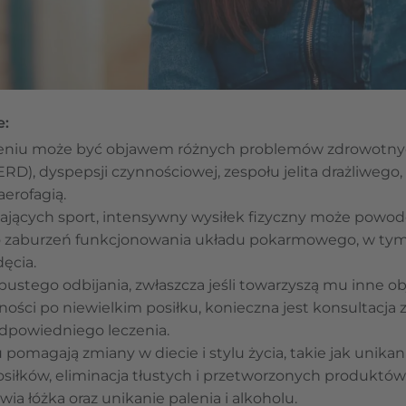
e:
dzeniu może być objawem różnych problemów zdrowotny
RD), dyspepsji czynnościowej, zespołu jelita drażliwego,
erofagią.
ających sport, intensywny wysiłek fizyczny może powo
 zaburzeń funkcjonowania układu pokarmowego, w tym 
ęcia.
stego odbijania, zwłaszcza jeśli towarzyszą mu inne obja
ności po niewielkim posiłku, konieczna jest konsultacja 
odpowiedniego leczenia.
omagają zmiany w diecie i stylu życia, takie jak unik
iłków, eliminacja tłustych i przetworzonych produktów
ia łóżka oraz unikanie palenia i alkoholu.