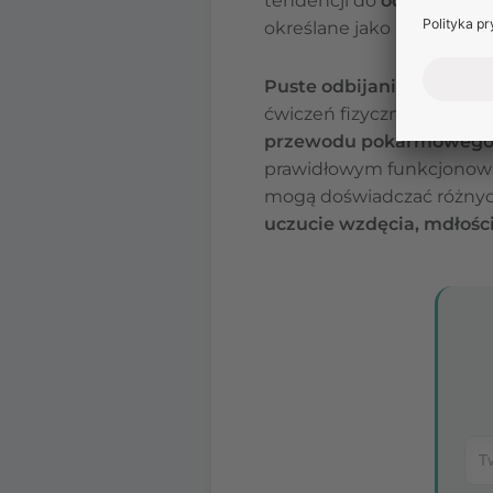
tendencji do
odbijania
. C
określane jako „puste”. Je
Puste odbijanie
pojawia 
ćwiczeń fizycznych może 
przewodu pokarmoweg
prawidłowym funkcjono
mogą doświadczać różnyc
uczucie wzdęcia, mdłości