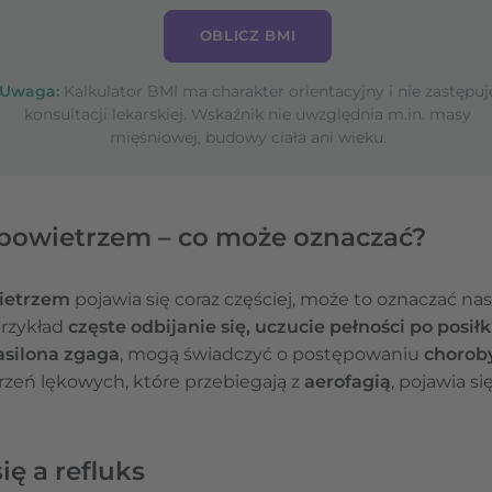
OBLICZ BMI
Uwaga:
Kalkulator BMI ma charakter orientacyjny i nie zastępuj
konsultacji lekarskiej. Wskaźnik nie uwzględnia m.in. masy
mięśniowej, budowy ciała ani wieku.
 powietrzem – co może oznaczać?
wietrzem
pojawia się coraz częściej, może to oznaczać na
przykład
częste odbijanie się, uczucie pełności po posił
asilona zgaga
, mogą świadczyć o postępowaniu
choroby
rzeń lękowych, które przebiegają z
aerofagią
, pojawia s
ię a refluks