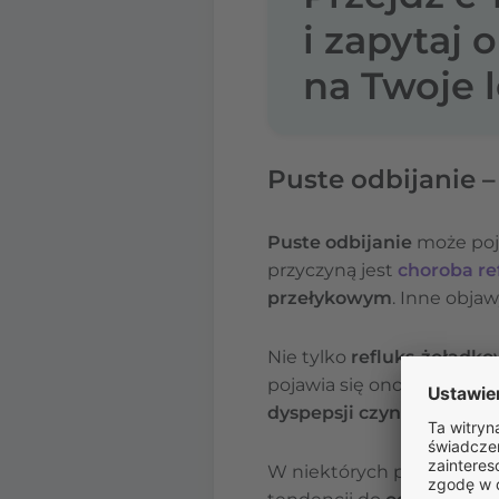
i zapytaj 
na Twoje l
Puste odbijanie –
Puste odbijanie
może poja
przyczyną jest
choroba re
przełykowym
. Inne obja
Nie tylko
refluks-żołądk
pojawia się ono również 
dyspepsji czynnościowej
W niektórych przypadkach