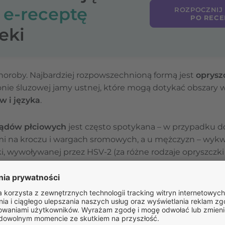
o
e-receptę
ROZPOCZNIJ
PO RECE
eki
 choroby. Najbardziej rozpowszechnioną formą jest
oprysz
nie śluzowej jamy ustnej, które mogą dotykać obszary w
w i języka
.
ządów płciowych
jest często spotykana – w przypadku do
mi na kroczu i wargach sromowych, a u mężczyzn – wykw
i, wywoływanej przez HSV-2 (za różne rodzaje opryszczk
dzi podczas kontaktów seksualnych z osobą zakażoną.
ystępować w innych lokalizacjach, w tym w górnej częśc
ównież w okolic ud
. U niektórych pacjentów zmiany mog
to właśnie tym postaciom zimna przyjrzymy się bliżej w d