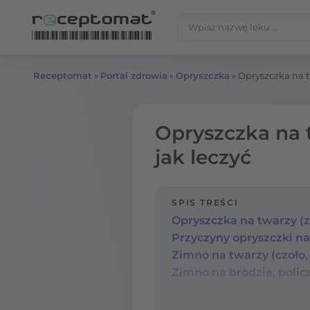
Przejdź do treści
Szukaj:
Receptomat
»
Portal zdrowia
»
Opryszczka
»
Opryszczka na tw
Opryszczka na t
jak leczyć
SPIS TREŚCI