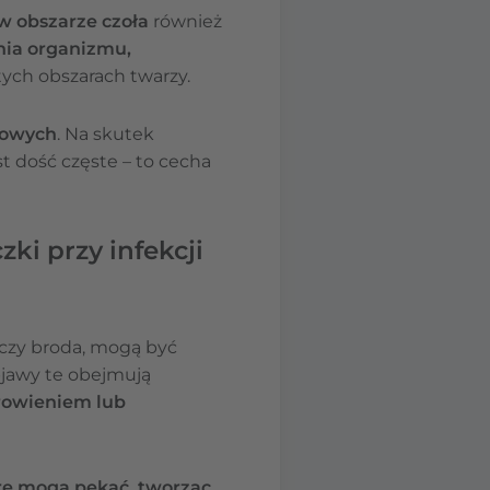
w obszarze czoła
również
nia organizmu,
tych obszarach twarzy.
wowych
. Na skutek
 dość częste – to cecha
zki przy infekcji
i czy broda, mogą być
bjawy te obejmują
rowieniem lub
re mogą pękać, tworząc