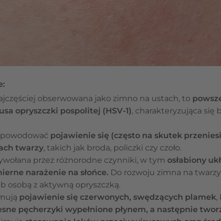
e:
ajczęściej obserwowana jako zimno na ustach, to
powsze
a opryszczki pospolitej (HSV-1)
, charakteryzująca si
 spowodować
pojawienie się (często na skutek przenies
rach twarzy
, takich jak broda, policzki czy czoło.
wołana przez różnorodne czynniki, w tym
osłabiony uk
mierne narażenie na słońce.
Do rozwoju zimna na twarzy
 osobą z aktywną opryszczką.
jmują
pojawienie się czerwonych, swędzących plamek
,
esne pęcherzyki wypełnione płynem, a następnie twor