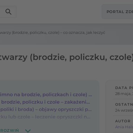
PORTAL Z
arzy (brodzie, policzku, czole) – co oznacza, jak leczyć
warzy (brodzie, policzku, czole
DATA P
28 maja,
Opryszczka na twarzy (zimno na brodzie, policzkach i czole) – rodzaje opryszczki
Przyczyny opryszczki na brodzie, policzku i czole – zakażenie wirusem opryszczki zwykłej
OSTATN
Zimno na twarzy (czoło, poliki i broda) – objawy opryszczki przy infekcji wirusem HSV
24 wrześ
Zimno na brodzie, policzku lub czole – leczenie opryszczki na skórze twarzy
AUTOR
Ania Hal