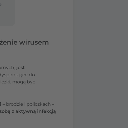
e
każenie wirusem
kórnych,
jest
edysponujące do
liczki, mogą być
i
– brodzie i policzkach –
sobą z aktywną infekcją