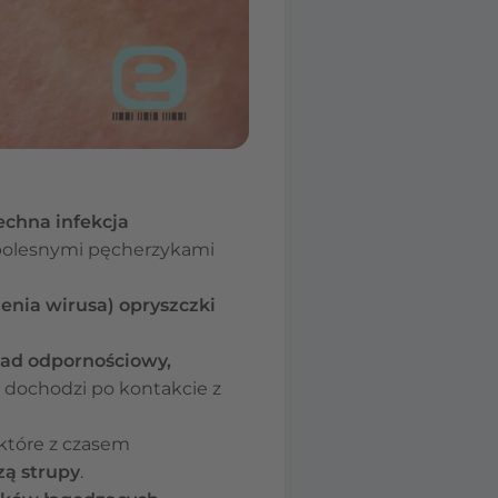
chna infekcja
ę bolesnymi pęcherzykami
ienia wirusa) opryszczki
ład odpornościowy,
 dochodzi po kontakcie z
 które z czasem
zą strupy
.