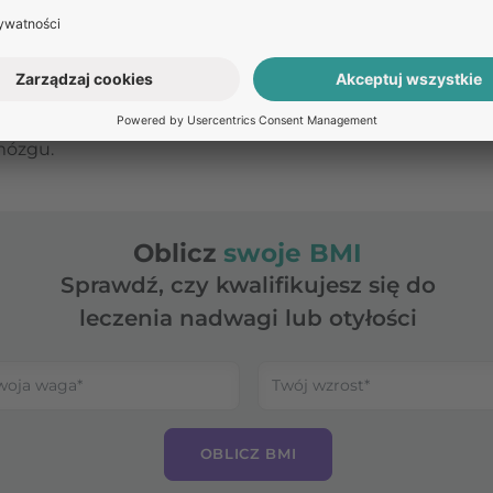
szczka na całej twarzy pojawia się na skutek rozprzestr
otykania lub drapania zmian).
kacji wywołanych przez wirus opryszczki należy oprysz
du wzroku), a w skrajnych przypadkach zapalenie opon
mózgu.
Oblicz
swoje BMI
Sprawdź, czy kwalifikujesz się do
leczenia nadwagi lub otyłości
OBLICZ BMI