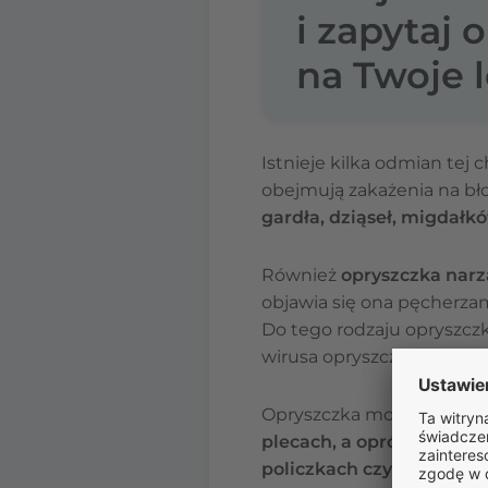
i zapytaj 
na Twoje l
Istnieje kilka odmian tej
obejmują zakażenia na bło
gardła, dziąseł, migdałkó
Również
opryszczka nar
objawia się ona pęcherza
Do tego rodzaju opryszczk
wirusa opryszczki) docho
Opryszczka może również w
plecach, a oprócz tego r
policzkach czy brodzie
– 