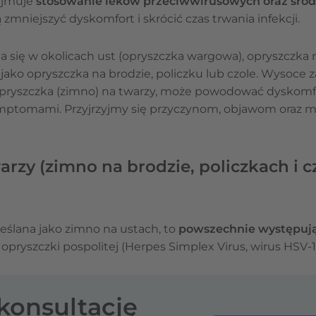
ejmuje
stosowanie leków przeciwwirusowych oraz śro
 zmniejszyć dyskomfort i skrócić czas trwania infekcji.
ia się w okolicach ust (opryszczka wargowa), opryszczka
jako opryszczka na brodzie, policzku lub czole. Wysoce z
ryszczka (zimno) na twarzy, może powodować dyskomfor
ymptomami. Przyjrzyjmy się przyczynom, objawom oraz 
rzy (zimno na brodzie, policzkach i cz
eślana jako zimno na ustach, to
powszechnie występują
pryszczki pospolitej (Herpes Simplex Virus, wirus HSV-1
-konsultację