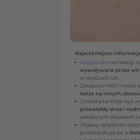
Najważniejsze informacj
Opryszczka
na twarzy, n
wywoływana przez wirus
w okolicach ust.
Zakażenie HSV-1 może
także na innych obsza
Choroba ta może być wy
przewlekły stres i nad
zakażonym obszarem lub
Objawy opryszczki obe
przekształcają się w
bol