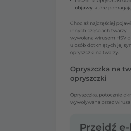
Leczenie opryszczki ob
objawy
, które pomagają
Chociaż najczęściej pojaw
innych częściach twarzy – 
wywołana wirusem HSV op
u osób dotkniętych jej s
opryszczki na twarzy.
Opryszczka na twa
opryszczki
Opryszczka, potocznie okr
wywoływana przez wirusa o
Przejdź e