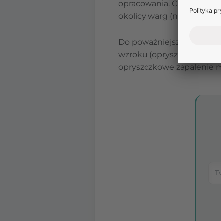
opracowania. Często
opry
okolicy warg (na skutek d
Do poważniejszych kompli
wzroku (opryszczka narzą
opryszczkowe zapalenie 