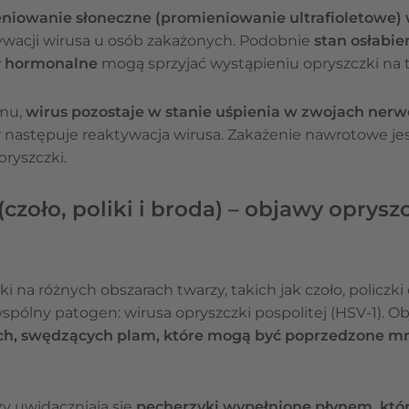
niowanie słoneczne (promieniowanie ultrafioletowe) 
wacji wirusa u osób zakażonych. Podobnie
stan osłabie
ny hormonalne
mogą sprzyjać wystąpieniu opryszczki na 
zmu,
wirus pozostaje w stanie uśpienia w zwojach ner
astępuje reaktywacja wirusa. Zakażenie nawrotowe jest
pryszczki.
zoło, poliki i broda) – objawy opryszc
i na różnych obszarach twarzy, takich jak czoło, policzk
pólny patogen: wirusa opryszczki pospolitej (HSV-1). O
ych, swędzących plam, które mogą być poprzedzone m
y uwidaczniają się
pęcherzyki wypełnione płynem, któ