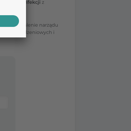
zenienia infekcji
z
czkowe zapalenie narządu
 mózgowo-rdzeniowych i