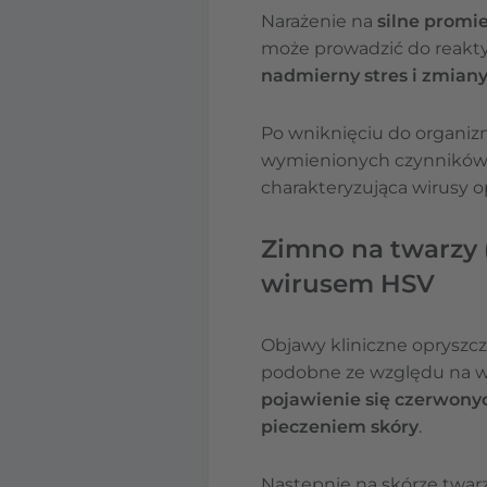
Narażenie na
silne promie
może prowadzić do reakty
nadmierny stres i zmia
Po wniknięciu do organi
wymienionych czynników n
charakteryzująca wirusy o
Zimno na twarzy (c
wirusem HSV
Objawy kliniczne opryszczk
podobne ze względu na ws
pojawienie się czerwon
pieczeniem skóry
.
Następnie na skórze twarz