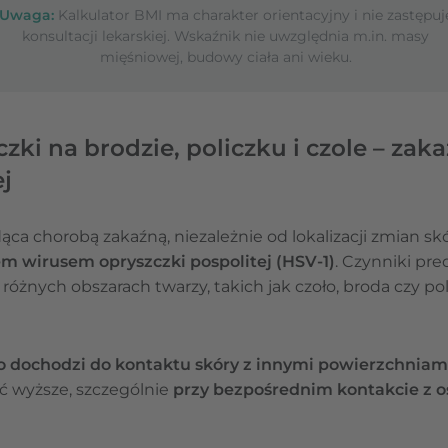
Uwaga:
Kalkulator BMI ma charakter orientacyjny i nie zastępuj
konsultacji lekarskiej. Wskaźnik nie uwzględnia m.in. masy
mięśniowej, budowy ciała ani wieku.
zki na brodzie, policzku i czole – za
j
ąca chorobą zakaźną, niezależnie od lokalizacji zmian s
 wirusem opryszczki pospolitej (HSV-1)
. Czynniki pr
różnych obszarach twarzy, takich jak czoło, broda czy po
o dochodzi do kontaktu skóry z innymi powierzchniam
ć wyższe, szczególnie
przy bezpośrednim kontakcie z o