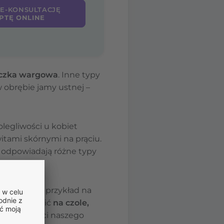
 E-KONSULTACJĘ
PTĘ ONLINE
czka wargowa
. Inne typy
 obrębie jamy ustnej –
legliwości u kobiet
itami skórnymi na prąciu.
i odpowiadają różne typy
i ciała, na przykład na
ą się pojawić
na czole,
alszej części naszego