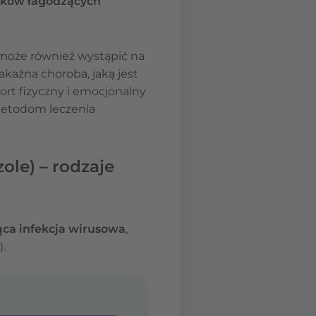
dków łagodzących
 może również wystąpić na
akaźna choroba, jaką jest
t fizyczny i emocjonalny
metodom leczenia
ole) – rodzaje
ca infekcja wirusowa
,
).