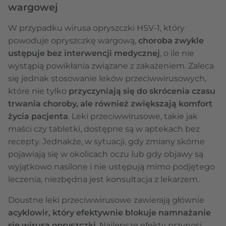
wargowej
W przypadku wirusa opryszczki HSV-1, który
powoduje opryszczkę wargową,
choroba zwykle
ustępuje bez interwencji medycznej
, o ile nie
wystąpią powikłania związane z zakażeniem. Zaleca
się jednak stosowanie leków przeciwwirusowych,
które nie tylko
przyczyniają się do skrócenia czasu
trwania choroby, ale również zwiększają komfort
życia pacjenta
. Leki przeciwwirusowe, takie jak
maści czy tabletki, dostępne są w aptekach bez
recepty. Jednakże, w sytuacji, gdy zmiany skórne
pojawiają się w okolicach oczu lub gdy objawy są
wyjątkowo nasilone i nie ustępują mimo podjętego
leczenia, niezbędna jest konsultacja z lekarzem.
Doustne leki przeciwwirusowe zawierają głównie
acyklowir, który efektywnie blokuje namnażanie
się wirusa opryszczki
. Najlepsze efekty przynosi