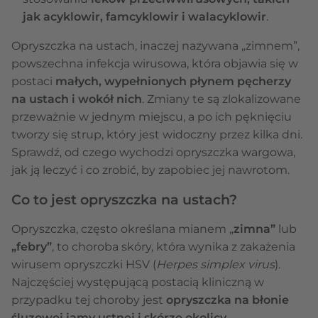
jak acyklowir, famcyklowir i walacyklowir
.
Opryszczka na ustach, inaczej nazywana „zimnem”,
powszechna infekcja wirusowa, która objawia się w
postaci
małych, wypełnionych płynem pęcherzy
na ustach i wokół nich
. Zmiany te są zlokalizowane
przeważnie w jednym miejscu, a po ich pęknięciu
tworzy się strup, który jest widoczny przez kilka dni.
Sprawdź, od czego wychodzi opryszczka wargowa,
jak ją leczyć i co zrobić, by zapobiec jej nawrotom.
Co to jest opryszczka na ustach?
Opryszczka, często określana mianem „
zimna”
lub
„febry”
, to choroba skóry, która wynika z zakażenia
wirusem opryszczki HSV (
Herpes simplex virus
).
Najczęściej występującą postacią kliniczną w
przypadku tej choroby jest
opryszczka na błonie
śluzowej jamy ustnej i skórze okolicy