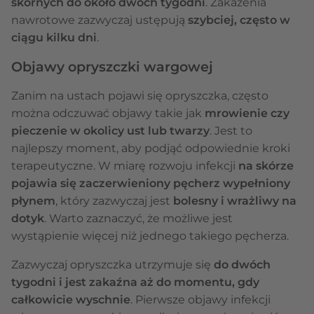
skórnych do około dwóch tygodni
. Zakażenia
nawrotowe zazwyczaj ustępują
szybciej, często w
ciągu kilku dni
.
Objawy opryszczki wargowej
Zanim na ustach pojawi się opryszczka, często
można odczuwać objawy takie jak
mrowienie czy
pieczenie w okolicy ust lub twarzy
. Jest to
najlepszy moment, aby podjąć odpowiednie kroki
terapeutyczne. W miarę rozwoju infekcji
na skórze
pojawia się zaczerwieniony pęcherz wypełniony
płynem
, który zazwyczaj jest
bolesny i wrażliwy na
dotyk
. Warto zaznaczyć, że możliwe jest
wystąpienie więcej niż jednego takiego pęcherza.
Zazwyczaj opryszczka utrzymuje się
do dwóch
tygodni i jest zakaźna aż do momentu, gdy
całkowicie wyschnie
. Pierwsze objawy infekcji