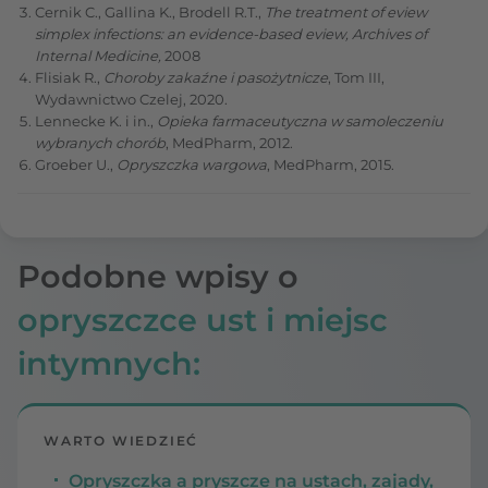
Cernik C., Gallina K., Brodell R.T.,
The treatment of eview
simplex infections: an evidence-based eview, Archives of
Internal Medicine,
2008
Flisiak R.,
Choroby zakaźne i pasożytnicze
, Tom III,
Wydawnictwo Czelej, 2020.
Lennecke K. i in.,
Opieka farmaceutyczna w samoleczeniu
wybranych chorób
, MedPharm, 2012.
Groeber U.,
Opryszczka wargowa
, MedPharm, 2015.
Podobne wpisy o
opryszczce ust i miejsc
intymnych:
WARTO WIEDZIEĆ
Opryszczka a pryszcze na ustach, zajady,