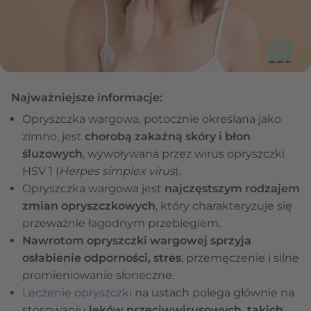
Najważniejsze informacje:
Opryszczka wargowa, potocznie określana jako
zimno, jest
chorobą zakaźną skóry i błon
śluzowych
, wywoływana przez wirus opryszczki
HSV 1 (
Herpes simplex virus
).
Opryszczka wargowa jest
najczęstszym rodzajem
zmian opryszczkowych
, który charakteryzuje się
przeważnie łagodnym przebiegiem.
Nawrotom opryszczki wargowej sprzyja
osłabienie odporności, stres
, przemęczenie i silne
promieniowanie słoneczne.
Leczenie opryszczki
na ustach polega głównie na
stosowaniu
leków przeciwwirusowych, takich