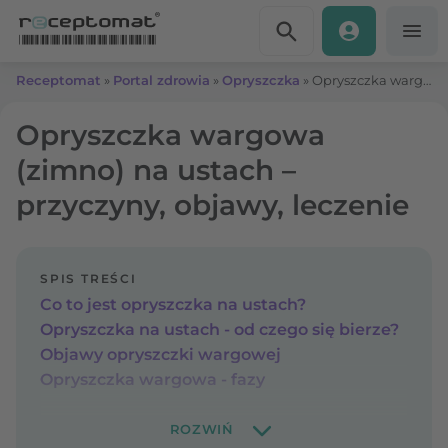
Przejdź do treści
Receptomat
»
Portal zdrowia
»
Opryszczka
»
Opryszczka wargowa (zimno) na ustach – przyczyny, objawy, leczenie
Opryszczka wargowa
(zimno) na ustach –
przyczyny, objawy, leczenie
SPIS TREŚCI
Co to jest opryszczka na ustach?
Opryszczka na ustach - od czego się bierze?
Objawy opryszczki wargowej
Opryszczka wargowa - fazy