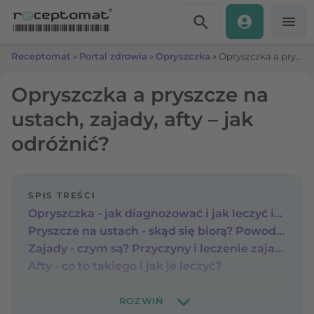
Przejdź do treści
Receptomat
»
Portal zdrowia
»
Opryszczka
»
Opryszczka a pryszcze na ustach, zajady, afty – jak odróżnić?
Opryszczka a pryszcze na
ustach, zajady, afty – jak
odróżnić?
SPIS TREŚCI
Opryszczka - jak diagnozować i jak leczyć infekcję wirusową?
Pryszcze na ustach - skąd się biorą? Powody i sposoby na pryszcza na wardze
Zajady - czym są? Przyczyny i leczenie zajadów w kącikach ust
Afty - co to takiego i jak je leczyć?