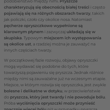
podobieństwo między nimi.
Pryszcze
charakteryzują się obecnością białej treści
i często
pojawiają się na różnych obszarach twarzy
, takich
jak policzki, czoło czy okolice nosa. Natomiast
pęcherze opryszczkowe wypełnione są
klarownym płynem
i zazwyczaj
układają się w
skupiska
. Typowym
miejscem ich występowania
są okolice ust
, a rzadziej można je zauważyć na
innych częściach twarzy.
W początkowej fazie rozwoju, objawy opryszczki
mogą wydawać się podobne do tych, które
towarzyszą pojawieniu się pryszcza. Jednak różnice
między nimi są zauważalne już na wczesnym etapie.
Miejsce, w którym rozwija się opryszczka, jest zwykle
bolesne i delikatne w dotyku
, w przeciwieństwie
do
pryszcza, który jest twardy i nie powoduje bólu
.
Próba
wyciśnięcia opryszczki może przynieść
znacznie więcej bólu
niż w przypadku pryszcza.