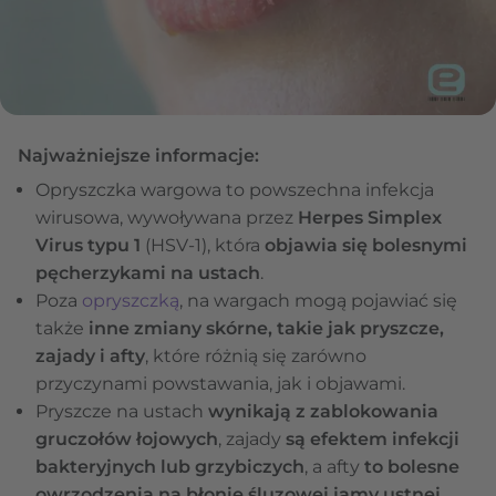
Najważniejsze informacje:
Opryszczka wargowa to powszechna infekcja
wirusowa, wywoływana przez
Herpes Simplex
Virus typu 1
(HSV-1), która
objawia się bolesnymi
pęcherzykami na ustach
.
Poza
opryszczką
, na wargach mogą pojawiać się
także
inne zmiany skórne, takie jak pryszcze,
zajady i afty
, które różnią się zarówno
przyczynami powstawania, jak i objawami.
Pryszcze na ustach
wynikają z zablokowania
gruczołów łojowych
, zajady
są efektem infekcji
bakteryjnych lub grzybiczych
, a afty
to bolesne
owrzodzenia na błonie śluzowej jamy ustnej
.