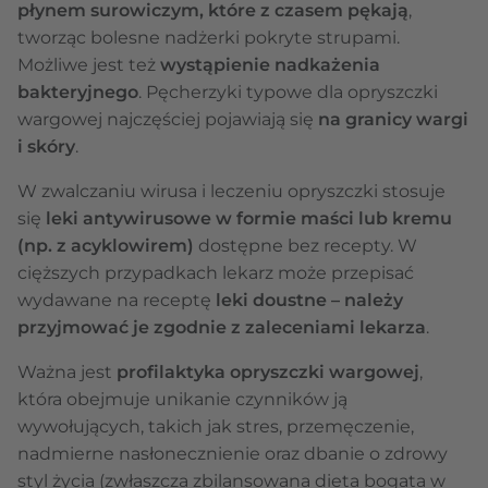
płynem surowiczym, które z czasem pękają
,
tworząc bolesne nadżerki pokryte strupami.
Możliwe jest też
wystąpienie nadkażenia
bakteryjnego
. Pęcherzyki typowe dla opryszczki
wargowej najczęściej pojawiają się
na granicy wargi
i skóry
.
W zwalczaniu wirusa i leczeniu opryszczki stosuje
się
leki antywirusowe w formie maści lub kremu
(np. z acyklowirem)
dostępne bez recepty. W
cięższych przypadkach lekarz może przepisać
wydawane na receptę
leki doustne – należy
przyjmować je zgodnie z zaleceniami lekarza
.
Ważna jest
profilaktyka opryszczki wargowej
,
która obejmuje unikanie czynników ją
wywołujących, takich jak stres, przemęczenie,
nadmierne nasłonecznienie oraz dbanie o zdrowy
styl życia (zwłaszcza zbilansowana dieta bogata w