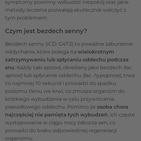
symptomy powinny wzbudzić niepokój oraz jakie
metody leczenia pozwalają skutecznie walczyć z
tym problemem.
Czym jest bezdech senny?
Bezdech senny (ICD: G47.3) to poważne zaburzenie
oddychania, które polega na
wielokrotnym
zatrzymywaniu lub spłycaniu oddechu podczas
snu
. Każdy taki epizod, określany jako bezdech (łac.
apnoe
) lub spłycenie oddechu (łac.
hypopnoe
), trwa
co najmniej 10 sekund i prowadzi do spadku
poziomu tlenu we krwi, co zmusza organizm do
krótkiego wybudzenia w celu przywrócenia
prawidłowego oddechu. Pomimo że
osoba chora
najczęściej nie pamięta tych wybudzeń
, ich częste
występowanie w ciągu nocy zaburza sen, co
prowadzi do braku odpowiedniej regeneracji
organizmu.