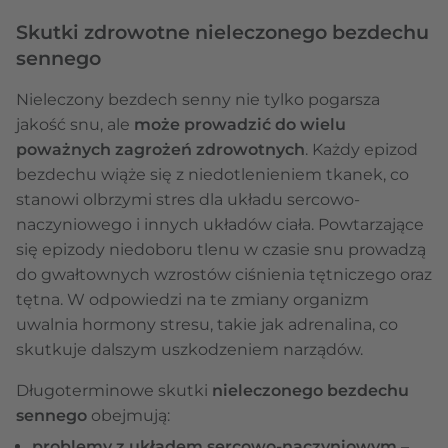
Skutki zdrowotne nieleczonego bezdechu
sennego
Nieleczony bezdech senny nie tylko pogarsza
jakość snu, ale
może prowadzić do wielu
poważnych zagrożeń zdrowotnych
. Każdy epizod
bezdechu wiąże się z niedotlenieniem tkanek, co
stanowi olbrzymi stres dla układu sercowo-
naczyniowego i innych układów ciała. Powtarzające
się epizody niedoboru tlenu w czasie snu prowadzą
do gwałtownych wzrostów ciśnienia tętniczego oraz
tętna. W odpowiedzi na te zmiany organizm
uwalnia hormony stresu, takie jak adrenalina, co
skutkuje dalszym uszkodzeniem narządów.
Długoterminowe skutki
nieleczonego bezdechu
sennego
obejmują:
problemy z układem sercowo-naczyniowym
–