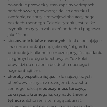
powoduje przewlekły stan zapalny w drogach
oddechowych, prowadząc do ich obrzęku i
zwężenia, co sprzyja rozwojowi obturacyjnego
bezdechu sennego. Palenie tytoniu jest także
czynnikiem ryzyka zaburzeń oddechu i pogarsza
jakość snu;
stosowanie leków nasennych
– leki uspokajające
i nasenne obniżają napięcie mięśni gardła,
podobnie jak alkohol, co może sprzyjać zapadaniu
się górnych dróg oddechowych. To z kolei
prowadzi do nasilenia bezdechu nocnego i
fragmentacji snu;
choroby współistniejące
– do najczęstszych
chorób związanych z rozwojem bezdechu
sennego należą
niedoczynność tarczycy,
cukrzyca, akromegalia, czy nadciśnienie
tętnicze
. Schorzenia te mogą zaburzać
prawidłową funkcję mięśni gardła oraz układu