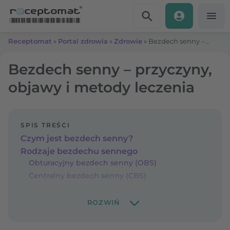
Przejdź do treści
Receptomat
»
Portal zdrowia
»
Zdrowie
»
Bezdech senny – przyczyny, objawy i metody leczenia
Bezdech senny – przyczyny,
objawy i metody leczenia
SPIS TREŚCI
Czym jest bezdech senny?
Rodzaje bezdechu sennego
Obturacyjny bezdech senny (OBS)
Centralny bezdech senny (CBS)