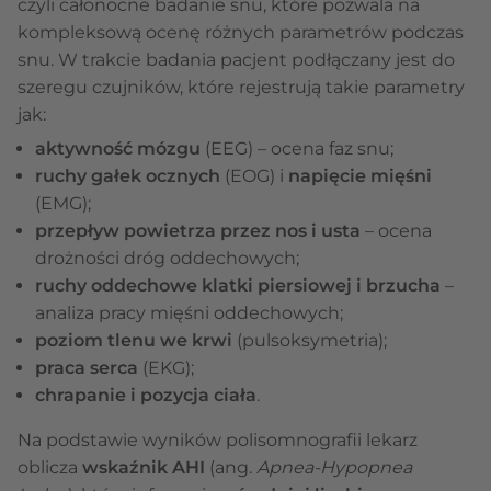
czyli całonocne badanie snu, które pozwala na
kompleksową ocenę różnych parametrów podczas
snu. W trakcie badania pacjent podłączany jest do
szeregu czujników, które rejestrują takie parametry
jak:
aktywność mózgu
(EEG) – ocena faz snu;
ruchy gałek ocznych
(EOG) i
napięcie mięśni
(EMG);
przepływ powietrza przez nos i usta
– ocena
drożności dróg oddechowych;
ruchy oddechowe klatki piersiowej i brzucha
–
analiza pracy mięśni oddechowych;
poziom tlenu we krwi
(pulsoksymetria);
praca serca
(EKG);
chrapanie i pozycja ciała
.
Na podstawie wyników polisomnografii lekarz
oblicza
wskaźnik AHI
(ang.
Apnea-Hypopnea