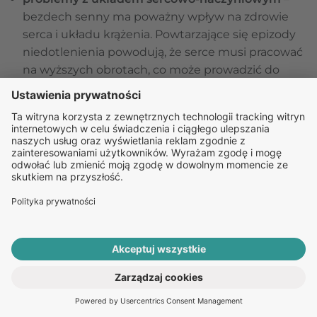
bezdech senny ma poważny wpływ na zdrowie
serca i układu krążenia. Powtarzające się epizody
niedotlenienia powodują, że serce musi pracować
na wyższych obrotach, co może prowadzić do
rozwoju wielu schorzeń:
nadciśnienie tętnicze
– około 30-40% osób z
nadciśnieniem może nie zdawać sobie sprawy z
obecności bezdechu sennego, co utrudnia
leczenie. Ciągłe zmiany ciśnienia tętniczego
mogą prowadzić do jego stabilizacji tylko w
przypadku prawidłowego leczenia
obturacyjnego bezdechu sennego (OBS);
zaburzenia rytmu serca
, w tym migotanie
przedsionków
, które jest związane z
nieprawidłowym działaniem serca w wyniku
nieregularnego dopływu tlenu;
ROZPOCZNIJ E-KONSULTACJĘ
PO RECEPTĘ ONLINE
choroba niedokrwienna serca oraz zawał