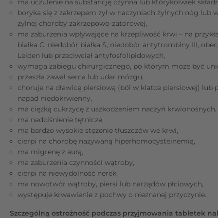
ma uczulenie na substancję czynna lub którykolwiek składn
boryka się z zakrzepem żył w naczyniach żylnych nóg lub 
żylnej choroby zakrzepowo-zatorowej,
ma zaburzenia wpływające na krzepliwość krwi – na przykł
białka C, niedobór białka S, niedobór antytrombiny III, obe
Leiden lub przeciwciał antyfosfolipidowych,
wymaga zabiegu chirurgicznego, po którym może być un
przeszła zawał serca lub udar mózgu,
choruje na dławicę piersiową (ból w klatce piersiowej) lub 
napad niedokrwienny,
ma ciężką cukrzycę z uszkodzeniem naczyń krwionośnych,
ma nadciśnienie tętnicze,
ma bardzo wysokie stężenie tłuszczów we krwi,
cierpi na chorobę nazywaną hiperhomocysteinemią,
ma migrenę z aurą,
ma zaburzenia czynności wątroby,
cierpi na niewydolność nerek,
ma nowotwór wątroby, piersi lub narządów płciowych,
występuje krwawienie z pochwy o nieznanej przyczynie.
Szczególną ostrożność podczas przyjmowania tabletek na