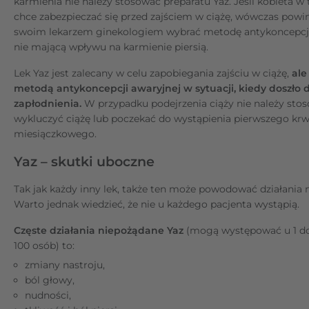
karmienia nie należy stosować preparatu Yaz. Jeśli kobieta w
chce zabezpieczać się przed zajściem w ciążę, wówczas powi
swoim lekarzem ginekologiem wybrać metodę antykoncepcji
nie mającą wpływu na karmienie piersią.
Lek Yaz jest zalecany w celu zapobiegania zajściu w ciążę,
ale 
metodą antykoncepcji awaryjnej w sytuacji, kiedy doszło 
zapłodnienia.
W przypadku podejrzenia ciąży nie należy stos
wykluczyć ciążę lub poczekać do wystąpienia pierwszego kr
miesiączkowego.
Yaz – skutki uboczne
Tak jak każdy inny lek, także ten może powodować działania 
Warto jednak wiedzieć, że nie u każdego pacjenta wystąpią.
Częste działania niepożądane Yaz
(mogą występować u 1 do
100 osób) to:
zmiany nastroju,
ból głowy,
nudności,