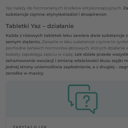
Yaz należy do hormonalnych środków antykoncepcyjnych.
Za
substancje czynne: etynylestradiol i drospirenon
.
Tabletki Yaz – działanie
Każda z różowych tabletek leku zawiera dwie substancje 
samym stężeniu.
Zawarte w leku substancje czynne to synte
pochodne żeńskich hormonów płciowych, których działanie 
kobiety zapobiega zajściu w ciążę.
Lek działa przede wszyst
zahamowanie owulacji i zmianę właściwości śluzu szyjki ma
jednej strony uniemożliwia zapłodnienie, a z drugiej – zag
zarodka w macicy
.
ZAPYTAJ O LEK