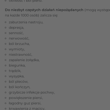
tkliwość i ból piersi.
Do niezbyt częstych działań niepożądanych
(mogą występo
na każde 1000 osób) zalicza się:
zaburzenia nastroju,
depresja,
senność,
nerwowość,
ból brzucha,
wymioty,
niestrawność,
zapalenie żołądka,
biegunka,
trądzik,
wysypka,
ból pleców,
ból kończyn,
grzybicze infekcje pochwy,
powiększenie piersi,
łagodny guz piersi,
krwawienia z macicy,