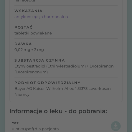
na receptę
WSKAZANIA
antykoncepcja hormonalna
POSTAĆ
tabletki powlekane
DAWKA
0,02 mg + 3 mg
SUBSTANCJA CZYNNA
Etynyloestradiol (Ethinylestradiolum) + Drospirenon
(Drospirenonum)
PODMIOT ODPOWIEDZIALNY
Bayer AG Kaiser-Wilhelm-Allee 1 51373 Leverkusen
Niemcy
Informacje o leku - do pobrania:
Yaz
ulotka (pdf) dla pacjenta