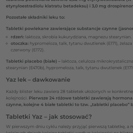
etynyloestradiolu klatratu betadeksu) i 3,0 mg drospireno
Pozostałe składniki leku to:
Tabletki powlekane zawierające substancje czynne (jasno
rdzeń:
laktoza, skrobia kukurydziana, magnezu stearynian.
otoczka:
hypromeloza, talk, tytanu dwutlenek (E171), żelaza
czerwony (E172).
Tabletki placebo (białe) –
laktoza, celuloza mikrokrystalicz
stearynian (E470b), hypromeloza, talk, tytanu dwutlenek (E171
Yaz lek – dawkowanie
Każdy blister leku zawiera 28 tabletek ułożonych w konkretne
kolejności.
Pierwsze 24 różowe tabletki zawierają hormona
czynne, kolejne 4 białe tabletki to tzw. „tabletki placebo
Tabletki Yaz – jak stosować?
W pierwszym dniu cyklu należy przyjąć pierwszą tabletkę, a 
kolejnych dniach kolejne tabletki według kolejności na blistrz