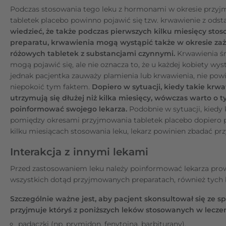
Podczas stosowania tego leku z hormonami w okresie przy
tabletek placebo powinno pojawić się tzw. krwawienie z odst
wiedzieć, że także podczas pierwszych kilku miesięcy sto
preparatu, krwawienia mogą wystąpić także w okresie za
różowych tabletek z substancjami czynnymi.
Krwawienia ś
mogą pojawić się, ale nie oznacza to, że u każdej kobiety wyst
jednak pacjentka zauważy plamienia lub krwawienia, nie powi
niepokoić tym faktem.
Dopiero w sytuacji, kiedy takie krw
utrzymują się dłużej niż kilka miesięcy, wówczas warto o 
poinformować swojego lekarza.
Podobnie w sytuacji, kiedy
pomiędzy okresami przyjmowania tabletek placebo dopiero p
kilku miesiącach stosowania leku, lekarz powinien zbadać pr
Interakcja z innymi lekami
Przed zastosowaniem leku należy poinformować lekarza pr
wszystkich dotąd przyjmowanych preparatach, również tych 
Szczególnie ważne jest, aby pacjent skonsultował się ze spec
przyjmuje któryś z poniższych leków stosowanych w leczen
padaczki (np. prymidon, fenytoina, barbiturany),