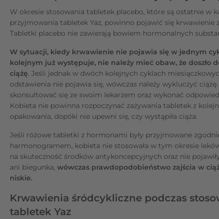
W okresie stosowania tabletek placebo, które są ostatnie w 
przyjmowania tabletek Yaz, powinno pojawić się krwawienie z
Tabletki placebo nie zawierają bowiem hormonalnych substan
W sytuacji, kiedy krwawienie nie pojawia się w jednym cyk
kolejnym już występuje, nie należy mieć obaw, że doszło d
ciążę
. Jeśli jednak w dwóch kolejnych cyklach miesiączkowy
odstawienia nie pojawia się, wówczas należy wykluczyć ciążę
skonsultować się ze swoim lekarzem oraz wykonać odpowied
Kobieta nie powinna rozpoczynać zażywania tabletek z kolej
opakowania, dopóki nie upewni się, czy wystąpiła ciąża.
Jeśli różowe tabletki z hormonami były przyjmowane zgodni
harmonogramem, kobieta nie stosowała w tym okresie lekó
na skuteczność środków antykoncepcyjnych oraz nie pojawił
ani biegunka,
wówczas prawdopodobieństwo zajścia w ciąż
niskie.
Krwawienia śródcykliczne podczas stoso
tabletek Yaz