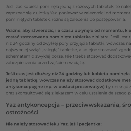
Jeśli zaś kobieta pominęła jedną z różowych tabletek, to nale
zapoznać się z ulotką Yaz, ponieważ w zależności od momentu 
pominiętych tabletek, różne są zalecenia do postępowania.
Ważne, aby stwierdzić, ile czasu upłynęło od momentu, k
zostać zastosowana pominięta tabletka z blistr
a. Jeśli jest
niż 24 godziny od zwykłej pory przyjęcia tabletki, wówczas na
najszybciej wziąć „zaległą” tabletkę, a kolejne stosować zgodn
schematem o zwykłej porze. Nie trzeba stosować dodatkow
zabezpieczenia przed zajściem w ciążę.
Jeśli czas jest dłuższy niż 24 godziny lub kobieta pominęła
jedną tabletkę, wówczas należy stosować dodatkowe me
antykoncepcyjne (np. w postaci prezerwatyw)
by uniknąć z
oraz skonsultować się z lekarzem w celu ustalenia dalszego 
Yaz antykoncepcja – przeciwwskazania, śro
ostrożności
Nie należy stosować leku Yaz, jeśli pacjentka: