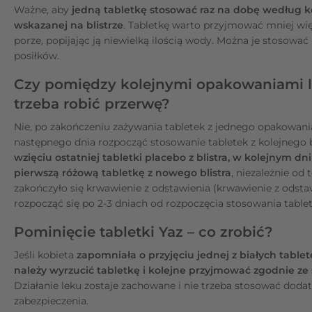
Ważne, aby
jedną tabletkę stosować raz na dobę według k
wskazanej na blistrze
. Tabletkę warto przyjmować mniej wię
porze, popijając ją niewielką ilością wody. Można je stosować
posiłków.
Czy pomiędzy kolejnymi opakowaniami l
trzeba robić przerwę?
Nie, po zakończeniu zażywania tabletek z jednego opakowania
następnego dnia rozpocząć stosowanie tabletek z kolejnego b
wzięciu ostatniej tabletki placebo z blistra, w kolejnym dn
pierwszą różową tabletkę z nowego blistra
, niezależnie od 
zakończyło się krwawienie z odstawienia (krwawienie z odst
rozpocząć się po 2-3 dniach od rozpoczęcia stosowania tablet
Pominięcie tabletki Yaz – co zrobić?
Jeśli kobieta
zapomniała o przyjęciu jednej z białych tablet
należy wyrzucić tabletkę i kolejne przyjmować zgodnie 
Działanie leku zostaje zachowane i nie trzeba stosować do
zabezpieczenia.