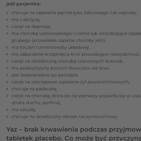
jeśli pacjentka:
choruje na zapalenie pęcherzyka żółciowego lub wątroby,
ma cukrzycę,
cierpi na depresję,
ma chorobę Leśniowskiego-Crohna lub wrzodziejące zapalen
grubego (przewlekłe zapalne choroby jelit),
ma toczeń rumieniowaty układowy,
ma zaburzenie krzepnięcia krwi powodujące niewydolność 
cierpi na dziedziczną chorobę czerwonych krwinek,
ma podwyższony poziom tłuszczów we krwi,
jest bezpośrednio po porodzie,
cierpi na zakrzepowe zapalenie żył powierzchniowych,
choruje na padaczkę,
cierpi na chorobę, która po raz pierwszy pojawiła się w czasi
utrata słuchu, porfiria),
ma ostudę,
choruje na dziedziczny obrzęk naczynioruchowy.
Yaz – brak krwawienia podczas przyjmow
tabletek placebo. Co może być przyczyn