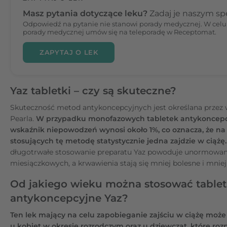
Masz pytania dotyczące leku?
Zadaj je naszym spe
Odpowiedź na pytanie nie stanowi porady medycznej. W celu
porady medycznej umów się na teleporadę w Receptomat.
ZAPYTAJ O LEK
Yaz tabletki – czy są skuteczne?
Skuteczność metod antykoncepcyjnych jest określana przez 
Pearla.
W przypadku monofazowych tabletek antykoncep
wskaźnik niepowodzeń wynosi około 1%, co oznacza, że na 
stosujących tę metodę statystycznie jedna zajdzie w ciążę.
długotrwałe stosowanie preparatu Yaz powoduje unormowani
miesiączkowych, a krwawienia stają się mniej bolesne i mniej 
Od jakiego wieku można stosować tablet
antykoncepcyjne Yaz?
Ten lek mający na celu zapobieganie zajściu w ciążę moż
u kobiet w okresie rozrodczym oraz u dziewcząt, które rozp