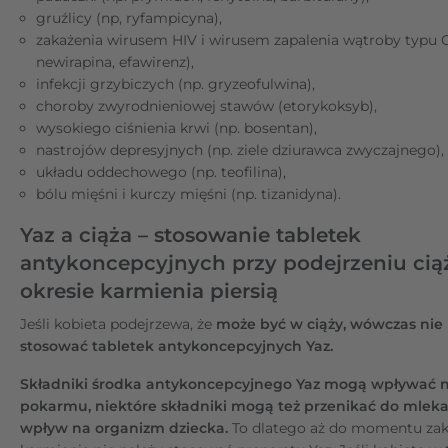
gruźlicy (np, ryfampicyna),
zakażenia wirusem HIV i wirusem zapalenia wątroby typu C 
newirapina, efawirenz),
infekcji grzybiczych (np. gryzeofulwina),
choroby zwyrodnieniowej stawów (etorykoksyb),
wysokiego ciśnienia krwi (np. bosentan),
nastrojów depresyjnych (np. ziele dziurawca zwyczajnego),
układu oddechowego (np. teofilina),
bólu mięśni i kurczy mięśni (np. tizanidyna).
Yaz a ciąża – stosowanie tabletek
antykoncepcyjnych przy podejrzeniu ciąż
okresie karmienia piersią
Jeśli kobieta podejrzewa, że
może być w ciąży, wówczas nie
stosować tabletek antykoncepcyjnych Yaz.
Składniki środka antykoncepcyjnego Yaz mogą wpływać na 
pokarmu, niektóre składniki mogą też przenikać do mleka
wpływ na organizm dziecka.
To dlatego aż do momentu za