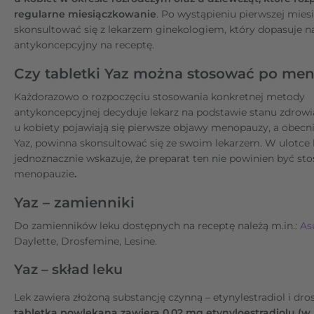
regularne miesiączkowanie
. Po wystąpieniu pierwszej mies
skonsultować się z lekarzem ginekologiem, który dopasuje na
antykoncepcyjny na receptę.
Czy tabletki Yaz można stosować po me
Każdorazowo o rozpoczęciu stosowania konkretnej metody
antykoncepcyjnej decyduje lekarz na podstawie stanu zdrowia 
u kobiety pojawiają się pierwsze objawy menopauzy, a obecni
Yaz, powinna skonsultować się ze swoim lekarzem. W ulotce
jednoznacznie wskazuje, że preparat ten nie powinien być s
menopauzie
.
Yaz – zamienniki
Do zamienników leku dostępnych na receptę należą m.in.:
As
Daylette, Drosfemine, Lesine.
Yaz – skład leku
Lek zawiera złożoną substancję czynną – etynylestradiol i dro
tabletka powlekana zawiera 0,02 mg etynyloestradiolu (w 