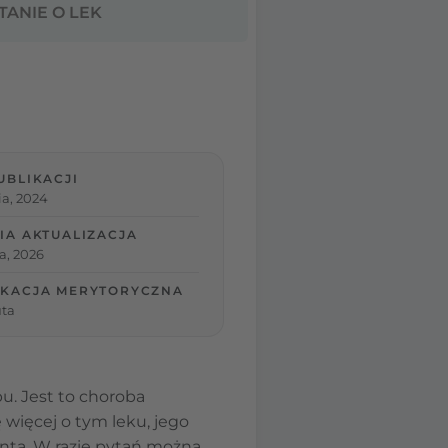
TANIE O LEK
UBLIKACJI
ia, 2024
IA AKTUALIZACJA
ia, 2026
KACJA MERYTORYCZNA
ta
bu. Jest to choroba
więcej o tym leku, jego
enta. W razie pytań można