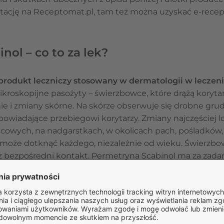
tację na Receptomat.pl, tam też można uzyskać e-rece
ol – co to za lek?
produkt leczniczy stosowany w dermatologii w leczeni
kroskopijne pasożyty – świerzbowce, które drążą koryta
e i zmiany skórne. Na skórze obserwuje się drobne grudk
owiadające przebiegowi korytarzy. Zmiany najczęściej lo
cowych, na nadgarstkach, w okolicach pach, pośladków,
 może dotknąć każdego, niezależnie od wieku. Świerzbo
zez bezpośredni kontakt. Permetryna Scabinol ma za zad
nie ich cyklu rozwojowego.
ermetryna Scabinol?
 jest wskazany do
leczenia zakażeń świerzbowcem (świ