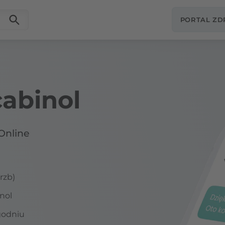
PORTAL Z
abinol
Online
rzb)
nol
godniu