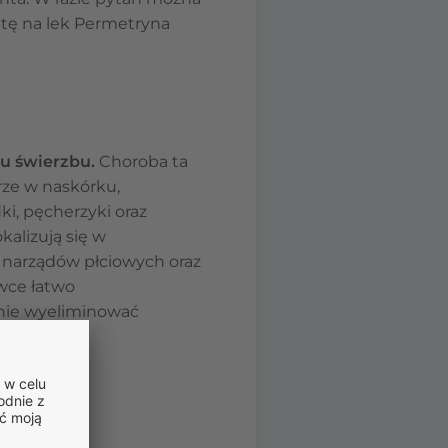
ptę na lek Permetryna
u świerzbu.
Choroba ta
rze w naskórku,
i, pęcherzyki oraz
kalizują się w
 narządów płciowych oraz
wce łatwo
anie wyeliminować
erzbu).