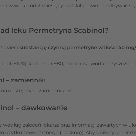
zieci w wieku od 2 miesięcy do 2 lat powinna odbywać się
ład leku Permetryna Scabinol?
 zawiera
substancję czynną permetrynę w ilości 40 mg/
tanol (96 %), karbomer 980, trolamina, woda oczyszczona
l – zamienniki
 ma dostępnych zamienników.
inol – dawkowanie
e według zaleceń lekarza oraz informacji zawartych w ulot
o użytku zewnętrznego (na skórę). Aby uniknąć podrażn