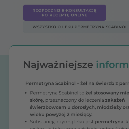
ROZPOCZNIJ E-KONSULTACJĘ
PO RECEPTĘ ONLINE
WSZYSTKO O LEKU PERMETRYNA SCABINOL
Najważniejsze
inform
Permetryna Scabinol – żel na świerzb z pe
Permetryna Scabinol to
żel stosowany mi
skórę,
przeznaczony do leczenia
zakażeń
świerzbowcem u dorosłych, młodzieży ora
wieku powyżej 2 miesięcy.
Substancją czynną leku jest
permetryna
, 
wykazuje toksyczne działanie wobec świe