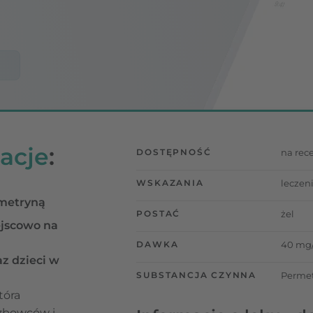
acje
:
DOSTĘPNOŚĆ
na rec
WSKAZANIA
leczen
rmetryną
POSTAĆ
żel
ejscowo na
DAWKA
40 mg
z dzieci w
SUBSTANCJA CZYNNA
Permet
która
rzbowców i