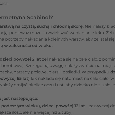
kach.
ermetryna Scabinol?
arstwą na czystą, suchą i chłodną skórę.
Nie należy brać
acją, ponieważ może to zwiększyć wchłanianie leku. Żel
 potrzeby nakładania kolejnych warstw, aby żel stał się
się w zależności od wieku.
dzieci powyżej 2 lat
żel nakłada się na całe ciało, z pom
chorobowe). Szczególną uwagę należy zwrócić na miejsc
pachy, narządy płciowe, piersi i pośladki. W przypadku
dz
powyżej 65 lat)
lek nakłada się natomiast na całe ciało, w
Należy omijać okolice oczu i ust, aby dziecko nie zlizało l
jest następujące:
 podeszłym wieku), dzieci powyżej 12 lat
– zazwyczaj do
za ilość, ale nie więcej niż 2 tuby),