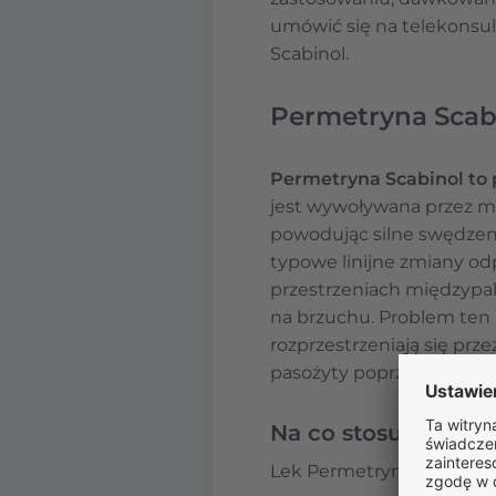
umówić się na telekonsul
Scabinol.
Permetryna Scabin
Permetryna Scabinol to 
jest wywoływana przez mi
powodując silne swędzeni
typowe linijne zmiany odp
przestrzeniach międzypal
na brzuchu. Problem ten
rozprzestrzeniają się pr
pasożyty poprzez przerwa
Na co stosuje się P
Lek Permetryna Scabinol