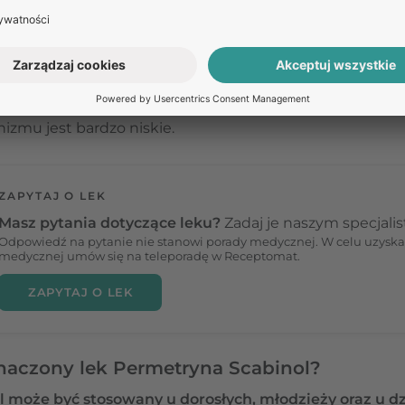
yna Scabinol?
 opiera się na właściwościach substancji czynnej –
pe
zuje działanie toksyczne wobec świerzbowców. Po nałoż
y, co pozwala na wyleczenie infekcji. Warto pamiętać, że
izmu jest bardzo niskie.
ZAPYTAJ O LEK
Masz pytania dotyczące leku?
Zadaj je naszym specjali
Odpowiedź na pytanie nie stanowi porady medycznej. W celu uzyska
medycznej umów się na teleporadę w Receptomat.
ZAPYTAJ O LEK
znaczony lek Permetryna Scabinol?
 może być stosowany u dorosłych, młodzieży oraz u dz