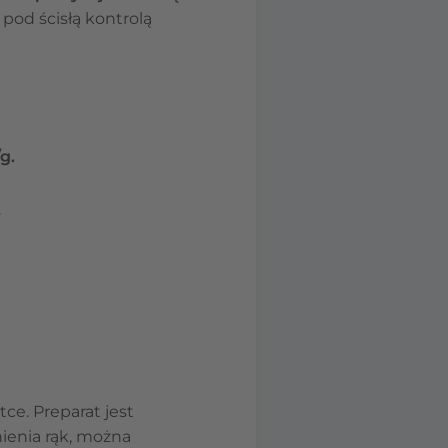
 pod ścisłą kontrolą
g.
.
ce. Preparat jest
ienia rąk, można