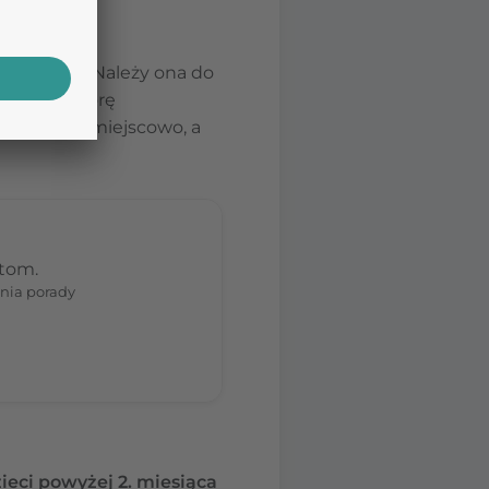
rmetryny
. Należy ona do
eniu na skórę
 lek działa miejscowo, a
stom.
nia porady
ieci powyżej 2. miesiąca