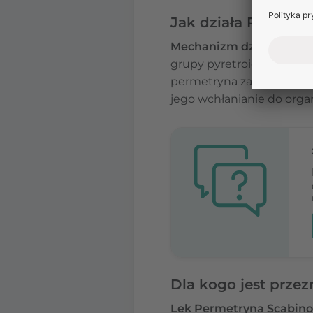
Jak działa Permetr
Mechanizm działania leku
grupy pyretroidów i wyka
permetryna zabija pasożyt
jego wchłanianie do organ
Dla kogo jest prze
Lek Permetryna Scabinol