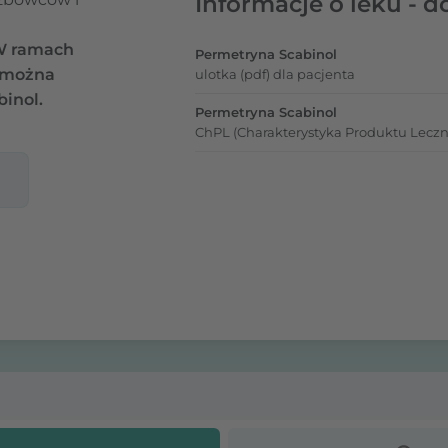
Informacje o leku - d
 W ramach
Permetryna Scabinol
l można
ulotka (pdf) dla pacjenta
inol.
Permetryna Scabinol
ChPL (Charakterystyka Produktu Leczn