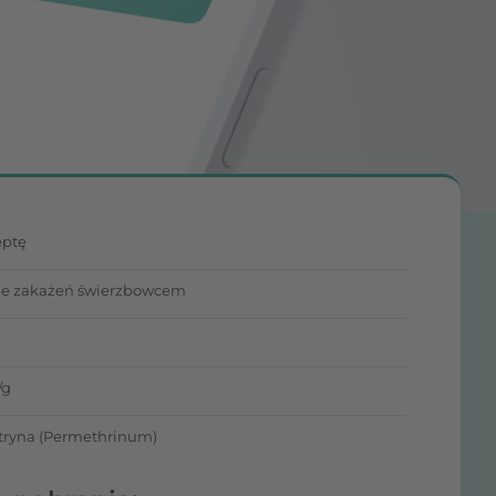
eptę
ie zakażeń świerzbowcem
/g
ryna (Permethrinum)