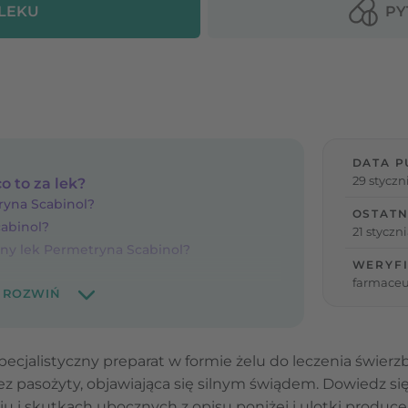
 LEKU
PY
DATA P
29 styczn
o to za lek?
ryna Scabinol?
OSTATN
cabinol?
21 styczn
ony lek Permetryna Scabinol?
WERYFI
farmaceu
ecjalistyczny preparat w formie żelu do leczenia świerz
 pasożyty, objawiająca się silnym świądem. Dowiedz się 
 i skutkach ubocznych z opisu poniżej i ulotki produc