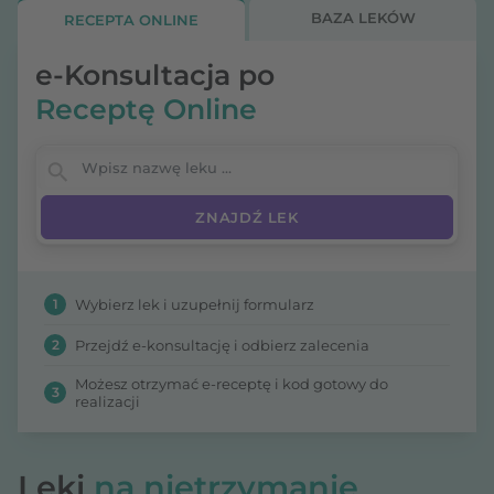
moczu, kiedy należy z nich skorzystać i co zrobić,
BAZA LEKÓW
RECEPTA ONLINE
gdy nie przyniosą one założonych rezultatów.
e-Konsultacja po
Receptę Online
Wpisz nazwę leku
1
Wybierz lek i uzupełnij formularz
2
Przejdź e-konsultację i odbierz zalecenia
Możesz otrzymać e-receptę i kod gotowy do
3
realizacji
Leki
na nietrzymanie