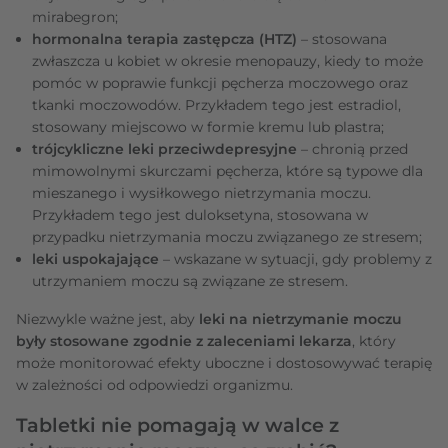
mirabegron;
hormonalna terapia zastępcza (HTZ)
– stosowana
zwłaszcza u kobiet w okresie menopauzy, kiedy to może
pomóc w poprawie funkcji pęcherza moczowego oraz
tkanki moczowodów. Przykładem tego jest estradiol,
stosowany miejscowo w formie kremu lub plastra;
trójcykliczne leki przeciwdepresyjne
– chronią przed
mimowolnymi skurczami pęcherza, które są typowe dla
mieszanego i wysiłkowego nietrzymania moczu.
Przykładem tego jest duloksetyna, stosowana w
przypadku nietrzymania moczu związanego ze stresem;
leki uspokajające
– wskazane w sytuacji, gdy problemy z
utrzymaniem moczu są związane ze stresem.
Niezwykle ważne jest, aby
leki na nietrzymanie moczu
były stosowane zgodnie z zaleceniami lekarza
, który
może monitorować efekty uboczne i dostosowywać terapię
w zależności od odpowiedzi organizmu.
Tabletki nie pomagają w walce z