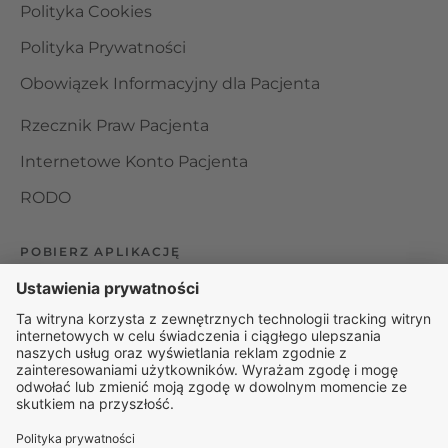
Polityka Cookies
Polityka Prywatności
Obowiązek Informacyjny dla Pacjenta
Rzecznik Praw Pacjenta
Internetowe Konto Pacjenta
RODO
POBIERZ APLIKACJĘ
Organizator udzielania świadczeń telemedycznych jest
podmiotem leczniczym w rozumieniu ustawy z dnia 15
kwietnia 2011 roku o działalności leczniczej, wpisanym do
rejestru podmiotów wykonujących działalność leczniczą pod
numerem: 000000229172.