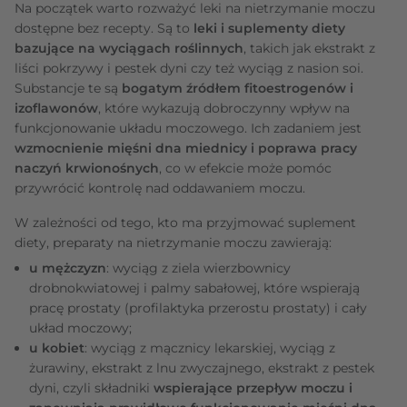
Na początek warto rozważyć leki na nietrzymanie moczu
dostępne bez recepty. Są to
leki i suplementy diety
bazujące na wyciągach roślinnych
, takich jak ekstrakt z
liści pokrzywy i pestek dyni czy też wyciąg z nasion soi.
Substancje te są
bogatym źródłem fitoestrogenów i
izoflawonów
, które wykazują dobroczynny wpływ na
funkcjonowanie układu moczowego. Ich zadaniem jest
wzmocnienie mięśni dna miednicy i poprawa pracy
naczyń krwionośnych
, co w efekcie może pomóc
przywrócić kontrolę nad oddawaniem moczu.
W zależności od tego, kto ma przyjmować suplement
diety, preparaty na nietrzymanie moczu zawierają:
u mężczyzn
: wyciąg z ziela wierzbownicy
drobnokwiatowej i palmy sabałowej, które wspierają
pracę prostaty (profilaktyka przerostu prostaty) i cały
układ moczowy;
u kobiet
: wyciąg z mącznicy lekarskiej, wyciąg z
żurawiny, ekstrakt z lnu zwyczajnego, ekstrakt z pestek
dyni, czyli składniki
wspierające przepływ moczu i