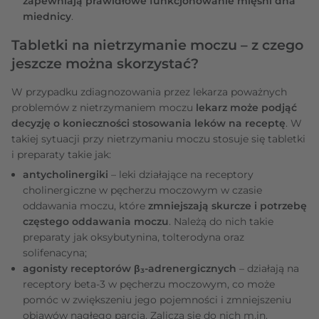
zapewniają prawidłowe funkcjonowanie mięśni dna
miednicy
.
Tabletki na nietrzymanie moczu – z czego
jeszcze można skorzystać?
W przypadku zdiagnozowania przez lekarza poważnych
problemów z nietrzymaniem moczu
lekarz może podjąć
decyzję o konieczności stosowania leków na receptę
. W
takiej sytuacji przy nietrzymaniu moczu stosuje się tabletki
i preparaty takie jak:
antycholinergiki
– leki działające na receptory
cholinergiczne w pęcherzu moczowym w czasie
oddawania moczu, które
zmniejszają skurcze i potrzebę
częstego oddawania moczu
. Należą do nich takie
preparaty jak oksybutynina, tolterodyna oraz
solifenacyna;
agonisty receptorów β₃-adrenergicznych
– działają na
receptory beta-3 w pęcherzu moczowym, co może
pomóc w zwiększeniu jego pojemności i zmniejszeniu
objawów nagłego parcia. Zalicza się do nich m.in.