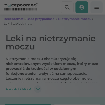
Przejdź do treści
Receptomat
»
Baza przypadłości
»
Nietrzymanie moczu
»
Leki i tabletki na nietrzymanie moczu
Leki na nietrzymanie
moczu
Nietrzymanie moczu charakteryzuje się
niekontrolowanym wyciekiem moczu, który może
prowadzić do trudności w codziennym
funkcjonowaniu
i wpłynąć na samopoczucie.
Leczenie nietrzymania moczu często obejmuje
różne metody, w tym
zmianę stylu życia, ćwiczenia
i leki
. Leki stosowane w terapii nietrzymania moczu
DO ARTYKUŁU
mogą pomóc w
kontrolowaniu objawów,
poprawiając komfort i jakość życia pacjentów
.
Dowiedz się, jakie są dostępne leki na nietrzymanie