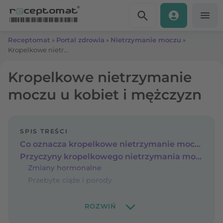
Przejdź do treści
Receptomat
»
Portal zdrowia
»
Nietrzymanie moczu
»
Kropelkowe nietrzymanie moczu u kobiet i mężczyzn
Kropelkowe nietrzymanie
moczu u kobiet i mężczyzn
SPIS TREŚCI
Co oznacza kropelkowe nietrzymanie moczu?
Przyczyny kropelkowego nietrzymania moczu
Zmiany hormonalne
Przebyte ciąże i porody