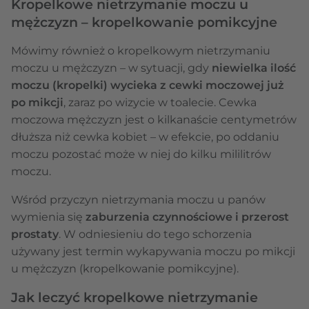
Kropelkowe nietrzymanie moczu u
mężczyzn – kropelkowanie pomikcyjne
Mówimy również o kropelkowym nietrzymaniu
moczu u mężczyzn – w sytuacji, gdy
niewielka ilość
moczu (kropelki) wycieka z cewki moczowej już
po mikcji
, zaraz po wizycie w toalecie. Cewka
moczowa mężczyzn jest o kilkanaście centymetrów
dłuższa niż cewka kobiet – w efekcie, po oddaniu
moczu pozostać może w niej do kilku mililitrów
moczu.
Wśród przyczyn nietrzymania moczu u panów
wymienia się
zaburzenia czynnościowe i przerost
prostaty
. W odniesieniu do tego schorzenia
używany jest termin wykapywania moczu po mikcji
u mężczyzn (kropelkowanie pomikcyjne).
Jak leczyć kropelkowe nietrzymanie