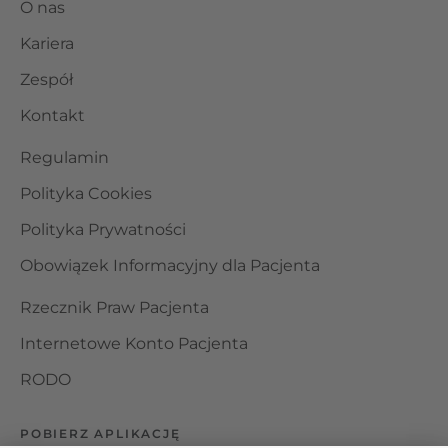
O nas
Kariera
Zespół
Kontakt
Regulamin
Polityka Cookies
Polityka Prywatności
Obowiązek Informacyjny dla Pacjenta
Rzecznik Praw Pacjenta
Internetowe Konto Pacjenta
RODO
POBIERZ APLIKACJĘ