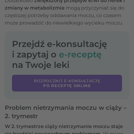
Dodatkowo
zwiększony przepływ krwi do nerek i
zmiany w metabolizmie
mogą przyczyniać się do
częstszej potrzeby oddawania moczu, co czasem
może prowadzić do niewielkiego wycieku moczu.
Przejdź e-konsultację
i zapytaj o
e-receptę
na Twoje leki
ROZPOCZNIJ E-KONSULTACJĘ
PO RECEPTĘ ONLINE
Problem nietrzymania moczu w ciąży –
2. trymestr
W 2. trymestrze ciąży nietrzymanie moczu staje
się bardziej powszechnym problemem
. W miarę