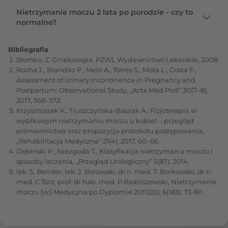
Nietrzymanie moczu 2 lata po porodzie - czy to
normalne?
Bibliografia
Słomko, Z. Ginekologia. PZWL Wydawnictwo Lekarskie, 2008.
Rocha J., Brandão P., Melo A., Torres S., Mota L., Costa F.,
Assessment of Urinary Incontinence in Pregnancy and
Postpartum: Observational Study, „Acta Med Port” 30(7–8),
2017, 568–572.
Krzysztoszek K., Truszczyńska-Baszak A., Fizjoterapia w
wysiłkowym nietrzymaniu moczu u kobiet – przegląd
piśmiennictwa oraz propozycja protokołu postępowania,
„Rehabilitacja Medyczna” 21(4), 2017, 60–66.
Dębiński P., Niezgoda T., Klasyfikacja nietrzymania moczu i
sposoby leczenia, „Przegląd Urologiczny” 5(87), 2014.
lek. S. Bender, lek. J. Borowski, dr n. med. T. Borkowski, dr n.
med. C.Torz, prof. dr hab. med. P.Radziszewski, Nietrzymanie
moczu [w:] Medycyna po Dyplomie 2011(20); 6(183): 73-80.