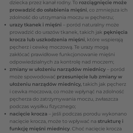
dziecka przez kanał rodny. To
rozciągnięcie może
prowadzić do osłabienia mięśni
, co zmniejsza ich
zdolność do utrzymania moczu w pęcherzu;
urazy tkanek i mięśni
– poród naturalny może
prowadzić do urazów tkanek, takich jak
pęknięcia
krocza lub uszkodzenia mięśni
, które wspierają
pęcherz i cewkę moczową. Te urazy mogą
zakłócać prawidłowe funkcjonowanie mięśni
odpowiedzialnych za kontrolę nad moczem;
zmiany w ułożeniu narządów miednicy
– poród
może spowodować
przesunięcie lub zmiany w
ułożeniu narządów miednicy,
takich jak pęcherz
i cewka moczowa, co może wpłynąć na zdolność
pęcherza do zatrzymywania moczu, zwłaszcza
podczas wysiłku fizycznego;
nacięcie krocza
– jeśli podczas porodu wykonano
nacięcie krocza, może to wpływać na
strukturę i
funkcję mięśni miednicy
. Choć nacięcie krocza