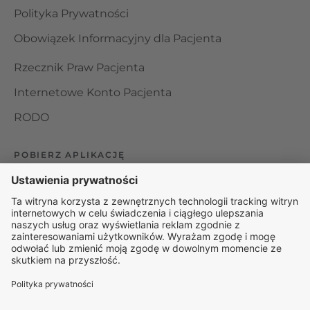
Polityka Prywatności
Obowiązek Informacyjny dla Pacjenta
Rzecznik Praw Pacjenta
Internetowe Konto Pacjenta
RODO
POBIERZ APLIKACJĘ
Organizator udzielania świadczeń telemedycznych jest
podmiotem leczniczym w rozumieniu ustawy z dnia 15
kwietnia 2011 roku o działalności leczniczej, wpisanym do
rejestru podmiotów wykonujących działalność leczniczą pod
numerem: 000000229172.