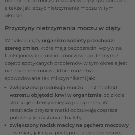
nietrzymanie moczu u kobiet w ciąży i po porodzie,
a także jak leczyć nietrzymanie moczu w tym
okresie.
Przyczyny nietrzymania moczu w ciąży
W trakcie ciąży
organizm kobiety przechodzi
szereg zmian
, które mają bezpośredni wpływ na
funkcjonowanie układu moczowego. Jednym z
często spotykanych problemów w tym okresie jest
nietrzymanie moczu, które może być
spowodowane takimi czynnikami jak:
zwiększona produkcja moczu
– jest to
efekt
wzrostu objętości krwi w organizmie
, co z kolei
skutkuje intensywniejszą pracą nerek. W
rezultacie przyszłe matki odczuwają częstsze
potrzeby korzystania z toalety;
zwiększony nacisk macicy na pęcherz moczowy
– w miarę jak ciąża postępuje, a dziecko rośnie,