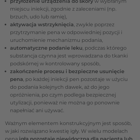
przyłożenie urządzenia do skóry
w wybranym
miejscu iniekcji, zgodnie z zaleceniami (np.
brzuch, udo lub ramię),
aktywacja wstrzyknięcia
, zwykle poprzez
przytrzymanie pena w odpowiedniej pozycji i
uruchomienie mechanizmu podania,
automatyczne podanie leku
, podczas którego
substancja czynna jest wprowadzana do tkanki
podskórnej w kontrolowany sposób,
zakończenie procesu i bezpieczne usunięcie
pena
, po każdej iniekcji pen pozostaje w użyciu
do podania kolejnych dawek, aż do jego
opróżnienia, po czym podlega bezpiecznej
utylizacji, ponieważ nie można go ponownie
napełniać ani używać.
Ważnym elementem konstrukcyjnym jest sposób,
w jaki rozwiązano kwestię igły. W wielu modelach
pena
igła pozostaje niewidoczna dla pacjenta lub