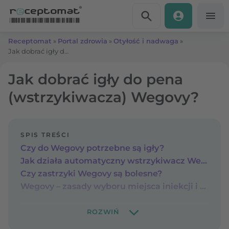
Przejdź do treści
Receptomat
»
Portal zdrowia
»
Otyłość i nadwaga
»
Jak dobrać igły do pena (wstrzykiwacza) Wegovy?
Jak dobrać igły do pena
(wstrzykiwacza) Wegovy?
SPIS TREŚCI
Czy do Wegovy potrzebne są igły?
Jak działa automatyczny wstrzykiwacz Wegovy?
Czy zastrzyki Wegovy są bolesne?
Wegovy – zasady wyboru miejsca iniekcji i rotacji