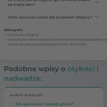
się kropla leku?
Gdzie wyrzucać zużyte igły po penach Wegovy?
Bibliografia
Ulotka leku Wegovy,
https://www.novonordisk.pl/content/dam/nncorp/pl/pl/pdfs/pro
ulotka-dla-pacjenta.pdf (dostęp online, 28.05.2026)
Podobne wpisy o
otyłości i
nadwadze:
WARTO WIEDZIEĆ
Jak opanować napady głodu?