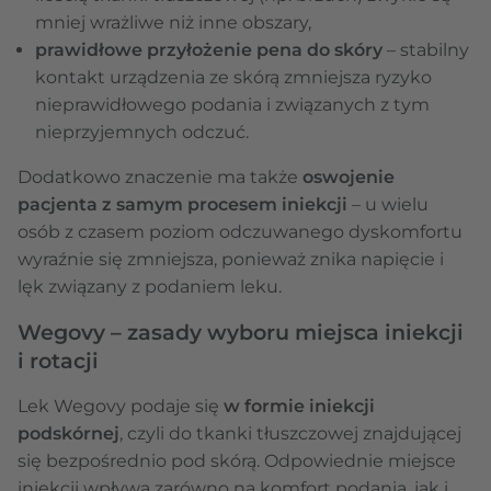
mniej wrażliwe niż inne obszary,
prawidłowe przyłożenie pena do skóry
– stabilny
kontakt urządzenia ze skórą zmniejsza ryzyko
nieprawidłowego podania i związanych z tym
nieprzyjemnych odczuć.
Dodatkowo znaczenie ma także
oswojenie
pacjenta z samym procesem iniekcji
– u wielu
osób z czasem poziom odczuwanego dyskomfortu
wyraźnie się zmniejsza, ponieważ znika napięcie i
lęk związany z podaniem leku.
Wegovy – zasady wyboru miejsca iniekcji
i rotacji
Lek Wegovy podaje się
w formie
iniekcji
podskórnej
, czyli do tkanki tłuszczowej znajdującej
się bezpośrednio pod skórą. Odpowiednie miejsce
iniekcji wpływa zarówno na komfort podania, jak i