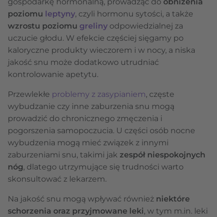
gospodarkę hormonalną, prowadząc do
obniżenia
poziomu
leptyny
, czyli hormonu sytości, a także
wzrostu poziomu
greliny
odpowiedzialnej za
uczucie głodu. W efekcie częściej sięgamy po
kaloryczne produkty wieczorem i w nocy, a niska
jakość snu może dodatkowo utrudniać
kontrolowanie apetytu.
Przewlekłe
problemy z zasypianiem
, częste
wybudzanie czy inne zaburzenia snu mogą
prowadzić do chronicznego zmęczenia i
pogorszenia samopoczucia. U części osób nocne
wybudzenia mogą mieć związek z innymi
zaburzeniami snu, takimi jak
zespół niespokojnych
nóg
, dlatego utrzymujące się trudności warto
skonsultować z lekarzem.
Na jakość snu mogą wpływać również
niektóre
schorzenia oraz przyjmowane leki
, w tym m.in. leki