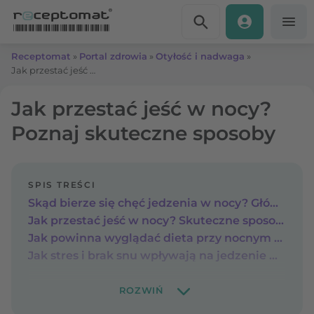
Przejdź do treści
Receptomat
»
Portal zdrowia
»
Otyłość i nadwaga
»
Jak przestać jeść w nocy? Poznaj skuteczne sposoby
Jak przestać jeść w nocy?
Poznaj skuteczne sposoby
SPIS TREŚCI
Skąd bierze się chęć jedzenia w nocy? Główne przyczyny nocnego podjadania
Jak przestać jeść w nocy? Skuteczne sposoby na ograniczenie podjadania w nocy
Jak powinna wyglądać dieta przy nocnym podjadaniu? Ostatni posiłek a jedzenie nocne
Jak stres i brak snu wpływają na jedzenie wieczorem?