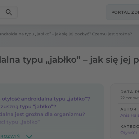
PORTAL Z
androidalna typu „jabłko” – jak się jej pozbyć? Czemu jest groźna?
alna typu „jabłko” – jak się je
DATA P
22 czerwc
 otyłość androidalna typu „jabłko”?
rzuszną typu “jabłko”?
AUTOR
dalna jest groźna dla organizmu?
Ania Hal
ci typu „jabłko”
KATEGO
Otyłość 