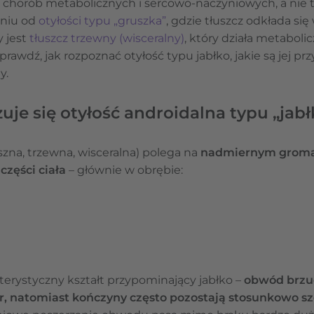
chorób metabolicznych i sercowo-naczyniowych, a nie t
eniu od
otyłości typu „gruszka”
, gdzie tłuszcz odkłada się 
y jest
tłuszcz trzewny (wisceralny)
, który działa metaboli
awdź, jak rozpoznać otyłość typu jabłko, jakie są jej prz
y.
je się otyłość androidalna typu „jabł
szna, trzewna, wisceralna) polega na
nadmiernym grom
części ciała
– głównie w obrębie:
terystyczny kształt przypominający jabłko –
obwód brzuc
r, natomiast kończyny często pozostają stosunkowo s