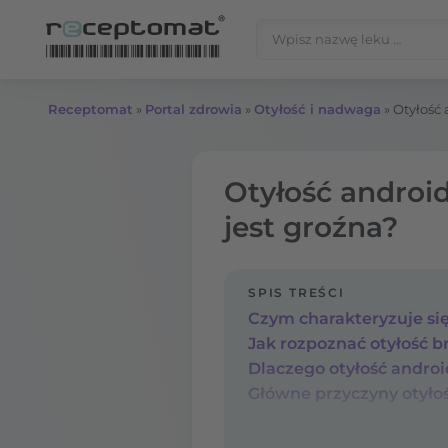
Przejdź do treści
Szukaj:
Receptomat
»
Portal zdrowia
»
Otyłość i nadwaga
»
Otyłość 
Otyłość android
jest groźna?
SPIS TREŚCI
Czym charakteryzuje się
Jak rozpoznać otyłość b
Dlaczego otyłość androi
Główne przyczyny otyłoś