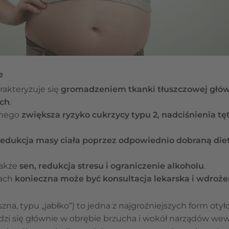
e
rakteryzuje się
gromadzeniem tkanki tłuszczowej główn
ch
.
wnego
zwiększa ryzyko
cukrzycy typu 2, nadciśnienia t
redukcja masy ciała
poprzez odpowiednio dobraną diet
także
sen, redukcja stresu i ograniczenie alkoholu
.
kach
konieczna może być konsultacja lekarska i wdrożen
zna, typu „jabłko”) to jedna z najgroźniejszych form otył
dzi się głównie w obrębie brzucha i wokół narządów wew