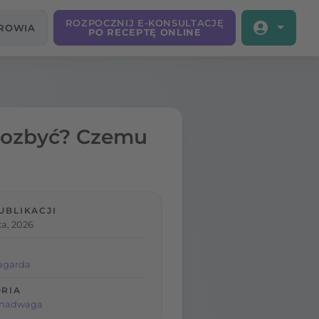
ROZPOCZNIJ E-KONSULTACJĘ
DROWIA
PO RECEPTĘ ONLINE
j pozbyć? Czemu
UBLIKACJI
a, 2026
agarda
RIA
i nadwaga