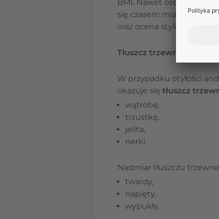
BMI. Nawet osoby z pozor
się czasem mianem otyłośc
oraz ocena stylu życia i 
Tłuszcz trzewny a tłuszc
W przypadku otyłości andr
okazuje się
tłuszcz trzewn
wątrobę,
trzustkę,
jelita,
nerki.
Nadmiar tłuszczu trzewneg
twardy,
napięty,
wypukły.