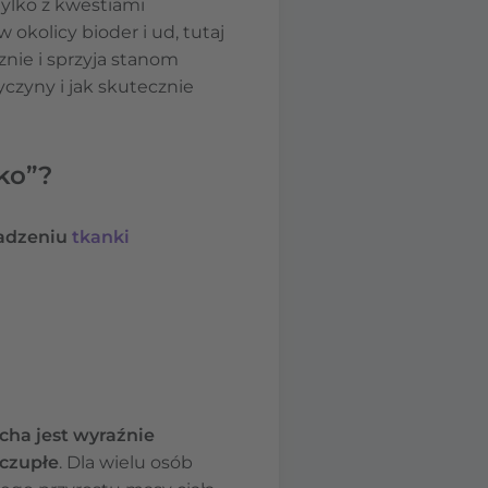
ylko z kwestiami
w okolicy bioder i ud, tutaj
cznie i sprzyja stanom
yczyny i jak skutecznie
ko”?
adzeniu
tkanki
ha jest wyraźnie
zczupłe
. Dla wielu osób