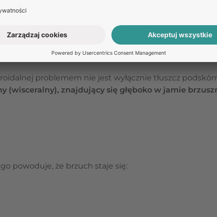
nie prawidłową wagą mogą mieć nadmierną ilość tłuszcz
i metabolicznej. Z tego względu tak ważna jest regular
parametrów metabolicznych.
z podskórny
oidalnej problemem nie jest wyłącznie tłuszcz podskórn
y (wisceralny), znajdujący się głęboko w jamie brzusz
o powoduje, że brzuch staje się: