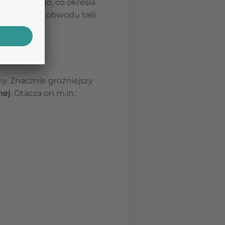
u trzewnego, co określa
na kontrola obwodu talii
y. Znacznie groźniejszy
nej
. Otacza on m.in.: