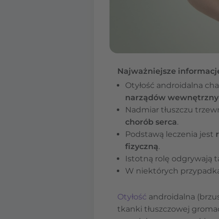
Najważniejsze informacj
Otyłość androidalna cha
narządów wewnętrzny
Nadmiar tłuszczu trze
chorób serca
.
Podstawą leczenia jest
fizyczną
.
Istotną rolę odgrywają 
W niektórych przypad
Otyłość
androidalna (brzus
tkanki tłuszczowej groma