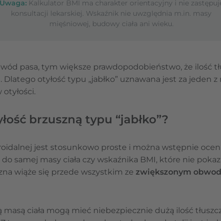
Uwaga:
Kalkulator BMI ma charakter orientacyjny i nie zastępuj
konsultacji lekarskiej. Wskaźnik nie uwzględnia m.in. masy
mięśniowej, budowy ciała ani wieku.
wód pasa, tym większe prawdopodobieństwo, że ilość t
 Dlatego otyłość typu „jabłko” uznawana jest za jeden z 
otyłości.
łość brzuszną typu “jabłko”?
oidalnej jest stosunkowo proste i można wstępnie oceni
do samej masy ciała czy wskaźnika BMI, które nie pokaz
szna wiąże się przede wszystkim ze
zwiększonym obwod
 masą ciała mogą mieć niebezpiecznie dużą ilość tłus