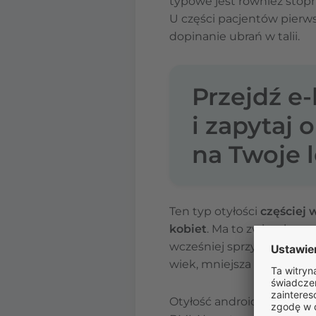
typowe jest również stop
U części pacjentów pierwsz
dopinanie ubrań w talii.
Przejdź e
i zapytaj 
na Twoje l
Ten typ otyłości
częściej 
kobiet
. Ma to związek ze
wcześniej sprzyjały odkła
wiek, mniejsza aktywność
Otyłość androidalna (typu