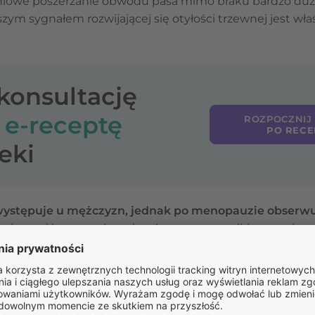
niowe poszerzanie obwodu pasa mimo braku bardzo duże
ym sygnałem rozwijającej się otyłości trzewnej jest właś
-konsultację
o
e-receptę
ROZPOCZNIJ
PO RECE
eki
występuje u mężczyzn, jednak po menopauzie obserwuj
 zmianami hormonalnymi, zwłaszcza ze spadkiem poziom
daniu tkanki tłuszczowej głównie w okolicy bioder i ud. 
 fizyczna oraz stopniowe spowolnienie metabolizmu.
 jabłko) nie zawsze jest widoczna wyłącznie na podstawi