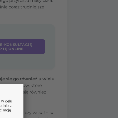
go przyrostu masy ciała.
nie coraz trudniejsze
 E-KONSULTACJĘ
PTĘ ONLINE
e się go również u wielu
u estrogenów, które
Znaczenie mają również
e masy ciała czy wskaźnika