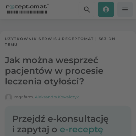
Przejdź do treści
Receptomat
»
Portal zdrowia
UŻYTKOWNIK SERWISU RECEPTOMAT
|
583 DNI
TEMU
Jak można wesprzeć
pacjentów w procesie
leczenia otyłości?
mgr farm.
Aleksandra Kowalczyk
Przejdź e-konsultację
i zapytaj o
e-receptę