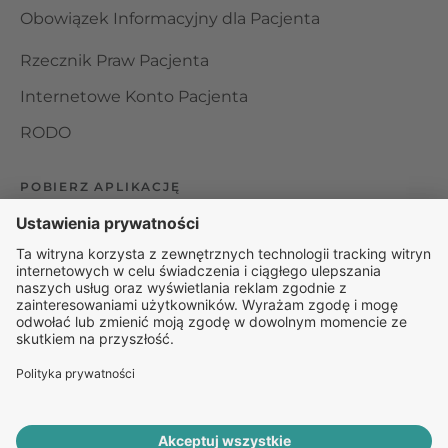
Obowiązek Informacyjny dla Pacjenta
Rzecznik Praw Pacjenta
Internetowe Konto Pacjenta
RODO
POBIERZ APLIKACJĘ
Organizator udzielania świadczeń telemedycznych jest
podmiotem leczniczym w rozumieniu ustawy z dnia 15
kwietnia 2011 roku o działalności leczniczej, wpisanym do
rejestru podmiotów wykonujących działalność leczniczą pod
numerem: 000000229172.
© 2025 Rapiomed Group Sp. z o.o.
Baza Leków
Baza
przypadłości