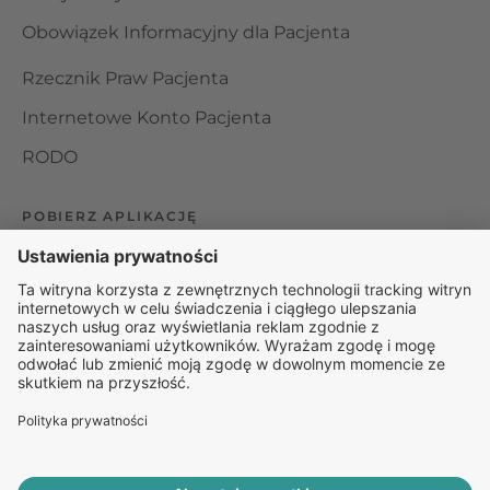
Obowiązek Informacyjny dla Pacjenta
Rzecznik Praw Pacjenta
Internetowe Konto Pacjenta
RODO
POBIERZ APLIKACJĘ
Organizator udzielania świadczeń telemedycznych jest
podmiotem leczniczym w rozumieniu ustawy z dnia 15
kwietnia 2011 roku o działalności leczniczej, wpisanym do
rejestru podmiotów wykonujących działalność leczniczą pod
numerem: 000000229172.
© 2025 Rapiomed Group Sp. z o.o.
Baza Leków
Baza