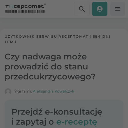
Przejdź do treści
Receptomat
»
Portal zdrowia
UŻYTKOWNIK SERWISU RECEPTOMAT
|
584 DNI
TEMU
Czy nadwaga może
prowadzić do stanu
przedcukrzycowego?
mgr farm.
Aleksandra Kowalczyk
Przejdź e-konsultację
i zapytaj o
e-receptę