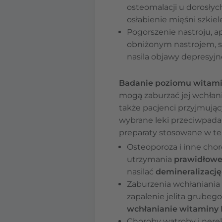
osteomalacji u dorosłyc
osłabienie mięśni szkie
Pogorszenie nastroju, a
obniżonym nastrojem, s
nasila objawy depresyjn
Badanie poziomu witami
mogą zaburzać jej wchłani
także pacjenci przyjmują
wybrane leki przeciwpadac
preparaty stosowane w ter
Osteoporoza i inne chor
utrzymania
prawidłowe
nasilać
demineralizację
Zaburzenia wchłaniania 
zapalenie jelita grubego
wchłanianie witaminy
Choroby wątroby i nere