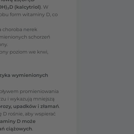
H)₂D (kalcytriol)
. W
obu form witaminy D, co
a choroba nerek
ymienionych schorzeń
ony.
ępny poziom we krwi,
ryzyka wymienionych
 wpływem promieniowania
zu i wykazują mniejszą
orozy, upadków i złamań
.
ę D rośnie, aby wspierać
taminy D może
ań ciążowych
.