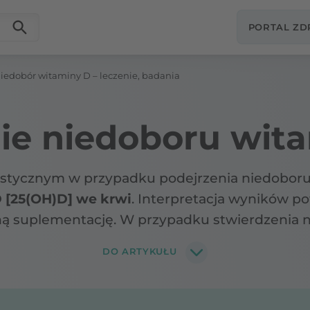
PORTAL Z
iedobór witaminy D – leczenie, badania
ie niedoboru wit
ycznym w przypadku podejrzenia niedoboru 
 [25(OH)D] we krwi
. Interpretacja wyników p
ną suplementację. W przypadku stwierdzenia n
znicze. Terapię warto wspierać
dietą bogatą w
DO ARTYKUŁU