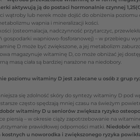
nerki aktywują ją do postaci hormonalnie czynnej 1,25(O
i wątroby lub nerek może dojść do obniżenia poziomu 
tabolizmu wapnia i mineralizacji kości.
ości (osteomalacja, nadczynność przytarczyc, przewlekł
ń gospodarki wapniowo-fosforanowej) – w przebiegu w
aminę D może być zwiększone, a jej metabolizm zaburz
czowa magazynuje witaminę D, co może obniżać jej dost
ną masą ciała są bardziej narażone na niedobory.
ie poziomu witaminy D jest zalecane u osób z grup 
mniejsza się zdolność skóry do syntezy witaminy D pod
tarsze często spędzają mniej czasu na świeżym powietr
dobór witaminy D u seniorów zwiększa ryzyko osteop
ące piersią – w okresie ciąży zapotrzebowanie na witamin
 utrzymanie prawidłowej odporności matki.
Niedobór wi
 kostnych u noworodka i zwiększonego ryzyka powikł