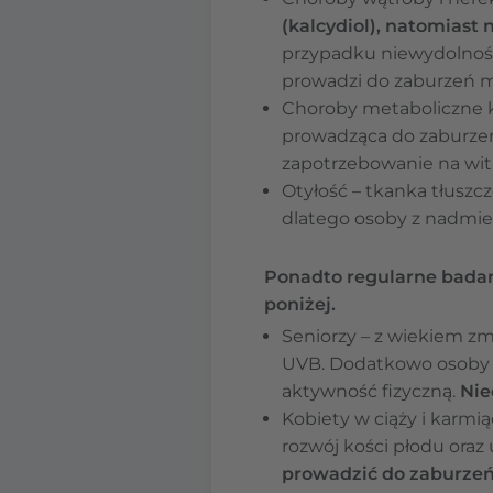
(kalcydiol), natomiast 
przypadku niewydolnośc
prowadzi do zaburzeń me
Choroby metaboliczne k
prowadząca do zaburze
zapotrzebowanie na wit
Otyłość – tkanka tłusz
dlatego osoby z nadmier
Ponadto regularne badan
poniżej.
Seniorzy – z wiekiem z
UVB. Dodatkowo osoby s
aktywność fizyczną.
Nie
Kobiety w ciąży i karmi
rozwój kości płodu oraz
prowadzić do zaburzeń