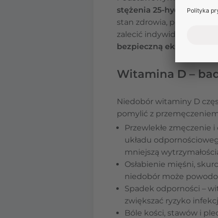
stężenia 25‑hydroksywit
stan zdrowia, porę roku 
zalecić indywidualnie dob
bezpieczną ekspozycją n
Witamina D – bad
Niedobór witaminy D częst
pomylić z przemęczenie
Przewlekłe zmęczenie i
układu odpornościowego
mniejszą wytrzymałości
Osłabienie mięśni, skurc
niedobór może powodowa
Spadek odporności – w
zwiększać ryzyko infekc
Bóle kości, stawów i pl