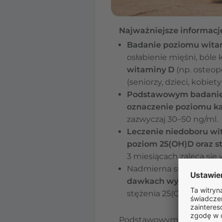
Najważniejsze informacj
Badanie poziomu wit
osłabienie mięśni, bóle 
witaminy D
(np. osteop
(seniorzy, dzieci, kobiety
Podstawowym badaniem
oznaczenie poziomu ka
zazwyczaj 30–50 ng/ml.
Leczenie niedoboru wi
poziom 25(OH)D oraz st
3 miesiącach zaleca się
Nadmierna suplementac
dawkach wyższych niż 
stężenia 25(OH)D i par
Podstawowym badaniem di