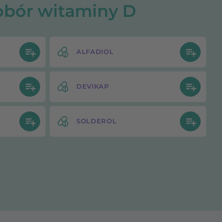
obór witaminy D
ALFADIOL
DEVIKAP
SOLDEROL