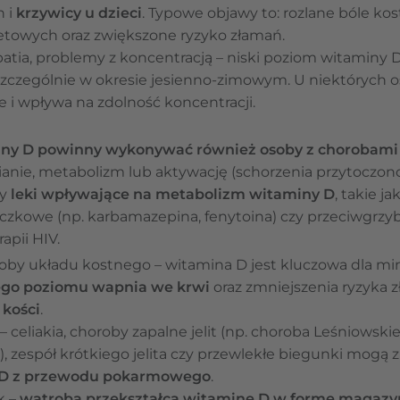
h i
krzywicy u dzieci
. Typowe objawy to: rozlane bóle kos
letowych oraz zwiększone ryzyko złamań.
patia, problemy z koncentracją – niski poziom witaminy
zczególnie w okresie jesienno-zimowym. U niektórych 
e i wpływa na zdolność koncentracji.
ny D powinny wykonywać również osoby z chorobami 
anie, metabolizm lub aktywację (schorzenia przytoczono
cy
leki wpływające na metabolizm witaminy D
, takie j
zkowe (np. karbamazepina, fenytoina) czy przeciwgrzyb
apii HIV.
oby układu kostnego – witamina D jest kluczowa dla miner
go poziomu wapnia we krwi
oraz zmniejszenia ryzyka 
 kości
.
– celiakia, choroby zapalne jelit (np. choroba Leśniowsk
), zespół krótkiego jelita czy przewlekłe biegunki mogą 
 D z przewodu pokarmowego
.
k –
wątroba przekształca witaminę D w formę magaz