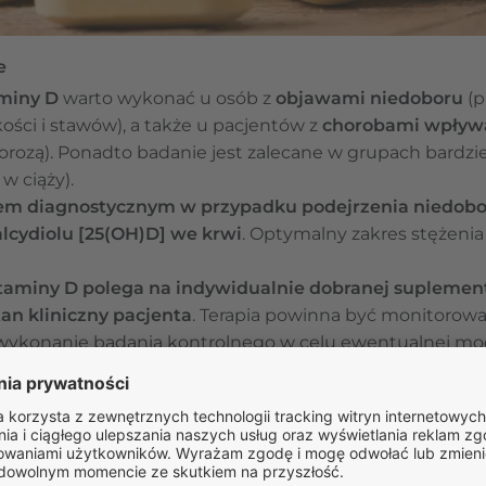
e
aminy D
warto wykonać u osób z
objawami niedoboru
(p
kości i stawów), a także u pacjentów z
chorobami wpływ
orozą). Ponadto badanie jest zalecane w grupach bardzi
 w ciąży).
 diagnostycznym w przypadku podejrzenia niedobor
lcydiolu [25(OH)D] we krwi
. Optymalny zakres stężeni
taminy D polega na indywidualnie dobranej suplement
an kliniczny pacjenta
. Terapia powinna być monitorowan
 wykonanie badania kontrolnego w celu ewentualnej mod
ja witaminy D może prowadzić do hiperkalcemii, dlate
profilaktyczne powinna odbywać się pod kontrolą lek
ametrów gospodarki wapniowo-fosforanowej.
agnostycznym w przypadku podejrzenia niedoboru wit