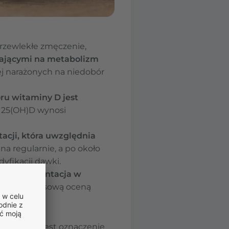
rzewlekłe zmęczenie,
ającymi na metabolizm
ej narażonych na niedobór
u witaminy D jest
a 25(OH)D wynosi
acji, która uwzględnia
a regularnie, a po około
yfikacji dawki.
go
suplementacja w
arza
,
z okresową oceną
aminy D jest oznaczenie