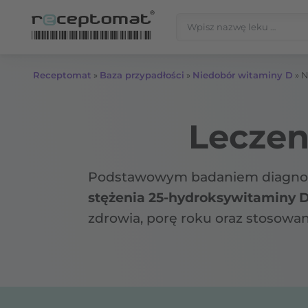
Przejdź do treści
Szukaj:
Receptomat
»
Baza przypadłości
»
Niedobór witaminy D
»
N
Leczen
Podstawowym badaniem diagnost
stężenia 25‑hydroksywitaminy D
zdrowia, porę roku oraz stosowa
indywidualnie dobrane dawki lec
ekspozycją na słońce
.