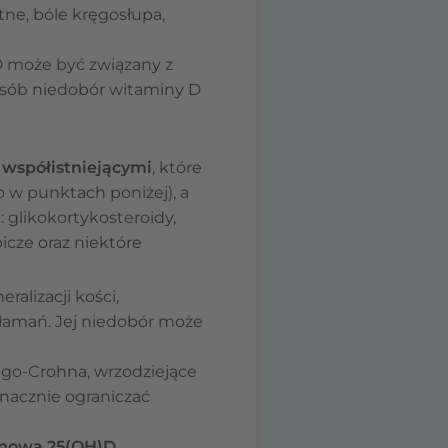
tne, bóle kręgosłupa,
 D może być związany z
osób niedobór witaminy D
współistniejącymi
, które
 w punktach poniżej), a
ak: glikokortykosteroidy,
icze oraz niektóre
alizacji kości,
złamań. Jej niedobór może
iego-Crohna, wrzodziejące
znacznie ograniczać
ynową 25(OH)D