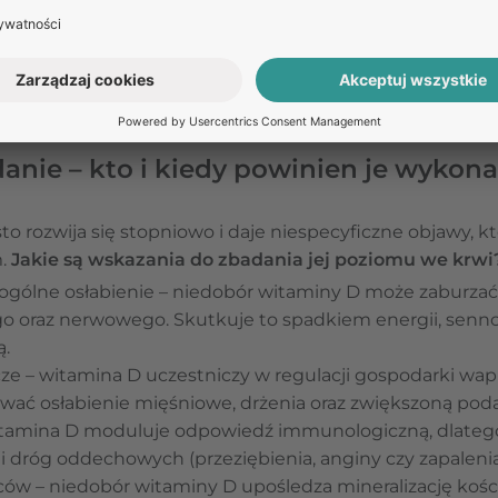
aminy D [25(OH)D] we krwi
. Interpretacja wyników pow
oraz stosowaną suplementację. W przypadku stwierdzeni
rane dawki lecznicze. Terapię warto wspierać
dietą boga
a słońce
.
anie – kto i kiedy powinien je wykon
o rozwija się stopniowo i daje niespecyficzne objawy, k
m.
Jakie są wskazania do zbadania jej poziomu we krwi
 ogólne osłabienie – niedobór witaminy D może zaburza
 oraz nerwowego. Skutkuje to spadkiem energii, sennośc
ą.
ze – witamina D uczestniczy w regulacji gospodarki wapni
ć osłabienie mięśniowe, drżenia oraz zwiększoną poda
itamina D moduluje odpowiedź immunologiczną, dlatego
ji dróg oddechowych (przeziębienia, anginy czy zapalenia
eców – niedobór witaminy D upośledza mineralizację koś