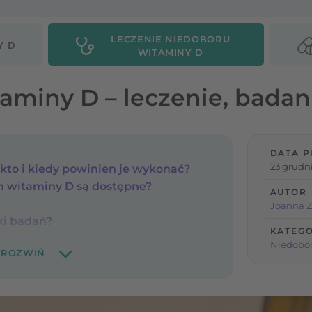
LECZENIE NIEDOBORU
Y D
WITAMINY D
aminy D – leczenie, badan
DATA P
23 grudni
kto i kiedy powinien je wykonać?
m witaminy D są dostępne?
AUTOR
Joanna Z
ki badań?
KATEGO
Niedobór