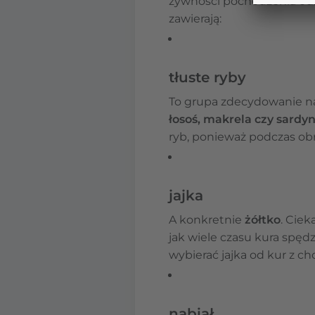
żywności pochodzenia od
zawierają:
tłuste ryby
To grupa zdecydowanie na
łosoś, makrela czy sardyn
ryb, ponieważ podczas ob
jajka
A konkretnie
żółtko
. Ciek
jak wiele czasu kura spęd
wybierać jajka od kur z 
nabiał