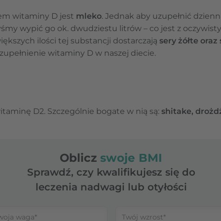
em witaminy D jest
mleko
. Jednak aby uzupełnić dzie
yśmy wypić go ok. dwudziestu litrów – co jest z oczywi
ększych ilości tej substancji dostarczają
sery żółte oraz
upełnienie witaminy D w naszej diecie.
taminę D2. Szczególnie bogate w nią są:
shitake, drożd
Oblicz
swoje BMI
Sprawdź, czy kwalifikujesz się do
leczenia nadwagi lub otyłości