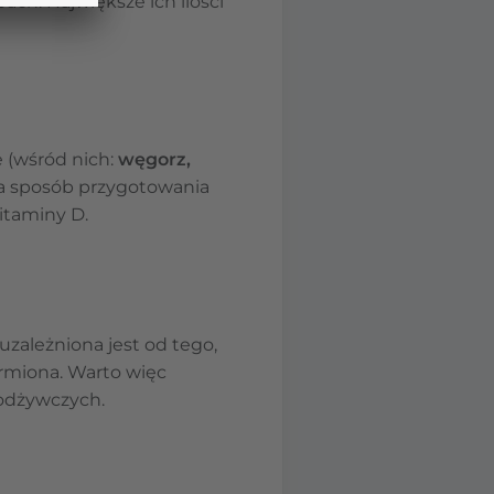
bach. Największe ich ilości
 (wśród nich:
węgorz,
na sposób przygotowania
itaminy D.
uzależniona jest od tego,
armiona. Warto więc
 odżywczych.