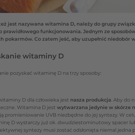
 też jest nazywana witamina D, należy do grupy zwią
prawidłowego funkcjonowania. Jednym ze sposobów j
 pokarmów. Co zatem jeść, aby uzupełnić niedobór 
skanie witaminy D
anie pozyskać witaminę D na trzy sposoby:
itaminy D dla człowieka jest
nasza produkcja
. Aby do n
neczne. Witamina D jest
wytwarzana jedynie w skórze n
ą promieniowanie UVB niezbędne do jej syntezy. W cel
inę D wystarczy już ok. dwudziestominutowy spacer lu
ektywnej syntezy musi zostać odsłonięta niemal jedna pi