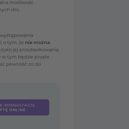
ralna możliwość
nych dni.
e występowania
ć o tym, że
nie można
yzyko jej przedawkowania.
w tym będzie proste
ieć pewność co do
 E-KONSULTACJĘ
PTĘ ONLINE