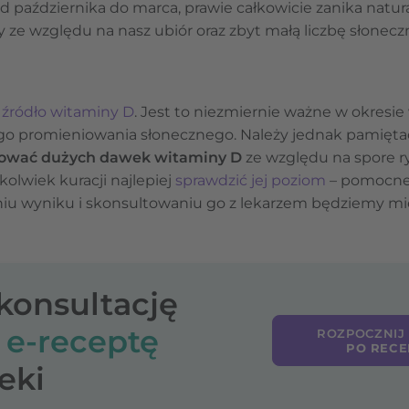
d października do marca, prawie całkowicie zanika natu
 ze względu na nasz ubiór oraz zbyt małą liczbę słonecz
 źródło witaminy D
. Jest to niezmiernie ważne w okresi
o promieniowania słonecznego. Należy jednak pamięta
tować dużych dawek witaminy D
ze względu na spore r
olwiek kuracji najlepiej
sprawdzić jej poziom
– pomocne 
niu wyniku i skonsultowaniu go z lekarzem będziemy m
-konsultację
o
e-receptę
ROZPOCZNIJ
PO RECE
eki