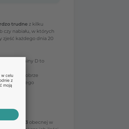
rdzo trudne
z kilku
b czy nabiału, w których
y zjeść każdego dnia 20
ością witaminy D to
lepowych
ylko dzięki dobrze
. 20% dobowego
 witaminy
D3
obecnej w