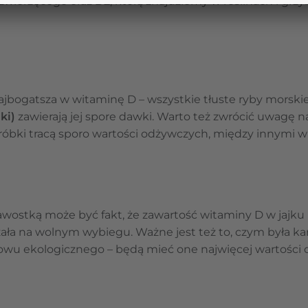
zwierzęcego oraz
D2
, którą znajdziemy w roślinach i grzy
jbogatsza w witaminę D – wszystkie tłuste ryby morskie
ki)
zawierają jej spore dawki. Warto też zwrócić uwagę 
róbki tracą sporo wartości odżywczych, między innymi w
awostką może być fakt, że zawartość witaminy D w jajku 
zała na wolnym wybiegu. Ważne jest też to, czym była k
chowu ekologicznego – będą mieć one najwięcej wartości