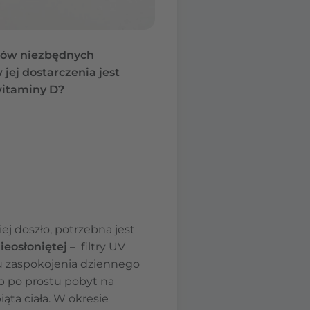
zków niezbędnych
ej dostarczenia jest
witaminy D?
iej doszło, potrzebna jest
ieosłoniętej
– filtry UV
u zaspokojenia dziennego
b po prostu pobyt na
ąta ciała. W okresie