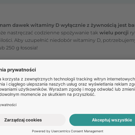
nam dawek witaminy D wyłącznie z żywnością jest ba
e nastręczać codzienne spożywanie tak
wielu porcji
ry
 ilości. Aby uzupełnić niedobór witaminy D, potrzebujem
lub 250 g łososia!
ożliwości ekonomiczne
– produkty z największą zawart
woce morza, czyli jedne z najdroższych artykułów na sk
ta stanowić powinna uzupełnienie syntezy skórnej
. T
cowanemu jadłospisowi jesteśmy w stanie uzupełnić ok
1
minę D
.
 witaminy D
h spożywczych może występować w dwóch postaciach: