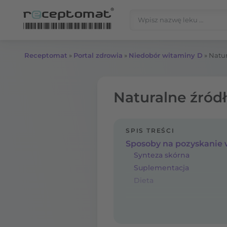
Przejdź do treści
Szukaj:
Receptomat
»
Portal zdrowia
»
Niedobór witaminy D
»
Natur
Naturalne źródł
SPIS TREŚCI
Sposoby na pozyskanie
Synteza skórna
Suplementacja
Dieta