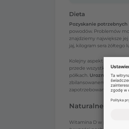
Dieta
Pozyskanie potrzebnych 
powodów. Problemów moż
znajdziemy największe jej
jaj, kilogram sera żółtego 
Kolejny aspekt to nasze
m
przede wszystkim ryby i o
półkach.
Urozmaicona die
zbilansowanemu i zróżni
zapotrzebowania na wita
Naturalne źródła
Witamina D w produktac