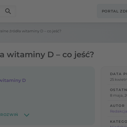
PORTAL Z
alne źródła witaminy D – co jeść?
a witaminy D – co jeść?
DATA P
25 kwietn
 witaminy D
OSTATN
8 maja, 
AUTOR
Redakcja
KATEGO
Niedobór