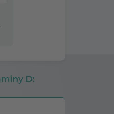
e
aminy D: