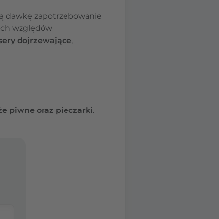
nną dawkę zapotrzebowanie
stych względów
 sery dojrzewające
,
że piwne oraz pieczarki
.