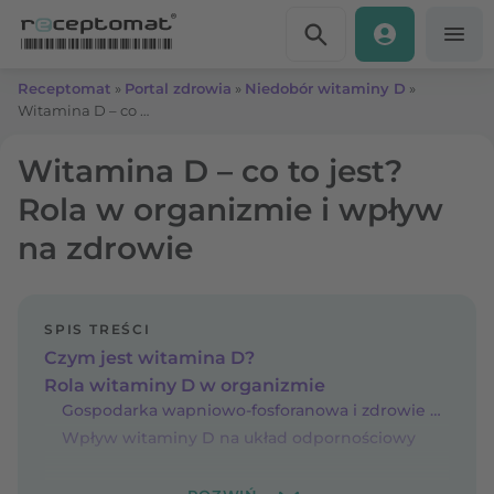
Przejdź do treści
Receptomat
»
Portal zdrowia
»
Niedobór witaminy D
»
Witamina D – co to jest? Rola w organizmie i wpływ na zdrowie
Witamina D – co to jest?
Rola w organizmie i wpływ
na zdrowie
SPIS TREŚCI
Czym jest witamina D?
Rola witaminy D w organizmie
Gospodarka wapniowo-fosforanowa i zdrowie kości
Wpływ witaminy D na układ odpornościowy