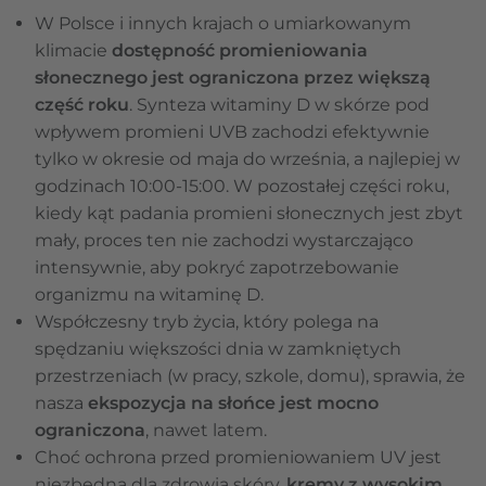
W Polsce i innych krajach o umiarkowanym
klimacie
dostępność promieniowania
słonecznego jest ograniczona przez większą
część roku
. Synteza witaminy D w skórze pod
wpływem promieni UVB zachodzi efektywnie
tylko w okresie od maja do września, a najlepiej w
godzinach 10:00-15:00. W pozostałej części roku,
kiedy kąt padania promieni słonecznych jest zbyt
mały, proces ten nie zachodzi wystarczająco
intensywnie, aby pokryć zapotrzebowanie
organizmu na witaminę D.
Współczesny tryb życia, który polega na
spędzaniu większości dnia w zamkniętych
przestrzeniach (w pracy, szkole, domu), sprawia, że
nasza
ekspozycja na słońce jest mocno
ograniczona
, nawet latem.
Choć ochrona przed promieniowaniem UV jest
niezbędna dla zdrowia skóry,
kremy z wysokim