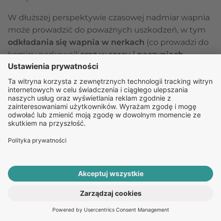
W dłuższej perspektywie czasowej nadmiar wapnia
może prowadzić do poważnych uszkodzeń, w tym
odkładania się wapnia w nerkach
(co prowadzi do
kamicy nerkowej)
oraz w sercu i naczyniach
krwionośnych
, co może skutkować zaburzeniami
rytmu serca.
Jak zadbać o prawidłowy poziom
witaminy D? Praktyczne wskazówki
Aby utrzymać optymalny poziom witaminy D w
organizmie, warto wdrożyć kilka prostych, ale
skutecznych nawyków, które wspierają jej naturalną
produkcję oraz dostarczanie przez dietę i
suplementację.
ROZPOCZNIJ E-KONSULTACJĘ
Staraj się korzystać z rozsądnej ekspozycji na
PO RECEPTĘ ONLINE
słońce w okresie wiosenno-letnim
, kiedy