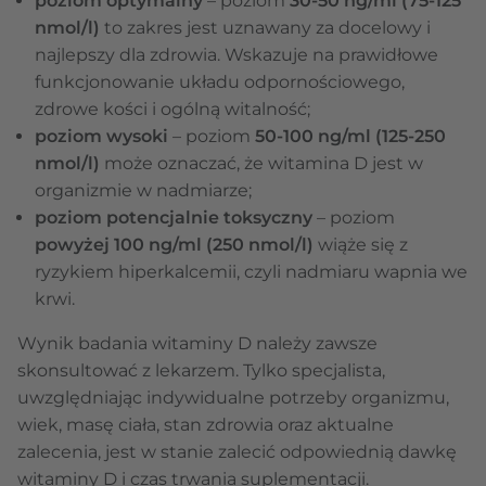
poziom optymalny
– poziom
30-50 ng/ml (75-125
nmol/l)
to zakres jest uznawany za docelowy i
najlepszy dla zdrowia. Wskazuje na prawidłowe
funkcjonowanie układu odpornościowego,
zdrowe kości i ogólną witalność;
poziom wysoki
– poziom
50-100 ng/ml (125-250
nmol/l)
może oznaczać, że witamina D jest w
organizmie w nadmiarze;
poziom potencjalnie toksyczny
– poziom
powyżej 100 ng/ml (250 nmol/l)
wiąże się z
ryzykiem hiperkalcemii, czyli nadmiaru wapnia we
krwi.
Wynik badania witaminy D należy zawsze
skonsultować z lekarzem. Tylko specjalista,
uwzględniając indywidualne potrzeby organizmu,
wiek, masę ciała, stan zdrowia oraz aktualne
zalecenia, jest w stanie zalecić odpowiednią dawkę
witaminy D i czas trwania suplementacji.