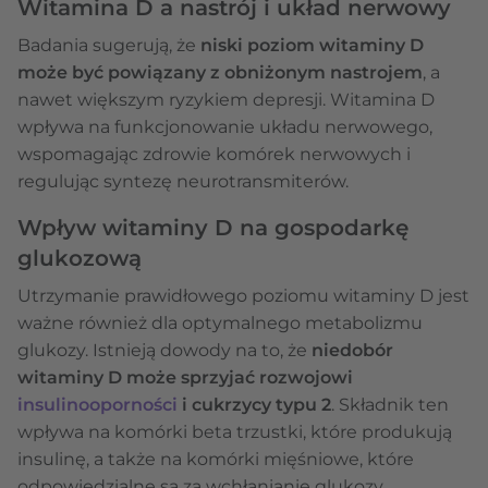
Witamina D a nastrój i układ nerwowy
Badania sugerują, że
niski poziom witaminy D
może być powiązany z obniżonym nastrojem
, a
nawet większym ryzykiem depresji. Witamina D
wpływa na funkcjonowanie układu nerwowego,
wspomagając zdrowie komórek nerwowych i
regulując syntezę neurotransmiterów.
Wpływ witaminy D na gospodarkę
glukozową
Utrzymanie prawidłowego poziomu witaminy D jest
ważne również dla optymalnego metabolizmu
glukozy. Istnieją dowody na to, że
niedobór
witaminy D może sprzyjać rozwojowi
insulinooporności
i cukrzycy typu 2
. Składnik ten
wpływa na komórki beta trzustki, które produkują
insulinę, a także na komórki mięśniowe, które
odpowiedzialne są za wchłanianie glukozy.