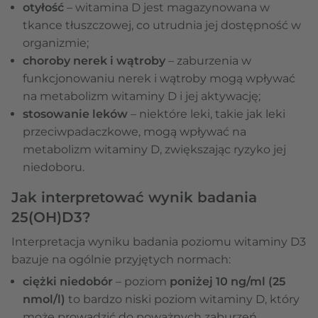
otyłość
– witamina D jest magazynowana w
tkance tłuszczowej, co utrudnia jej dostępność w
organizmie;
choroby nerek i wątroby
– zaburzenia w
funkcjonowaniu nerek i wątroby mogą wpływać
na metabolizm witaminy D i jej aktywację;
stosowanie leków
– niektóre leki, takie jak leki
przeciwpadaczkowe, mogą wpływać na
metabolizm witaminy D, zwiększając ryzyko jej
niedoboru.
Jak interpretować wynik badania
25(OH)D3?
Interpretacja wyniku badania poziomu witaminy D3
bazuje na ogólnie przyjętych normach:
ciężki niedobór
– poziom
poniżej 10 ng/ml (25
nmol/l)
to bardzo niski poziom witaminy D, który
może prowadzić do poważnych zaburzeń