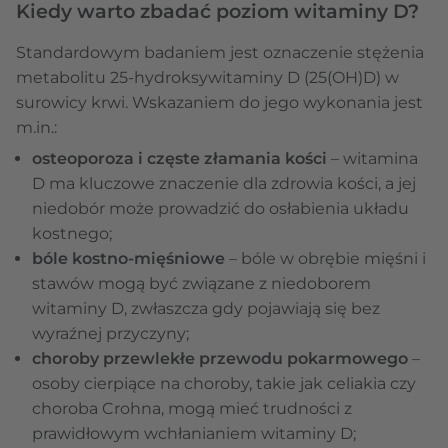
Kiedy warto zbadać poziom witaminy D?
Standardowym badaniem jest oznaczenie stężenia
metabolitu 25-hydroksywitaminy D (25(OH)D) w
surowicy krwi. Wskazaniem do jego wykonania jest
m.in.:
osteoporoza i częste złamania kości
– witamina
D ma kluczowe znaczenie dla zdrowia kości, a jej
niedobór może prowadzić do osłabienia układu
kostnego;
bóle kostno-mięśniowe
– bóle w obrębie mięśni i
stawów mogą być związane z niedoborem
witaminy D, zwłaszcza gdy pojawiają się bez
wyraźnej przyczyny;
choroby przewlekłe przewodu pokarmowego
–
osoby cierpiące na choroby, takie jak celiakia czy
choroba Crohna, mogą mieć trudności z
prawidłowym wchłanianiem witaminy D;