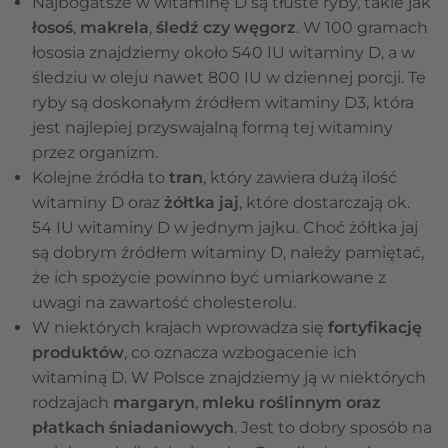
Najbogatsze w witaminę D są tłuste ryby, takie jak
łosoś
,
makrela
,
śledź czy węgorz
. W 100 gramach
łososia znajdziemy około 540 IU witaminy D, a w
śledziu w oleju nawet 800 IU w dziennej porcji. Te
ryby są doskonałym źródłem witaminy D3, która
jest najlepiej przyswajalną formą tej witaminy
przez organizm.
Kolejne źródła to
tran
, który zawiera dużą ilość
witaminy D oraz
żółtka jaj
, które dostarczają ok.
54 IU witaminy D w jednym jajku. Choć żółtka jaj
są dobrym źródłem witaminy D, należy pamiętać,
że ich spożycie powinno być umiarkowane z
uwagi na zawartość cholesterolu.
W niektórych krajach wprowadza się
fortyfikację
produktów
, co oznacza wzbogacenie ich
witaminą D. W Polsce znajdziemy ją w niektórych
rodzajach
margaryn
,
mleku roślinnym oraz
płatkach śniadaniowych
. Jest to dobry sposób na