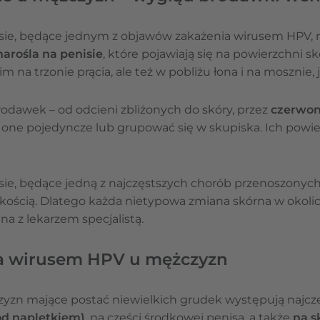
sie, będące jednym z objawów zakażenia wirusem HPV, 
arośla na penisie
, które pojawiają się na powierzchni sk
m na trzonie prącia, ale też w pobliżu łona i na mosznie, 
odawek – od odcieni zbliżonych do skóry, przez
czerwon
 one pojedyncze lub grupować się w skupiska. Ich powi
sie, będące jedną z najczęstszych chorób przenoszonyc
elkością. Dlatego każda nietypowa zmiana skórna w okol
a z lekarzem specjalistą.
a wirusem HPV u mężczyzn
yzn mające postać niewielkich grudek występują najcz
od napletkiem)
, na części środkowej penisa, a także
na s