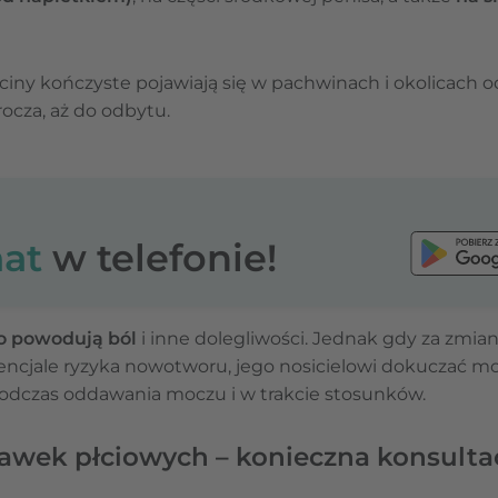
ciny kończyste pojawiają się w pachwinach i okolicach 
rocza, aż do odbytu.
at
w telefonie!
o powodują ból
i inne dolegliwości. Jednak gdy za zmi
ncjale ryzyka nowotworu, jego nosicielowi dokuczać mo
odczas oddawania moczu i w trakcie stosunków.
awek płciowych – konieczna konsultac