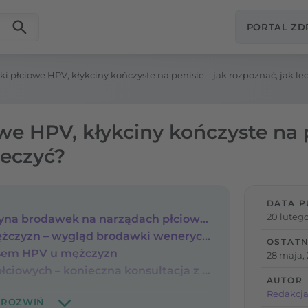
PORTAL Z
i płciowe HPV, kłykciny kończyste na penisie – jak rozpoznać, jak le
e HPV, kłykciny kończyste na p
leczyć?
DATA P
20 lutego
Zakażenie HPV – przyczyna brodawek na narządach płciowych
Kłykciny kończyste u mężczyzn – wygląd brodawki wenerycznej
OSTATN
sem HPV u mężczyzn
28 maja,
Podejrzenie brodawek płciowych – konieczna konsultacja z lekarzem
AUTOR
Redakcja