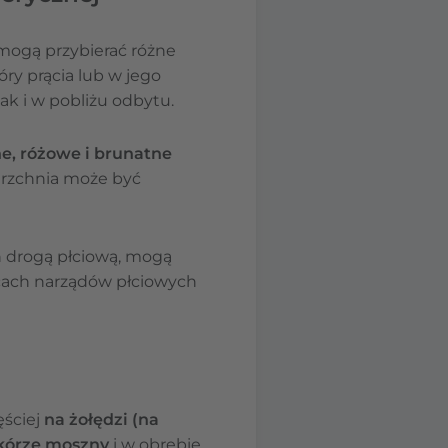
mogą przybierać różne
óry prącia lub w jego
jak i w pobliżu odbytu.
e, różowe i brunatne
erzchnia może być
h drogą płciową, mogą
icach narządów płciowych
ęściej
na żołędzi (na
kórze moszny
i w obrębie