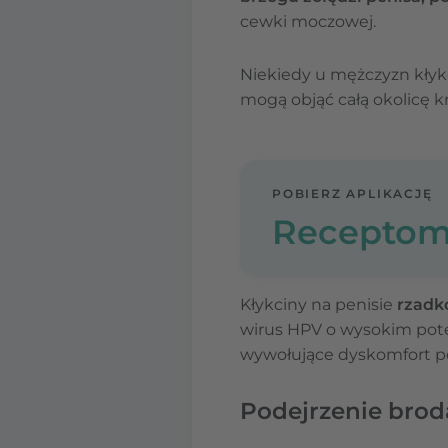
cewki moczowej.
Niekiedy u mężczyzn kłyk
mogą objąć całą okolicę k
POBIERZ APLIKACJĘ
Receptom
Kłykciny na penisie
rzadk
wirus HPV o wysokim pote
wywołujące dyskomfort p
Podejrzenie brod