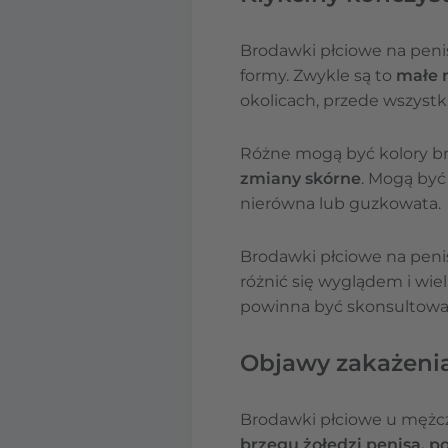
Brodawki płciowe na peni
formy. Zwykle są to
małe n
okolicach, przede wszystki
Różne mogą być kolory br
zmiany skórne
. Mogą być
nierówna lub guzkowata.
Brodawki płciowe na peni
różnić się wyglądem i wi
powinna być skonsultowan
Objawy zakażeni
Brodawki płciowe u mężcz
brzegu żołędzi penisa, p