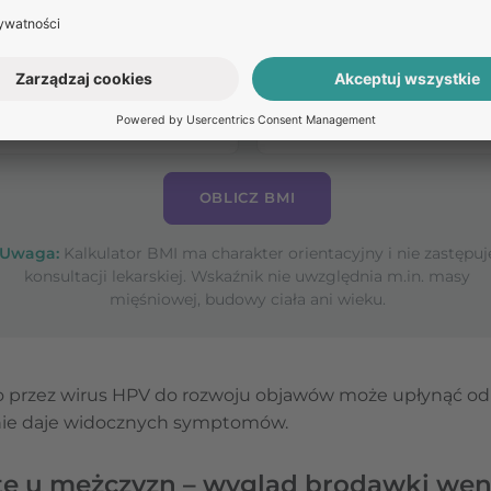
Sprawdź, czy kwalifikujesz się do
leczenia nadwagi lub otyłości
OBLICZ BMI
Uwaga:
Kalkulator BMI ma charakter orientacyjny i nie zastępuj
konsultacji lekarskiej. Wskaźnik nie uwzględnia m.in. masy
mięśniowej, budowy ciała ani wieku.
przez wirus HPV do rozwoju objawów może upłynąć od k
y nie daje widocznych symptomów.
te u mężczyzn – wygląd brodawki wen