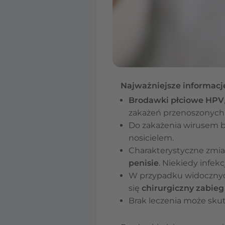
Najważniejsze informacj
Brodawki płciowe HPV
zakażeń przenoszonych 
Do zakażenia wirusem 
nosicielem.
Charakterystyczne zmian
penisie
. Niekiedy infe
W przypadku widocznych
się
chirurgiczny zabieg
Brak leczenia może sk