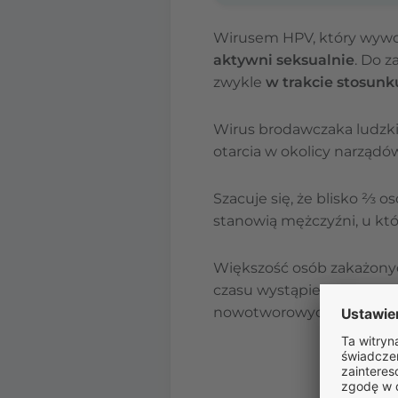
Wirusem HPV, który wyw
aktywni seksualnie
. Do 
zwykle
w trakcie stosunk
Wirus brodawczaka ludzki
otarcia w okolicy narządó
Szacuje się, że blisko ⅔ 
stanowią mężczyźni, u kt
Większość osób zakażonyc
czasu wystąpienia zmian 
nowotworowych. Ryzyko zwi