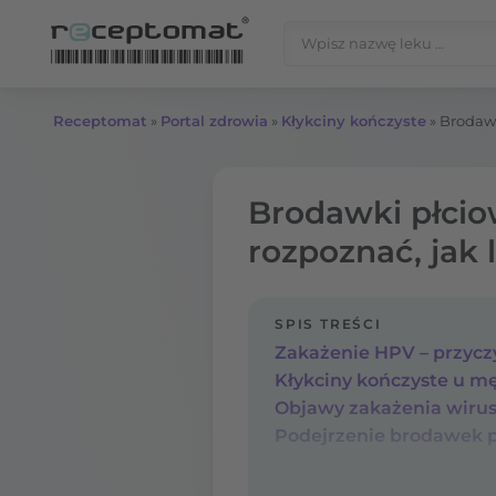
Przejdź do treści
Szukaj:
Receptomat
»
Portal zdrowia
»
Kłykciny kończyste
»
Brodawk
Brodawki płciow
rozpoznać, jak 
SPIS TREŚCI
Objawy zakażenia wiru