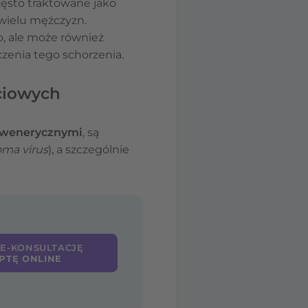
ęsto traktowane jako
wielu mężczyzn.
, ale może również
zenia tego schorzenia.
ciowych
 wenerycznymi
, są
ma virus
), a szczególnie
 E-KONSULTACJĘ
PTĘ ONLINE