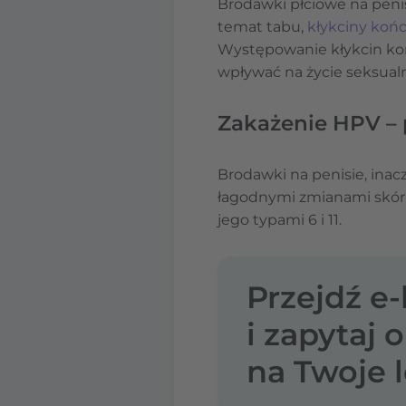
Brodawki płciowe na peni
temat tabu,
kłykciny koń
Występowanie kłykcin koń
wpływać na życie seksual
Zakażenie HPV –
Brodawki na penisie, ina
łagodnymi zmianami skór
jego typami 6 i 11.
Przejdź e
i zapytaj 
na Twoje l