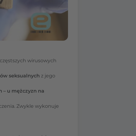
ajczęstszych wirusowych
tów seksualnych
z jego
h – u mężczyzn na
czenia. Zwykle wykonuje