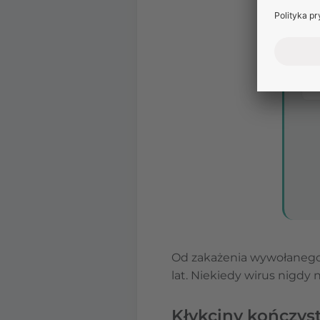
Od zakażenia wywołanego 
lat. Niekiedy wirus nigd
Kłykciny kończys