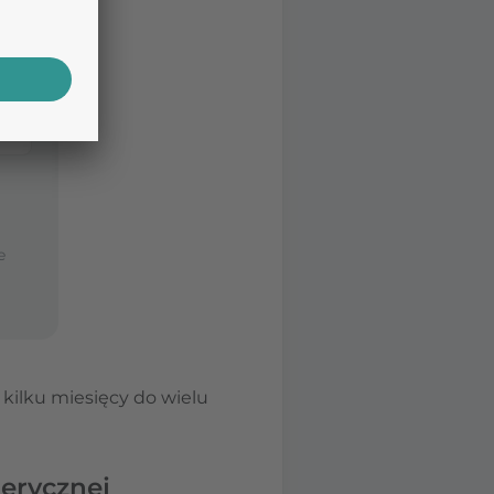
e
ilku miesięcy do wielu
erycznej