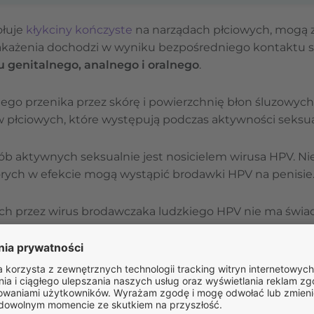
ołuje
kłykciny kończyste
na narządach płciowych, mogą z
zakażenia dochodzi w wyniku bezpośredniego kontaktu sk
u genitalnego, analnego i oralnego
.
ego przenika przez skórę i powierzchnię błon śluzowyc
w płciowych, które występują podczas aktywności seksua
osób aktywnych seksualnie jest nosicielem wirusa HPV. N
órych w efekcie mogą wystąpić brodawki HPV na penisie
h przez wirus brodawczaka ludzkiego HPV nie ma świa
skórnych na narządach płciowych lub ich powikłań w pos
ązane jest z rakiem szyjki macicy u kobiet, a u mężczyz
Oblicz
swoje BMI