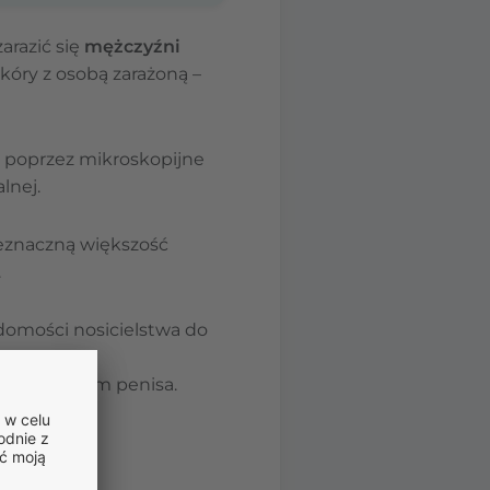
arazić się
mężczyźni
óry z osobą zarażoną –
h poprzez mikroskopijne
lnej.
ieznaczną większość
.
domości nosicielstwa do
taci zmian
n – z rakiem penisa.