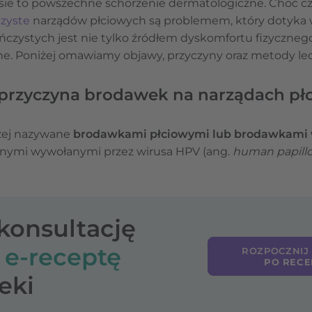
sie to powszechne schorzenie dermatologiczne. Choć cz
czyste
narządów płciowych są problemem, który dotyka 
czystych jest nie tylko źródłem dyskomfortu fizycznego
ne. Poniżej omawiamy objawy, przyczyny oraz metody lec
 przyczyna brodawek na narządach pł
czej nazywane
brodawkami płciowymi lub brodawkami
nymi wywołanymi przez wirusa HPV (ang.
human papillo
-konsultację
o
e-receptę
ROZPOCZNIJ
PO RECE
eki