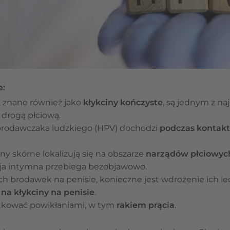
e:
, znane również jako
kłykciny kończyste
, są jednym z n
drogą płciową.
brodawczaka ludzkiego (HPV) dochodzi
podczas kontak
y skórne lokalizują się na obszarze
narządów płciowyc
kcja intymna przebiega bezobjawowo.
 brodawek na penisie, konieczne jest wdrożenie ich le
 na kłykciny na penisie
.
utkować powikłaniami, w tym
rakiem prącia
.