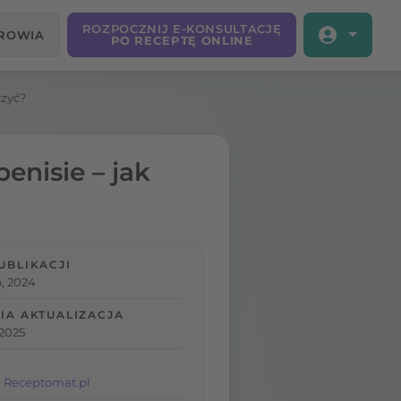
ROZPOCZNIJ E-KONSULTACJĘ
DROWIA
PO RECEPTĘ ONLINE
czyć?
enisie – jak
UBLIKACJI
, 2024
IA AKTUALIZACJA
 2025
 Receptomat.pl