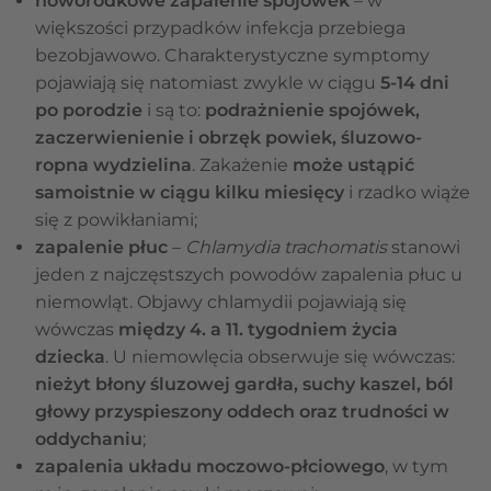
noworodkowe zapalenie spojówek
– w
większości przypadków infekcja przebiega
bezobjawowo. Charakterystyczne symptomy
pojawiają się natomiast zwykle w ciągu
5-14 dni
po porodzie
i są to:
podrażnienie spojówek,
zaczerwienienie i obrzęk powiek, śluzowo-
ropna wydzielina
. Zakażenie
może ustąpić
samoistnie w ciągu kilku miesięcy
i rzadko wiąże
się z powikłaniami;
zapalenie płuc
–
Chlamydia trachomatis
stanowi
jeden z najczęstszych powodów zapalenia płuc u
niemowląt. Objawy chlamydii pojawiają się
wówczas
między 4. a 11. tygodniem życia
dziecka
. U niemowlęcia obserwuje się wówczas:
nieżyt błony śluzowej gardła, suchy kaszel, ból
głowy przyspieszony oddech oraz trudności w
oddychaniu
;
zapalenia układu moczowo-płciowego
, w tym