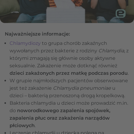
Najważniejsze informacje:
Chlamydiozy
to grupa chorób zakaźnych
wywołanych przez bakterie z rodziny
Chlamydia
, z
którymi zmagają się głównie osoby aktywne
seksualnie. Zakażenie może dotknąć również
dzieci zakażonych przez matkę podczas porodu
.
W grupie najmłodszych pacjentów obserwowane
jest też zakażenie
Chlamydia pneumoniae
u
dzieci – bakterią przenoszoną drogą kropelkową.
Bakteria chlamydia u dzieci może prowadzić m.in.
do
noworodkowego zapalenia spojówek,
zapalenia płuc oraz zakażenia narządów
płciowych
.
Leczenie chlamydii u dziecka polega na