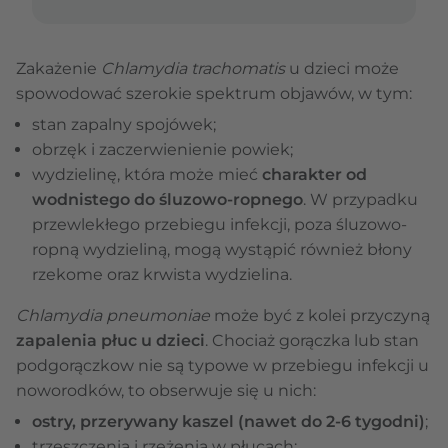
Zakażenie
Chlamydia trachomatis
u dzieci może
spowodować szerokie spektrum objawów, w tym:
stan zapalny spojówek;
obrzęk i zaczerwienienie powiek;
wydzielinę, która może mieć
charakter od
wodnistego do śluzowo-ropnego
. W przypadku
przewlekłego przebiegu infekcji, poza śluzowo-
ropną wydzieliną, mogą wystąpić również błony
rzekome oraz krwista wydzielina.
Chlamydia pneumoniae
może być z kolei przyczyną
zapalenia płuc u dzieci
. Chociaż gorączka lub stan
podgorączkow nie są typowe w przebiegu infekcji u
noworodków, to obserwuje się u nich:
ostry, przerywany kaszel (nawet do 2-6 tygodni)
;
trzeszczenia i rzężenia w płucach;