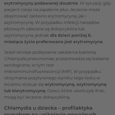
erytromycyny podawanej doustnie
. W sytuacji, gdy
pacjent cierpi na zapalenie płuc, leczenie może
obejmować zarówno erytromycynę, jak i
azytromycynę. W przypadku infekcji narządów
płciowych zalecane są doksycyklina lub
azytromycyna, jednak
dla dzieci poniżej 6.
miesiąca życia preferowana jest erytromycyna
.
Jeżeli istnieje podejrzenie zakażenia bakterią
Chlamydia pneumoniae
, przeprowadza się badanie
serologiczne, w tym test
mikroimmunofluorescencji (MIF). W przypadku
otrzymania pozytywnego wyniku tego testu w
leczeniu stosuje się
erytromycynę, azytromycynę
lub klarytromycynę
. Dzieci, które ukończyły 8 lat,
mogą być leczone doksycykliną.
Chlamydia u dziecka – profilaktyka
sposobem na uniknięcie poważnych