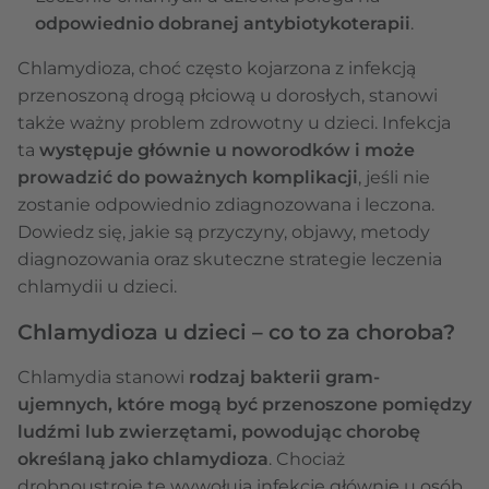
odpowiednio dobranej antybiotykoterapii
.
Chlamydioza, choć często kojarzona z infekcją
przenoszoną drogą płciową u dorosłych, stanowi
także ważny problem zdrowotny u dzieci. Infekcja
ta
występuje głównie u noworodków i może
prowadzić do poważnych komplikacji
, jeśli nie
zostanie odpowiednio zdiagnozowana i leczona.
Dowiedz się, jakie są przyczyny, objawy, metody
diagnozowania oraz skuteczne strategie leczenia
chlamydii u dzieci.
Chlamydioza u dzieci – co to za choroba?
Chlamydia stanowi
rodzaj bakterii gram-
ujemnych, które mogą być przenoszone pomiędzy
ludźmi lub zwierzętami, powodując chorobę
określaną jako chlamydioza
. Chociaż
drobnoustroje te wywołują infekcje głównie u osób