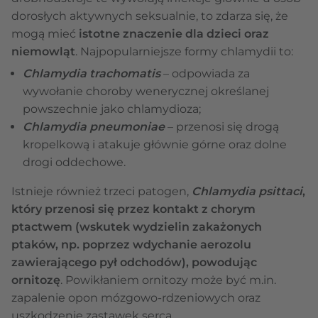
dorosłych aktywnych seksualnie, to zdarza się, że
mogą mieć
istotne znaczenie dla dzieci oraz
niemowląt
. Najpopularniejsze formy chlamydii to:
Chlamydia trachomatis
– odpowiada za
wywołanie choroby wenerycznej określanej
powszechnie jako chlamydioza;
Chlamydia pneumoniae
– przenosi się drogą
kropelkową i atakuje głównie górne oraz dolne
drogi oddechowe.
Istnieje również trzeci patogen,
Chlamydia psittaci
,
który przenosi się przez kontakt z chorym
ptactwem (wskutek wydzielin zakażonych
ptaków, np. poprzez wdychanie aerozolu
zawierającego pył odchodów), powodując
ornitozę
. Powikłaniem ornitozy może być m.in.
zapalenie opon mózgowo-rdzeniowych oraz
uszkodzenie zastawek serca.