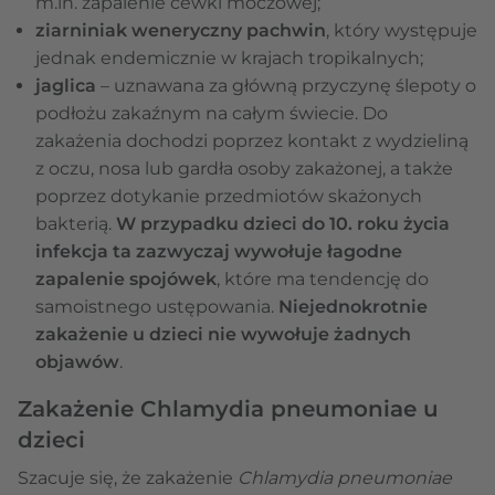
m.in. zapalenie cewki moczowej;
ziarniniak weneryczny pachwin
, który występuje
jednak endemicznie w krajach tropikalnych;
jaglica
– uznawana za główną przyczynę ślepoty o
podłożu zakaźnym na całym świecie. Do
zakażenia dochodzi poprzez kontakt z wydzieliną
z oczu, nosa lub gardła osoby zakażonej, a także
poprzez dotykanie przedmiotów skażonych
bakterią.
W przypadku dzieci do 10. roku życia
infekcja ta zazwyczaj wywołuje łagodne
zapalenie spojówek
, które ma tendencję do
samoistnego ustępowania.
Niejednokrotnie
zakażenie u dzieci nie wywołuje żadnych
objawów
.
Zakażenie Chlamydia pneumoniae u
dzieci
Szacuje się, że zakażenie
Chlamydia pneumoniae