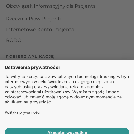
Obowiązek Informacyjny dla Pacjenta
Rzecznik Praw Pacjenta
Internetowe Konto Pacjenta
RODO
POBIERZ APLIKACJĘ
Organizator udzielania świadczeń telemedycznych jest
podmiotem leczniczym w rozumieniu ustawy z dnia 15
kwietnia 2011 roku o działalności leczniczej, wpisanym do
rejestru podmiotów wykonujących działalność leczniczą pod
numerem: 000000229172.
© 2025 Rapiomed Group Sp. z o.o.
Baza Leków
Baza
przypadłości