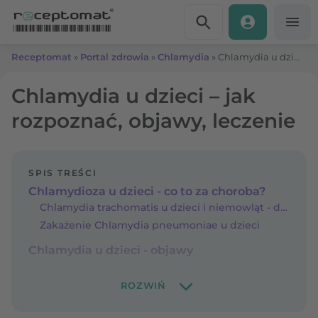
Przejdź do treści
Receptomat
»
Portal zdrowia
»
Chlamydia
»
Chlamydia u dzieci – jak rozpoznać, objawy, leczenie
Chlamydia u dzieci – jak
rozpoznać, objawy, leczenie
SPIS TREŚCI
Chlamydioza u dzieci - co to za choroba?
Chlamydia trachomatis u dzieci i niemowląt - drogi zakażenia
Zakażenie Chlamydia pneumoniae u dzieci
Chlamydia u dzieci - objawy