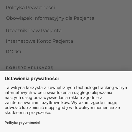
Polityka Prywatności
Obowiązek Informacyjny dla Pacjenta
Rzecznik Praw Pacjenta
Internetowe Konto Pacjenta
RODO
POBIERZ APLIKACJĘ
Organizator udzielania świadczeń telemedycznych jest
podmiotem leczniczym w rozumieniu ustawy z dnia 15
kwietnia 2011 roku o działalności leczniczej, wpisanym do
rejestru podmiotów wykonujących działalność leczniczą pod
numerem: 000000229172.