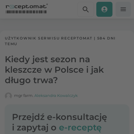
Przejdź do treści
Receptomat
»
Portal zdrowia
UŻYTKOWNIK SERWISU RECEPTOMAT
|
584 DNI
TEMU
Kiedy jest sezon na
kleszcze w Polsce i jak
długo trwa?
mgr farm.
Aleksandra Kowalczyk
Przejdź e-konsultację
i zapytaj o
e-receptę