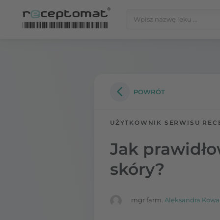
Przejdź do treści
Szukaj:
Receptomat
»
Portal zdrowia
POWRÓT
UŻYTKOWNIK SERWISU REC
Jak prawidło
skóry?
mgr farm.
Aleksandra Kowa