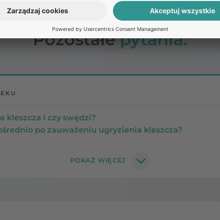
Pozostałe
pytania:
LEKU
e kleszcza i czy swędzi?
ośrednio po zauważeniu ugryzienia kleszcza?