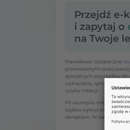
Przejdź e-
i zapytaj o
na Twoje le
Prawidłowe i bezpieczne
us
przenoszonymi przez pasożyt
specjalnych przyrządów do w
wykręcania, zgniatania lub 
ryzyko infekcji.
Po usunięciu miejsce ukąsz
szybko wykryć ewentualne o
obrzękiem. W razie wątpliwo