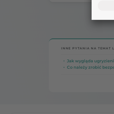
INNE PYTANIA NA TEMAT 
Jak wygląda ugryzieni
Co należy zrobić bezp