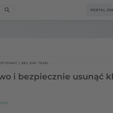
PORTAL Z
EPTOMAT
|
582 DNI TEMU
wo i bezpiecznie usunąć k
lczyk