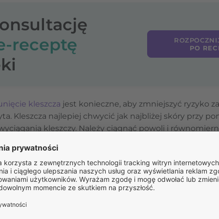
konsultację
e-receptę
ROZPOCZNI
PO REC
ki
unięcie kleszcza
jest konieczne, aby zmniejszyć ryzyko 
a. Kleszcza najlepiej chwycić jak najbliżej skóry przy p
yciągania kleszczy. Należy ciągnąć powoli i równomierni
rozrywania ciała pasożyta, ponieważ pozostawienie jego 
enia należy zdezynfekować, a obserwacja skóry w ciągu 
bjawy zakażenia, takie jak rumień wędrujący czy zacze
ści warto skonsultować się z lekarzem.