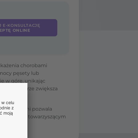
J E-KONSULTACJĘ
EPTĘ ONLINE
zakażenia chorobami
omocy pęsety lub
e w górę, unikając
części w skórze zwiększa
kolejnych dni pozwala
rwienienie z towarzyszącym