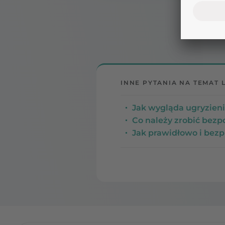
INNE PYTANIA NA TEMAT 
Jak wygląda ugryzieni
Co należy zrobić bezp
Jak prawidłowo i bezp