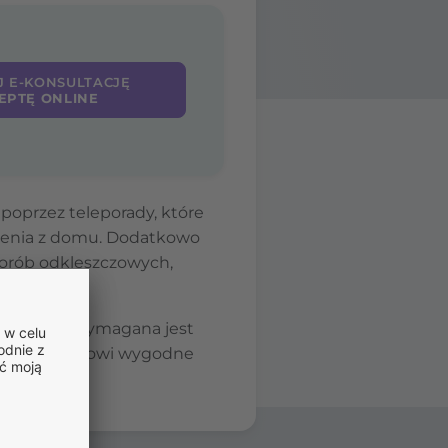
J E-KONSULTACJĘ
EPTĘ ONLINE
poprzez teleporady, które
zenia z domu. Dodatkowo
horób odkleszczowych,
ć się, czy wymagana jest
. Portal stanowi wygodne