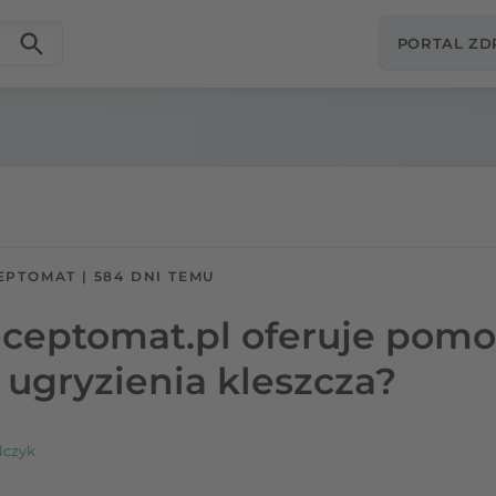
PORTAL Z
EPTOMAT
|
584 DNI TEMU
Receptomat.pl oferuje po
ugryzienia kleszcza?
lczyk