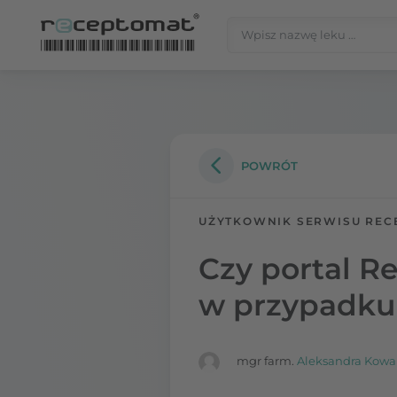
Przejdź do treści
Szukaj:
Receptomat
»
Portal zdrowia
POWRÓT
UŻYTKOWNIK SERWISU REC
Czy portal 
w przypadku 
mgr farm.
Aleksandra Kowa