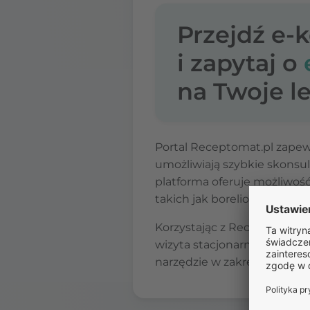
Przejdź e-
i zapytaj o
na Twoje le
Portal Receptomat.pl zap
umożliwiają szybkie skons
platforma oferuje możliwoś
takich jak borelioza, jeśli le
Korzystając z Receptomat.pl
wizyta stacjonarna oraz spr
narzędzie w zakresie profilak