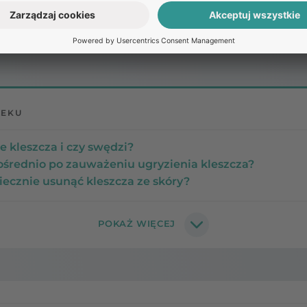
Pozostałe
pytania:
LEKU
e kleszcza i czy swędzi?
ośrednio po zauważeniu ugryzienia kleszcza?
iecznie usunąć kleszcza ze skóry?