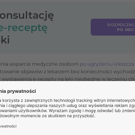
konsultację
e-receptę
ROZPOCZNI
PO REC
ki
ewnia wsparcie medyczne osobom
po ugryzieniu kleszcza
ultowanie objawów z lekarzem bez konieczności wychod
ć wystawienia e-recepty na leki niezbędne w leczeniu c
karz uzna to za konieczne.
, pacjent może uzyskać profesjonalną poradę, dowiedzie
awnie rozpocząć leczenie, minimalizując ryzyko powikłań
tyki i leczenia ugryzień kleszczy w trybie online.