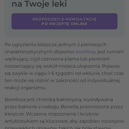
na Twoje leki
ROZPOCZNIJ E-KONSULTACJĘ
PO RECEPTĘ ONLINE
Po ugryzieniu kleszcza, jednym z pierwszych
charakterystycznych objawów
boreliozy
jest rumień
wędrujący, czyli czerwona plama lub pierścień
rozszerzający się wokół miejsca ukąszenia. Pojawia
się zwykle w ciągu 1-6 tygodni od wkłucia, choć czas
ten może się różnić w zależności od indywidualnej
reakcji organizmu.
Borelioza jest chorobą bakteryjną, wywoływaną
przez bakterie z rodzaju
Borrelia
, przenoszone przez
kleszcze. Wczesne rozpoznanie i leczenie
antybiotykiem są kluczowe, aby zapobiec rozwojowi
przewlekłych objawów, takich jak bóle stawów,