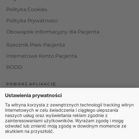
Polityka Cookies
Polityka Prywatności
Obowiązek Informacyjny dla Pacjenta
Rzecznik Praw Pacjenta
Internetowe Konto Pacjenta
RODO
POBIERZ APLIKACJĘ
Organizator udzielania świadczeń telemedycznych jest
podmiotem leczniczym w rozumieniu ustawy z dnia 15
kwietnia 2011 roku o działalności leczniczej, wpisanym do
rejestru podmiotów wykonujących działalność leczniczą pod