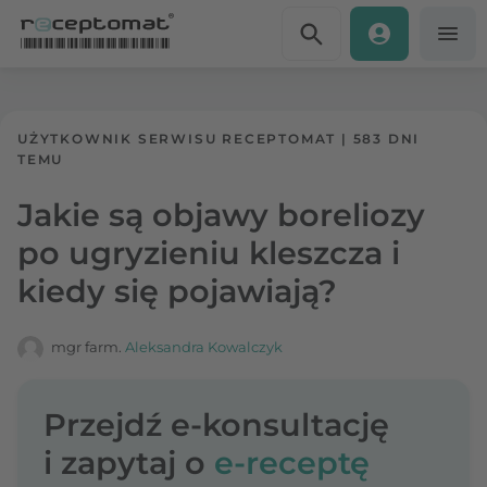
Przejdź do treści
Receptomat
»
Portal zdrowia
UŻYTKOWNIK SERWISU RECEPTOMAT
|
583 DNI
TEMU
Jakie są objawy boreliozy
po ugryzieniu kleszcza i
kiedy się pojawiają?
mgr farm.
Aleksandra Kowalczyk
Przejdź e-konsultację
i zapytaj o
e-receptę