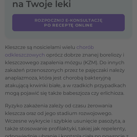
na Twoje leki
ROZPOCZNIJ E-KONSULTACJĘ
PO RECEPTĘ ONLINE
Kleszcze są nosicielami wielu
chorób
odkleszczowych
oprócz dobrze znanej boreliozy i
kleszczowego zapalenia mózgu (KZM). Do innych
zakażeń przenoszonych przez te pajęczaki należy
anaplazmoza, która jest chorobą bakteryjną
atakującą krwinki białe, a w rzadkich przypadkach
mogą pojawić się także babeszjoza czy erlichioza.
Ryzyko zakażenia zależy od czasu żerowania
kleszcza oraz od jego stadium rozwojowego.
Wczesne wykrycie i szybkie usunięcie pasożyta, a
także stosowanie profilaktyki, takiej jak repelenty,
odpowiednie ubranie i kontrola ciała po powrocie z