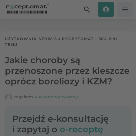
Przejdź do treści
Receptomat
»
Portal zdrowia
UŻYTKOWNIK SERWISU RECEPTOMAT
|
584 DNI
TEMU
Jakie choroby są
przenoszone przez kleszcze
oprócz boreliozy i KZM?
mgr farm.
Aleksandra Kowalczyk
Przejdź e-konsultację
i zapytaj o
e-receptę