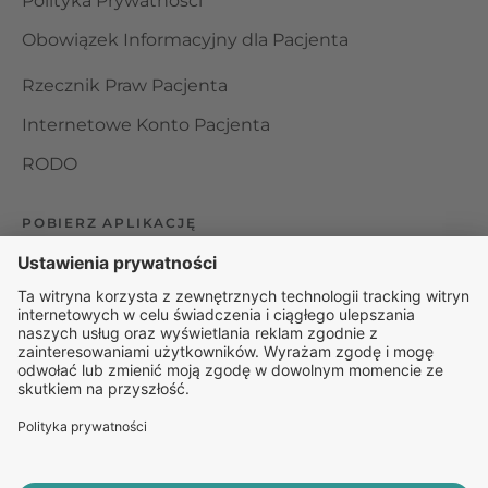
Polityka Prywatności
Obowiązek Informacyjny dla Pacjenta
Rzecznik Praw Pacjenta
Internetowe Konto Pacjenta
RODO
POBIERZ APLIKACJĘ
Organizator udzielania świadczeń telemedycznych jest
podmiotem leczniczym w rozumieniu ustawy z dnia 15
kwietnia 2011 roku o działalności leczniczej, wpisanym do
rejestru podmiotów wykonujących działalność leczniczą pod
numerem: 000000229172.
© 2025 Rapiomed Group Sp. z o.o.
Baza Leków
Baza