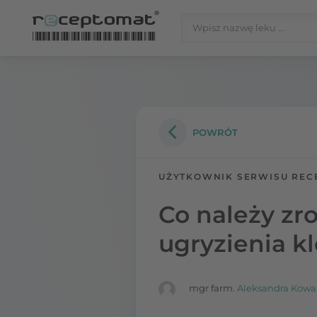
Przejdź do treści
Szukaj:
Receptomat
»
Portal zdrowia
POWRÓT
UŻYTKOWNIK SERWISU REC
Co należy zr
ugryzienia k
mgr farm.
Aleksandra Kowa