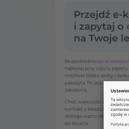
Przejdź e-
i zapytaj o
na Twoje le
Bezpośrednio
po stwierdzen
najlepiej przy użyciu pęset
możliwie blisko skóry i deli
pasożyta. Po jego usunięci
zakażenia.
Choć większość ugryzień k
kontakt z kleszczem niesie 
dlatego warto obserwować mi
do lekarza.