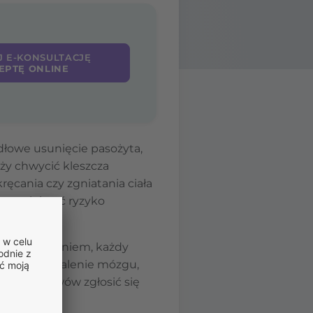
J E-KONSULTACJĘ
EPTĘ ONLINE
idłowe usunięcie pasożyta,
eży chwycić kleszcza
ręcania czy zgniatania ciała
y zmniejszyć ryzyko
kkim swędzeniem, każdy
eszczowe zapalenie mózgu,
ących objawów zgłosić się