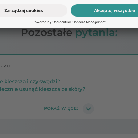
Pozostałe
pytania:
LEKU
e kleszcza i czy swędzi?
iecznie usunąć kleszcza ze skóry?