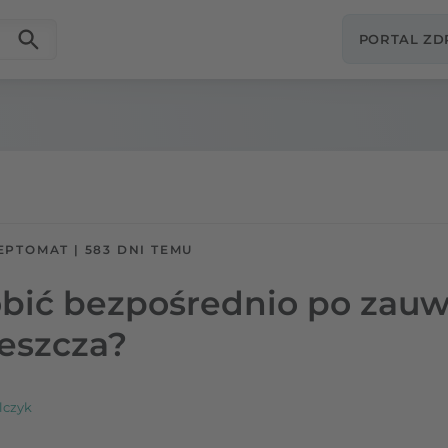
PORTAL Z
EPTOMAT
|
583 DNI TEMU
obić bezpośrednio po zau
leszcza?
lczyk