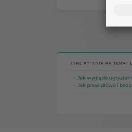
INNE PYTANIA NA TEMAT 
Jak wygląda ugryzieni
Jak prawidłowo i bezp