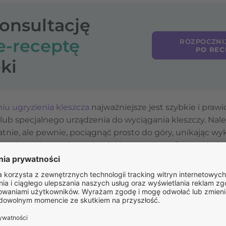
konsultację
e-receptę
ROZPOCZNI
PO REC
ki
iu ugryzienia kleszcza
najważniejsze jest szybkie i praw
y lub specjalnego urządzenia do wyciągania kleszczy. Nal
katnie, ale pewnie, pociągnąć prosto do góry, unikając wyk
u miejsce ukąszenia trzeba dokładnie zdezynfekować, ab
ończy się jedynie miejscowym zaczerwienieniem lub le
ryzyko przeniesienia chorób, takich jak borelioza czy kl
ejsce ugryzienia przez kilka tygodni i w razie niepokoj